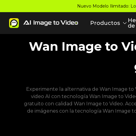
Nuevo Modelo Ilimitado: Lo
He
Productos
de
Wan Image to Vid
Experimente la alternativa de Wan Image to 
video AI con tecnología Wan Image to Vide
gratuito con calidad Wan Image to Video. Acce
de imágenes con la tecnología Wan Image to 