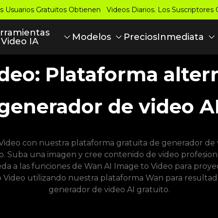
s Usuarios Gratuitos Obtienen Videos Diarios. Los Suscriptores
rramientas
Precios
Modelos
Inmediata
 Video IA
eo: Plataforma altern
generador de video A
Video con nuestra plataforma gratuita de generador de 
o. Suba una imagen y cree contenido de video profesiona
da a las funciones de Wan AI Image to Video para proyec
Video utilizando nuestra plataforma Wan para resultad
generador de video AI gratuito.