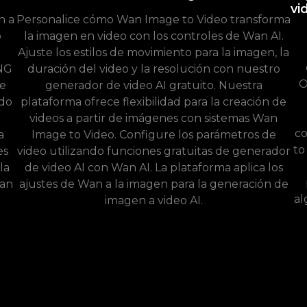
vi
n a
Personalice cómo Wan Image to Video transforma
o
la imagen en video con los controles de Wan AI.
Ajuste los estilos de movimiento para la imagen, la
PNG
duración del video y la resolución con nuestro
O
e
generador de video AI gratuito. Nuestra
ndo
plataforma ofrece flexibilidad para la creación de
videos a partir de imágenes con sistemas Wan
co
a
Image to Video. Configure los parámetros de
to
es
video utilizando funciones gratuitas de generador
la
de video AI con Wan AI. La plataforma aplica los
Wan
ajustes de Wan a la imagen para la generación de
al
imagen a video AI.