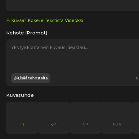
Ei kuvaa? Kokeile Tekstistä Videoksi
Kehote (Prompt)
Lisää tehosteita
0
Kuvasuhde
1:1
3:4
4:3
9:16