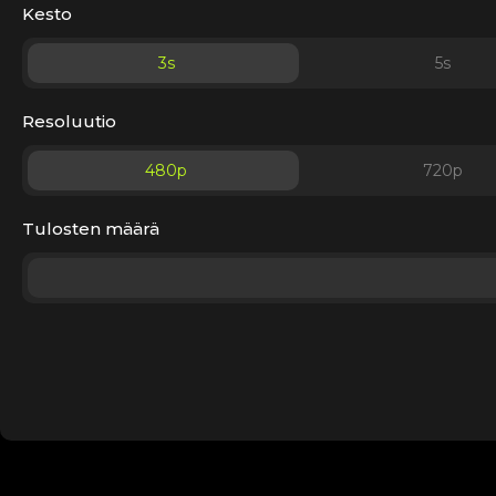
Kesto
3
s
5
s
Resoluutio
480p
720p
Tulosten määrä