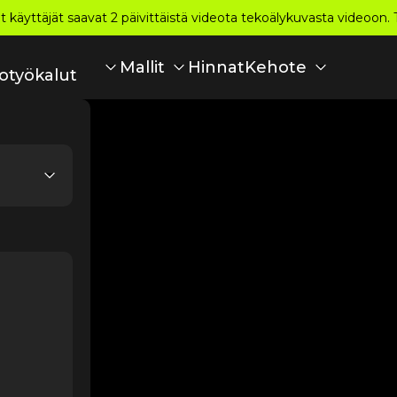
et käyttäjät saavat 2 päivittäistä videota tekoälykuvasta videoon. 
Hinnat
Mallit
Kehote
otyökalut