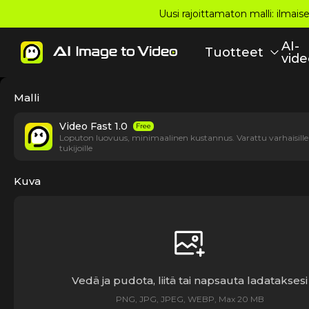
Uusi rajoittamaton malli: ilmais
AI-
Tuotteet
vide
Malli
Video Fast 1.0
Free
Loputon luovuus, minimaalinen kustannus. Varattu varhaisille
tukijoille
Kuva
Vedä ja pudota, liitä tai napsauta ladataksesi
PNG, JPG, JPEG, WEBP, Max 20 MB