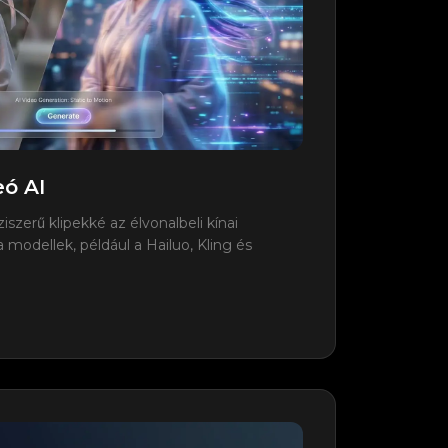
eó AI
iszerű klipekké az élvonalbeli kínai
 modellek, például a Hailuo, Kling és