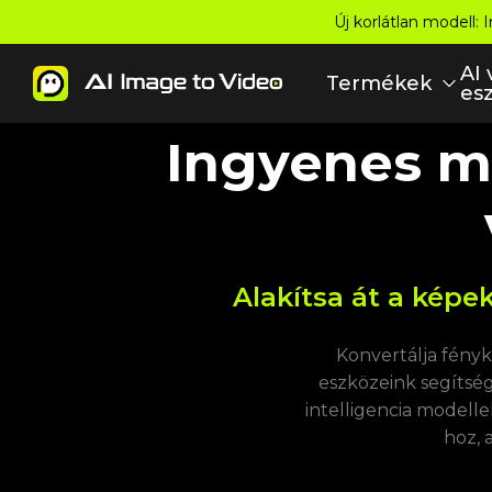
Új korlátlan modell:
AI 
Termékek
es
Ingyenes me
Alakítsa át a képe
Konvertálja fényk
eszközeink segítség
intelligencia modellek
hoz, 