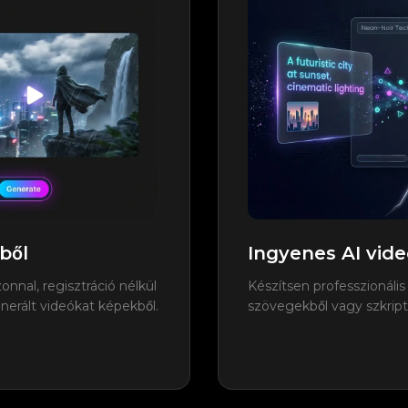
ből
Ingyenes AI vid
nnal, regisztráció nélkül
Készítsen professzionális
enerált videókat képekből.
szövegekből vagy szkript