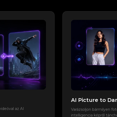
AI Picture to D
ideóval az AI
Varázsoljon bármilyen fo
intelligencia képről tánc