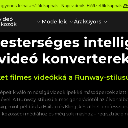
 Ingyenes felhasználók kapnak Napi videók. Előfizetők kapnak
El
videó
Árak
Modellek
Gyors
zközök
sterséges intelli
videó konvertere
ket filmes videókká a Runway-stílus
épeit kiváló minőségű videoklipekké másodpercek alatt
ével. A Runway-stílusú filmes generációtól az élvonalbe
ig, mint például a Hailuo és Kling, készíthet professzion
a közösségi médiához és még sok máshoz – regisztráció n