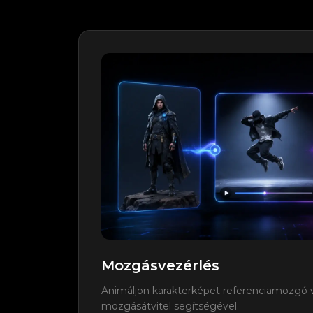
Mozgásvezérlés
Animáljon karakterképet referenciamozgó v
mozgásátvitel segítségével.