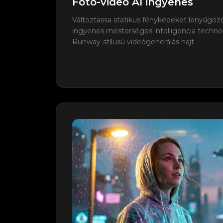
Fotó-videó AI ingyenes
Változtassa statikus fényképeket lenyűg
ingyenes mesterséges intelligencia techno
Runway-stílusú videógenerálás hajt.