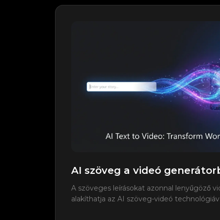
AI szöveg a videó generátor
A szöveges leírásokat azonnal lenyűgöző v
alakíthatja az AI szöveg-videó technológiáva