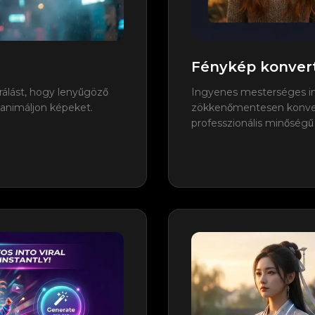
Fénykép konvert
rálást, hogy lenyűgöző
Ingyenes mesterséges int
animáljon képeket.
zökkenőmentesen konvert
professzionális minőség