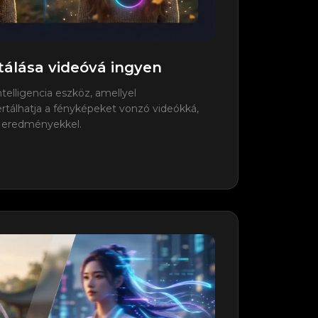
álása videóvá ingyen
elligencia eszköz, amellyel
álhatja a fényképeket vonzó videókká,
ű eredményekkel.