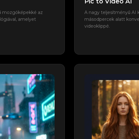
Pic to Video AI
öző mozgóképekké az
A nagy teljesítményű AI 
lógiával, amelyet
másodpercek alatt konve
videoklippé.