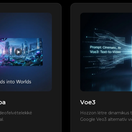
ba
Voe3
ideofelvételekké
Hozzon létre dinamikus t
l.
Google Veo3 alternatív v