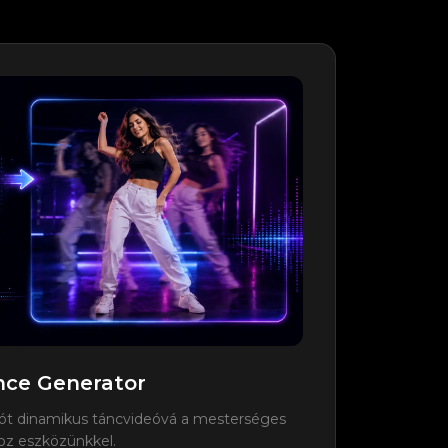
ance Generator
tót dinamikus táncvideóvá a mesterséges
hoz eszközünkkel.