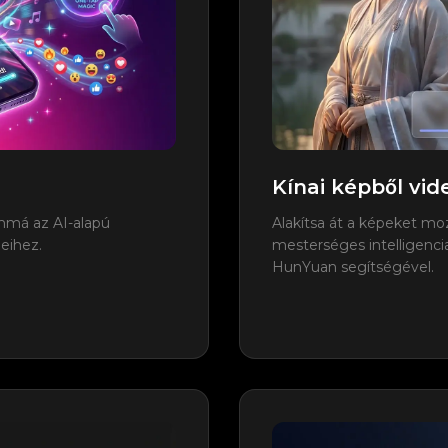
Kínai képből vid
ommá az AI-alapú
Alakítsa át a képeket moz
eihez.
mesterséges intelligencia
HunYuan segítségével.