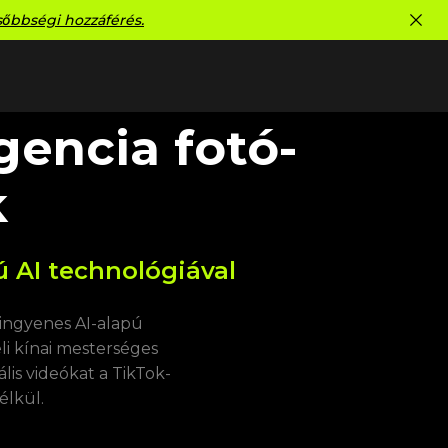
sőbbségi hozzáférés.
gencia fotó-
k
ú AI technológiával
 ingyenes AI-alapú
li kínai mesterséges
ális videókat a TikTok-
élkül.