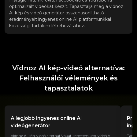
optimalizált videókat készít. Tapasztalja meg a vidnoz
AI kép és videó generátor összehasonlítható
eredményeit ingyenes online AI platformunkkal
közösségi tartalom létrehozásához.
Vidnoz AI kép-videó alternatíva:
Felhasználói vélemények és
tapasztalatok
A legjobb ingyenes online AI
Pro
videógenerátor
ing
Vidnoz AI kép-videó alternatívákat kerestem kép-videó AI-
Tarta