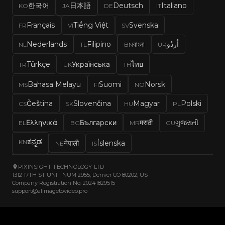
한국어
日本語
Deutsch
Italiano
KO
JA
DE
IT
Français
Tiếng Việt
Svenska
FR
VI
SV
Nederlands
Filipino
বাংলা
اُردُو
NL
TL
BN
UR
Türkçe
Українська
ไทย
TR
UK
TH
Bahasa Melayu
Suomi
Norsk
MS
FI
NO
Čeština
Slovenčina
Magyar
Polski
CS
SK
HU
PL
Ελληνικά
Български
मराठी
ગુજરાતી
EL
BG
MR
GU
ಕನ್ನಡ
KN
नेपाली
Íslenska
NE
IS
PIXINSIGHT TECHNOLOGY LTD
1312 17TH ST UNIT NUM 2955, Denver CO 80202, US
Company Registration No: 20241829515
support@alimagetovideo.pro