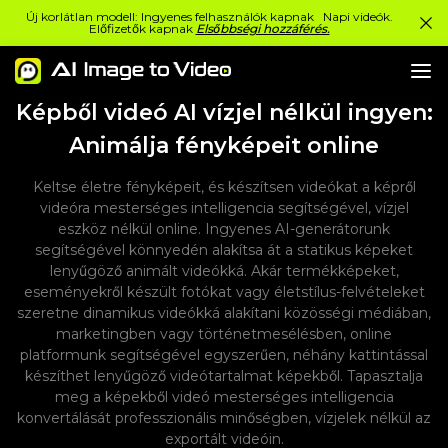
Új korlátlan modell: Ingyenes felhasználók kapnak Napi videók.
Előfizetők kapnak
Elsőbbségi hozzáférés.
Képből videó AI vízjel nélkül ingyen:
Animálja fényképeit online
Keltse életre fényképeit, és készítsen videókat a képről
videóra mesterséges intelligencia segítségével, vízjel
eszköz nélkül online. Ingyenes AI-generátorunk
segítségével könnyedén alakítsa át a statikus képeket
lenyűgöző animált videókká. Akár termékképeket,
eseményekről készült fotókat vagy életstílus-felvételeket
szeretne dinamikus videókká alakítani közösségi médiában,
marketingben vagy történetmesélésben, online
platformunk segítségével egyszerűen, néhány kattintással
készíthet lenyűgöző videótartalmat képekből. Tapasztalja
meg a képekből videó mesterséges intelligencia
konvertálását professzionális minőségben, vízjelek nélkül az
exportált videóin.