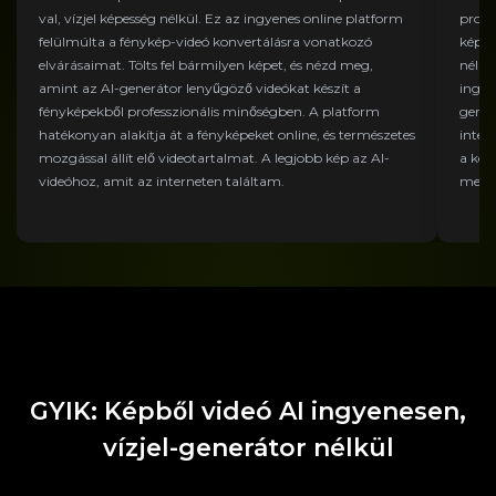
val, vízjel képesség nélkül. Ez az ingyenes online platform
profe
felülmúlta a fénykép-videó konvertálásra vonatkozó
kép-v
elvárásaimat. Tölts fel bármilyen képet, és nézd meg,
nélkü
amint az AI-generátor lenyűgöző videókat készít a
ingye
fényképekből professzionális minőségben. A platform
gener
hatékonyan alakítja át a fényképeket online, és természetes
inter
mozgással állít elő videotartalmat. A legjobb kép az AI-
a kép
videóhoz, amit az interneten találtam.
mester
GYIK: Képből videó AI ingyenesen,
vízjel-generátor nélkül