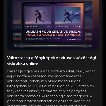
Változtassa a fényképeket vírusos közösségi
videókká online
Használja ingyenes online platformunkat, hogy képet
adjon hozzá a közösségi médiához tökéletes
videoformátumban, kép-videó mesterséges
intelligencia nélkül, vízjel minősége nélkül. Töltsön fel
fényképeket online, és alakítsa át őket görgetős
videotartalommá az AI technológia segítségével. A
generátor professzionálisan dolgozza fel képeit, és
Instagramra, TikTokra, Facebookra és YouTube-ra