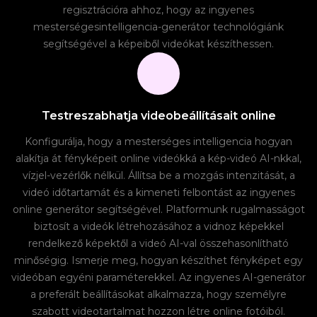
regisztrációra ahhoz, hogy az ingyenes
mesterségesintelligencia-generátor technológiánk
segítségével a képeiből videókat készíthessen.
Testreszabhatja videobeállításait online
Konfigurálja, hogy a mesterséges intelligencia hogyan
alakítja át fényképeit online videókká a kép-videó AI-nkkal,
vízjel-vezérlők nélkül. Állítsa be a mozgás intenzitását, a
videó időtartamát és a kimeneti felbontást az ingyenes
online generátor segítségével. Platformunk rugalmasságot
biztosít a videók létrehozásához a vidnoz képekkel
rendelkező képektől a videó AI-val összehasonlítható
minőségig. Ismerje meg, hogyan készíthet fényképet egy
videóban egyéni paraméterekkel. Az ingyenes AI-generátor
a preferált beállításokat alkalmazza, hogy személyre
szabott videotartalmat hozzon létre online fotóiból.