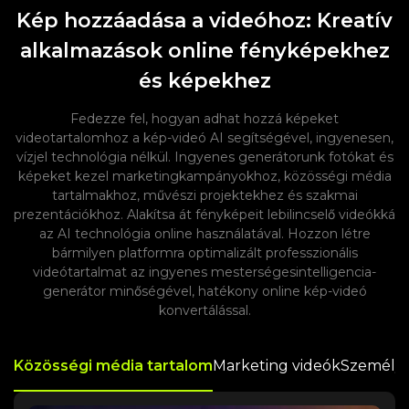
Kép hozzáadása a videóhoz: Kreatív
alkalmazások online fényképekhez
és képekhez
Fedezze fel, hogyan adhat hozzá képeket
videotartalomhoz a kép-videó AI segítségével, ingyenesen,
vízjel technológia nélkül. Ingyenes generátorunk fotókat és
képeket kezel marketingkampányokhoz, közösségi média
tartalmakhoz, művészi projektekhez és szakmai
prezentációkhoz. Alakítsa át fényképeit lebilincselő videókká
az AI technológia online használatával. Hozzon létre
bármilyen platformra optimalizált professzionális
videótartalmat az ingyenes mesterségesintelligencia-
generátor minőségével, hatékony online kép-videó
konvertálással.
Közösségi média tartalom
Marketing videók
Személy