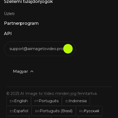
Szellemi tulajdonjogok
Üzleti
Partnerprogram
API
support@aiimagetovideo.pro
Magyar
© 2025 AI Image to Video minden jog fenntartva.
English
Português
Indonesia
EN
PT
ID
Español
Português (Brasil)
Русский
ES
BR
RU