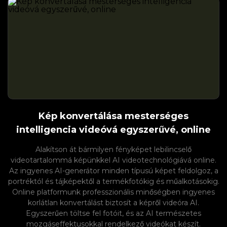
Kép konvertálása mesterséges
intelligencia videóvá egyszerűvé, online
Alakítson át bármilyen fényképet lebilincselő
videotartalommá képünkkel AI videotechnológiává online.
Az ingyenes AI-generátor minden típusú képet feldolgoz, a
portréktól és tájképektől a termékfotókig és műalkotásokig.
Online platformunk professzionális minőségben ingyenes
korlátlan konvertálást biztosít a képről videóra AI.
Egyszerűen töltse fel fotóit, és az AI természetes
mozgáseffektusokkal rendelkező videókat készít.