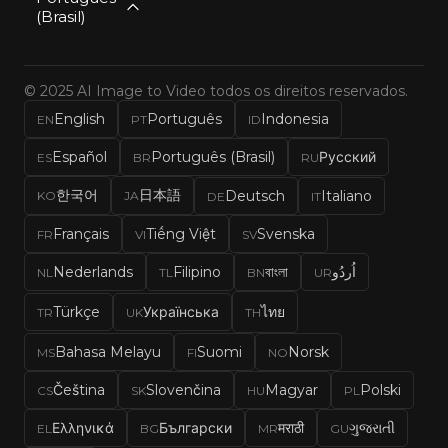
(Brasil)
© 2025 AI Image to Video todos os direitos reservados.
English
Português
Indonesia
EN
PT
ID
Español
Português (Brasil)
Русский
ES
BR
RU
한국어
日本語
Deutsch
Italiano
KO
JA
DE
IT
Français
Tiếng Việt
Svenska
FR
VI
SV
Nederlands
Filipino
বাংলা
اُردُو
NL
TL
BN
UR
Türkçe
Українська
ไทย
TR
UK
TH
Bahasa Melayu
Suomi
Norsk
MS
FI
NO
Čeština
Slovenčina
Magyar
Polski
CS
SK
HU
PL
Ελληνικά
Български
मराठी
ગુજરાતી
EL
BG
MR
GU