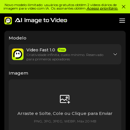
Novo modelo ilimitado: usuários gratuitos obtêm 2 vídeos diários de
imagem para vídeo com IA. Os assinantes obtêm
Acesso prioritário.
Modelo
Video Fast 1.0
Free
Criatividade infinita, custo mínimo. Reservado
para primeiros apoiadores
Imagem
Arraste e Solte, Cole ou Clique para Enviar
PNG, JPG, JPEG, WEBP, Máx 20 MB