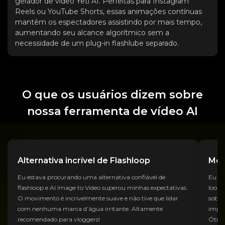
gerador de vídeo Yeti AI. Perfeitas para Instagram
Reels ou YouTube Shorts, essas animações contínuas
mantêm os espectadores assistindo por mais tempo,
aumentando seu alcance algorítmico sem a
necessidade de um plug-in flashlube separado.
O que os usuários dizem sobre
nossa ferramenta de vídeo AI
Alternativa incrível de Flashloop
Mel
Eu estava procurando uma alternativa confiável de
Eu co
flashloop e AI Image to Video superou minhas expectativas.
loops
O movimento é incrivelmente suave e não tive que lidar
sobre
com nenhuma marca d’água irritante. Altamente
impre
recomendado para vloggers!
Ótimo