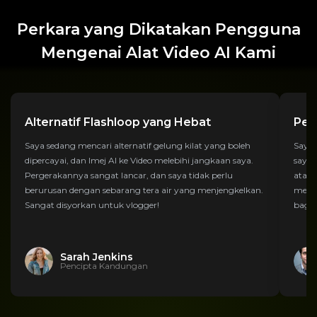
Perkara yang Dikatakan Pengguna
Mengenai Alat Video AI Kami
Alternatif Flashloop yang Hebat
Pen
Saya sedang mencari alternatif gelung kilat yang boleh
Saya 
dipercayai, dan Imej AI ke Video melebihi jangkaan saya.
saya,
Pergerakannya sangat lancar, dan saya tidak perlu
atas 
berurusan dengan sebarang tera air yang menjengkelkan.
menak
Sangat disyorkan untuk vlogger!
bagus
Sarah Jenkins
Pencipta Kandungan