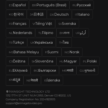
Español
Português (Brasil)
Русский
ES
BR
RU
한국어
日本語
Deutsch
Italiano
KO
JA
DE
IT
Français
Tiếng Việt
Svenska
FR
VI
SV
Nederlands
Filipino
বাংলা
اُردُو
NL
TL
BN
UR
Türkçe
Українська
ไทย
TR
UK
TH
Bahasa Melayu
Suomi
Norsk
MS
FI
NO
Čeština
Slovenčina
Magyar
Polski
CS
SK
HU
PL
Ελληνικά
Български
मराठी
ગુજરાતી
EL
BG
MR
GU
ಕನ್ನಡ
KN
नेपाली
Íslenska
NE
IS
PIXINSIGHT TECHNOLOGY LTD
1312 17TH ST UNIT NUM 2955, Denver CO 80202, US
Company Registration No: 20241829515
support@alimagetovideo.pro