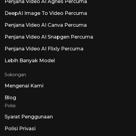
Penjana Video AI Agnes Percuma
Communication Voice AI mengautomasikan
Soalan Lazim pesakit, penjadualan dan
DeepAI Image To Video Percuma
penyepaduan EHR untuk tetapan penjagaan
kesihatan yang mematuhi HIPAA. Luna AI
Penjana Video AI Canva Percuma
Voice (Rasen AI) — Model Suara Ekspresif
Model suara Frontier yang menggabungkan
pertuturan, bunyi dan muzik. Akses API di
Penjana Video AI Snapgen Percuma
rasen.ai. Luna AI — Aplikasi Desktop Sumber
Terbuka Claude Sumber Terbuka
Penjana Video AI Flixly Percuma
Lebih Banyak Model
Sokongan
Mengenai Kami
Blog
Polisi
Syarat Penggunaan
Polisi Privasi