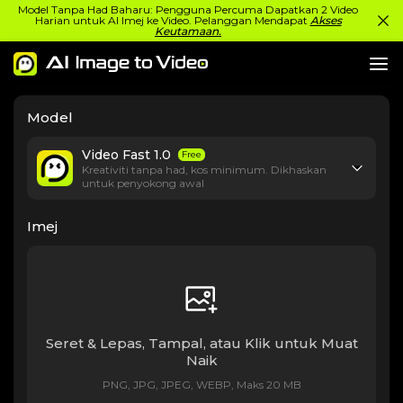
Model Tanpa Had Baharu: Pengguna Percuma Dapatkan 2 Video
Harian untuk AI Imej ke Video. Pelanggan Mendapat
Akses
Keutamaan.
Model
Video Fast 1.0
Free
Kreativiti tanpa had, kos minimum. Dikhaskan
untuk penyokong awal
Imej
Seret & Lepas, Tampal, atau Klik untuk Muat
Naik
PNG, JPG, JPEG, WEBP, Maks 20 MB