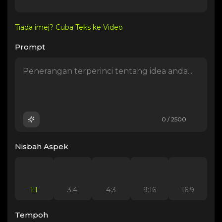
Tiada imej? Cuba Teks ke Video
Prompt
0 / 2500
Nisbah Aspek
1:1
3:4
4:3
9:16
16:9
Tempoh