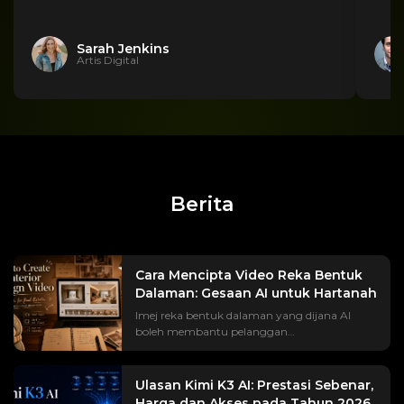
Sarah Jenkins
Artis Digital
Berita
Cara Mencipta Video Reka Bentuk
Dalaman: Gesaan AI untuk Hartanah
Imej reka bentuk dalaman yang dijana AI
boleh membantu pelanggan
menggambarkan ruang yang telah siap,
tetapi rendering statik tidak selalunya
memberikan impak visual kepada pelanggan
Ulasan Kimi K3 AI: Prestasi Sebenar,
anda sepertimana reka bentuk tersebut
Harga dan Akses pada Tahun 2026