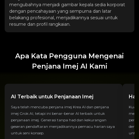
mengubahnya menjadi gambar kepala sedia korporat
dengan pencahayaan yang sempurna dan latar
belakang profesional, menjadikannya sesuai untuk
resume dan profil rangkaian.
Apa Kata Pengguna Mengenai
Penjana Imej AI Kami
AI Terbaik untuk Penjanaan Imej
Hasi
Saya telah mencuba penjana imej Krea AI dan penjana
Kuali
imej Grok AI, tetapi ini benar-benar AI terbaik untuk
meng
penjanaan imej. Generasi tanpa had dan kekurangan
penca
geseran pendaftaran menjadikannya pemacu harian saya
deng
untuk seni konsep.
untuk