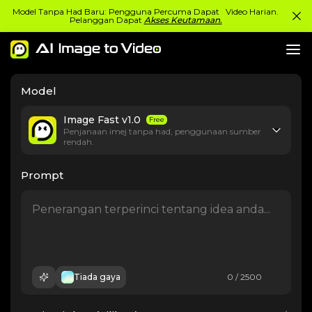
Model Tanpa Had Baru: Pengguna Percuma Dapat Video Harian.
Pelanggan Dapat
Akses Keutamaan.
Model
Image Fast v1.0
Free
Penjanaan imej tanpa had, penggunaan sumber
rendah.
Prompt
Tiada gaya
0 / 2500