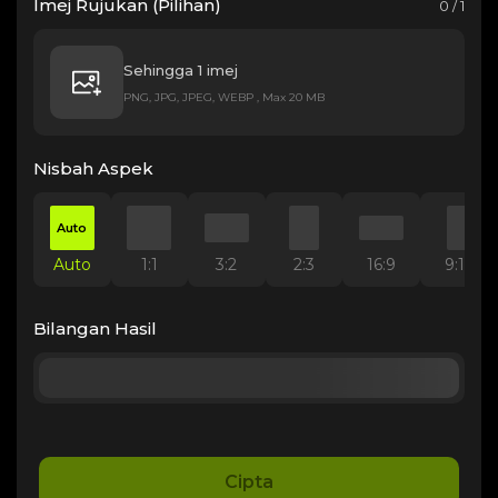
Imej Rujukan (Pilihan)
0 / 1
Sehingga 1 imej
PNG, JPG, JPEG, WEBP , Max 20 MB
Nisbah Aspek
Auto
Auto
1:1
3:2
2:3
16:9
9:16
Bilangan Hasil
Cipta