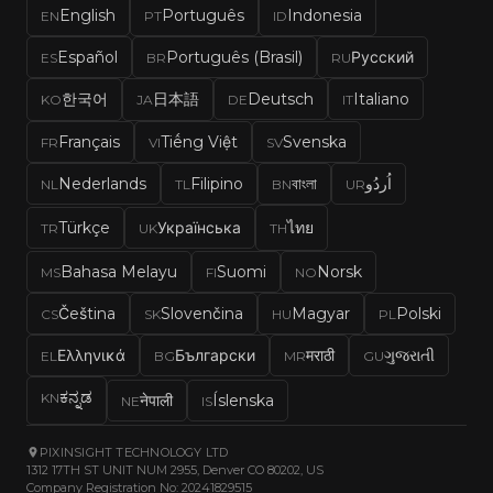
English
Português
Indonesia
EN
PT
ID
Español
Português (Brasil)
Русский
ES
BR
RU
한국어
日本語
Deutsch
Italiano
KO
JA
DE
IT
Français
Tiếng Việt
Svenska
FR
VI
SV
Nederlands
Filipino
বাংলা
اُردُو
NL
TL
BN
UR
Türkçe
Українська
ไทย
TR
UK
TH
Bahasa Melayu
Suomi
Norsk
MS
FI
NO
Čeština
Slovenčina
Magyar
Polski
CS
SK
HU
PL
Ελληνικά
Български
मराठी
ગુજરાતી
EL
BG
MR
GU
ಕನ್ನಡ
KN
नेपाली
Íslenska
NE
IS
PIXINSIGHT TECHNOLOGY LTD
1312 17TH ST UNIT NUM 2955, Denver CO 80202, US
Company Registration No: 20241829515