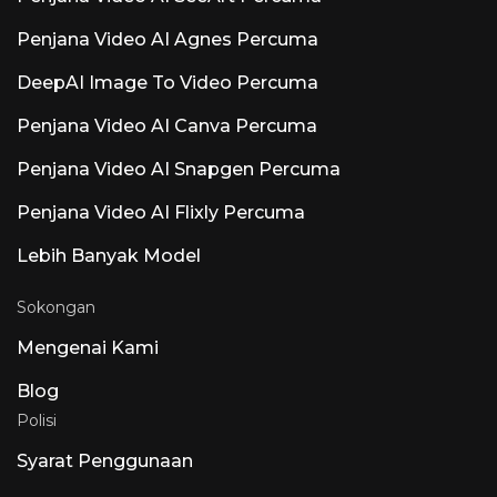
perhatian bahawa peringkat yang dilaporkan
berbeza-beza mengikut sumber;
Penjana Video AI Agnes Percuma
runable.com/pricing adalah sumber
kebenaran. Peringkat Permulaan / Pro /
DeepAI Image To Video Percuma
Tanpa Had dan Pelan percubaan $1 biasanya
dilaporkan sebagai Permulaan ~$25/bulan,
Penjana Video AI Canva Percuma
Pro ~$50/bulan dan Tanpa Had ~$200/bulan,
dengan beberapa sumber memetik varian
Plus/Pro hampir $29 dan $49. Satu promosi
Penjana Video AI Snapgen Percuma
penyertaan $1 yang tular telah muncul dalam
demo YouTube sebagai
Penjana Video AI Flixly Percuma
Lebih Banyak Model
Sokongan
Mengenai Kami
Blog
Polisi
Syarat Penggunaan