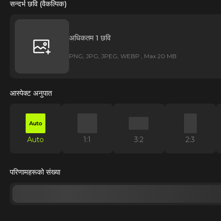
सन्दर्भ छवि (वैकल्पिक)
अधिकतम 1 छवि
PNG, JPG, JPEG, WEBP , Max 20 MB
आस्पेक्ट अनुपात
Auto
Auto
1:1
3:2
2:3
परिणामहरूको संख्या