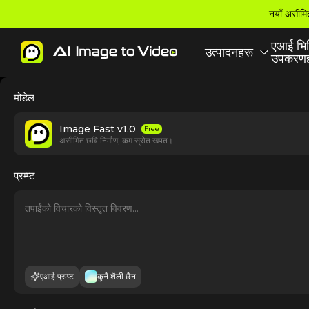
नयाँ असीमि
एआई भि
उत्पादनहरू
उपकरणह
मोडेल
Image Fast v1.0
Free
असीमित छवि निर्माण, कम स्रोत खपत।
प्रम्प्ट
एआई प्रम्प्ट
कुनै शैली छैन