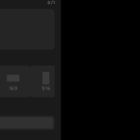
0 / 1
16:9
9:16
4:3
3:4