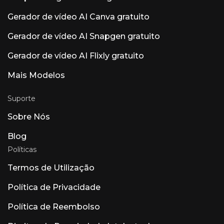
registros eletrônicos de saúde (EHR) para
Gerador de vídeo AI Canva gratuito
ambientes de saúde em conformidade com a
HIPAA. Luna AI Voice (Rasen AI) — Modelo de
voz expressivo. Modelo de voz de vanguarda
Gerador de vídeo AI Snapgen gratuito
que combina fala, som e música. Acesso à API
em rasen.ai. Luna AI — Aplicativo de desktop
Gerador de vídeo AI Flixly gratuito
de código aberto Claude de código aberto
Mais Modelos
Suporte
Sobre Nós
Blog
Políticas
Termos de Utilização
Política de Privacidade
Política de Reembolso