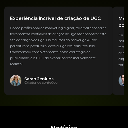
Experiência incrível de criação de UGC
Mel
com
Como profissional de marketing digital, foi difícil encontrar
ferramentas confiáveis ​​de criação de ugc até encontrar este
Eu pr
site de criação de ugc. Os recursos do makeugc AI me
minha
permitiram produzir vídeos ai ugc em minutos. Isso
ferra
transformou completamente nossa estratégia de
criam
publicidade, e o UGC do avatar parece incrivelmente
cliqu
realista!
torna
Sarah Jenkins
Criador de conteúdo