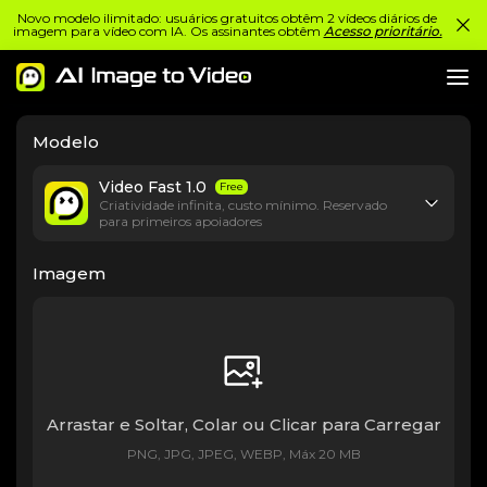
Novo modelo ilimitado: usuários gratuitos obtêm 2 vídeos diários de
imagem para vídeo com IA. Os assinantes obtêm
Acesso prioritário.
Modelo
Video Fast 1.0
Free
Criatividade infinita, custo mínimo. Reservado
para primeiros apoiadores
Imagem
Arrastar e Soltar, Colar ou Clicar para Carregar
PNG, JPG, JPEG, WEBP, Máx 20 MB