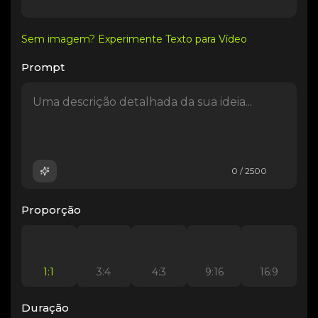
Sem imagem? Experimente Texto para Vídeo
Prompt
0 / 2500
Proporção
1:1
3:4
4:3
9:16
16:9
Duração