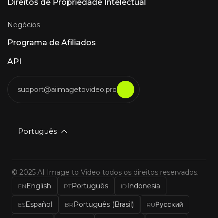
Direitos de Propriedade Intelectual
Negócios
Programa de Afiliados
API
support@aiimagetovideo.pro
Português
© 2025 AI Image to Video todos os direitos reservados.
English
Português
Indonesia
EN
PT
ID
Español
Português (Brasil)
Русский
ES
BR
RU