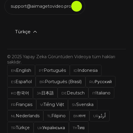
support@aiimagetovideo.pro
Türkçe
© 2025 Yapay Zeka Görüntüden Videoya tüm hakları
saklıdır.
English
Português
Indonesia
EN
PT
ID
Español
Português (Brasil)
Русский
ES
BR
RU
한국어
日本語
Deutsch
Italiano
KO
JA
DE
IT
Français
Tiếng Việt
Svenska
FR
VI
SV
Nederlands
Filipino
বাংলা
اُردُو
NL
TL
BN
UR
Türkçe
Українська
ไทย
TR
UK
TH