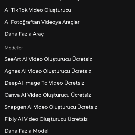
otomatik Enstrüman Algılama ve Akıllı
Tempo. Tüm işlemler yerel olarak yürütülür;
AI TikTok Video Oluşturucu
bulut veya veri toplama kullanılmaz. Topluluk
Kabulü — Özellikler vs. Temel prensiplere
AI Fotoğraftan Videoya Araçlar
ilişkin tepkiler karışık. Hakim görüş şu: "Daha
fazla yapay zeka özelliği eklemeden önce ARA
Daha Fazla Araç
ve Atmos'u ekleyin." Kullanıcılar, yapay zeka
eklentilerinden ziyade ARA2 desteğini, MIDI
düzenlemeyi ve Dolby Atmos'u
Modeller
önceliklendiriyor. Luna adını taşıyan diğer
önemli yapay zeka ürünleri: Luna AI Voice
SeeArt AI Video Oluşturucu Ücretsiz
(Steer Health) — HIPAA uyumlu sağlık
kuruluşları için hasta SSS'lerini, randevu
Agnes AI Video Oluşturucu Ücretsiz
planlamasını ve EHR entegrasyonunu
otomatikleştiren sağlık iletişimi sesli yapay
DeepAI Image To Video Ücretsiz
zekası. Luna AI Voice (Rasen AI) — Etkileyici
Ses Modeli Konuşma, ses ve müziği
harmanlayan öncü ses modeli. API'ye rasen.ai
Canva AI Video Oluşturucu Ücretsiz
adresinden erişebilirsiniz. Luna AI — Açık
Kaynaklı Masaüstü Uygulaması Açık kaynak
Snapgen AI Video Oluşturucu Ücretsiz
Claude
Flixly AI Video Oluşturucu Ücretsiz
Daha Fazla Model