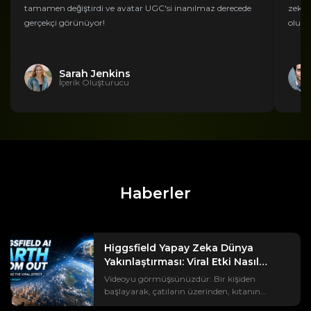
tamamen değiştirdi ve avatar UGC'si inanılmaz derecede
zekas
gerçekçi görünüyor!
oluşt
Sarah Jenkins
İçerik Oluşturucu
Haberler
Higgsfield Yapay Zeka Dünya
Yakınlaştırması: Viral Etki Nasıl
Oluşturulur?
Videoyu görmüşsünüzdür: Bir kişiden
başlayarak, çatıların üzerinden, kıtanın
üzerinden, uzayda asılı duran Dünya'ya kadar