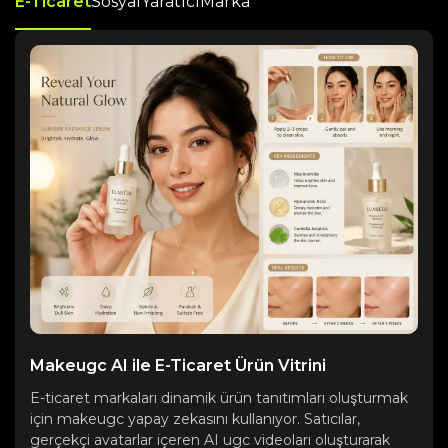
E-Ticaret
Sosyal
Yaratıcı
Marka
Makeugc AI ile E-Ticaret Ürün Vitrini
E-ticaret markaları dinamik ürün tanıtımları oluşturmak
için makeugc yapay zekasını kullanıyor. Satıcılar,
gerçekçi avatarlar içeren AI ugc videoları oluşturarak