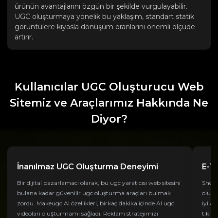
ürünün avantajlarını özgün bir şekilde vurgulayabilir.
UGC oluşturmaya yönelik bu yaklaşım, standart statik
görüntülere kıyasla dönüşüm oranlarını önemli ölçüde
artırır.
Kullanıcılar UGC Oluşturucu Web
Sitemiz ve Araçlarımız Hakkında Ne
Diyor?
İnanılmaz UGC Oluşturma Deneyimi
E-Ti
Bir dijital pazarlamacı olarak, bu ugc yaratıcısı web sitesini
Shopi
bulana kadar güvenilir ugc oluşturma araçları bulmak
oluşt
zordu. Makeugc AI özellikleri, birkaç dakika içinde AI ugc
iyi A
videoları oluşturmamı sağladı. Reklam stratejimizi
tıkla