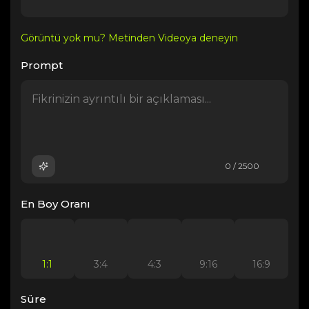
Görüntü yok mu? Metinden Videoya deneyin
Prompt
0 / 2500
En Boy Oranı
1:1
3:4
4:3
9:16
16:9
Süre