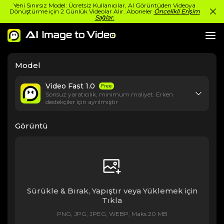
Yeni Sınırsız Model: Ücretsiz Kullanıcılar, AI Görüntüden Videoya
Dönüştürme için 2 Günlük Videolar Alır. Aboneler
Öncelikli Erişim
Sağlar.
Model
Video Fast 1.0
Free
Sonsuz yaratıcılık, minimum maliyet. Erken
destekçiler için ayrılmıştır
Görüntü
Sürükle & Bırak, Yapıştır veya Yüklemek için
Tıkla
PNG, JPG, JPEG, WEBP, Maks 20 MB