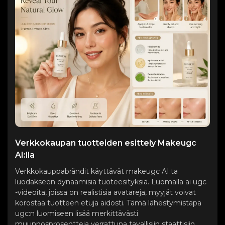
Verkkokaupan tuotteiden esittely Makeugc
AI:lla
Verkkokauppabrändit käyttävät makeugc AI:ta
luodakseen dynaamisia tuoteesityksiä. Luomalla ai ugc
-videoita, joissa on realistisia avatareja, myyjät voivat
korostaa tuotteen etuja aidosti. Tämä lähestymistapa
ugc:n luomiseen lisää merkittävästi
muunnosprosentteja verrattuna tavallisiin staattisiin