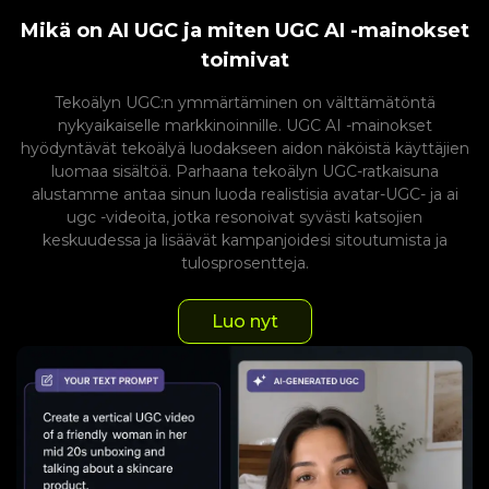
Mikä on AI UGC ja miten UGC AI -mainokset
toimivat
Tekoälyn UGC:n ymmärtäminen on välttämätöntä
nykyaikaiselle markkinoinnille. UGC AI -mainokset
hyödyntävät tekoälyä luodakseen aidon näköistä käyttäjien
luomaa sisältöä. Parhaana tekoälyn UGC-ratkaisuna
alustamme antaa sinun luoda realistisia avatar-UGC- ja ai
ugc -videoita, jotka resonoivat syvästi katsojien
keskuudessa ja lisäävät kampanjoidesi sitoutumista ja
tulosprosentteja.
Luo nyt