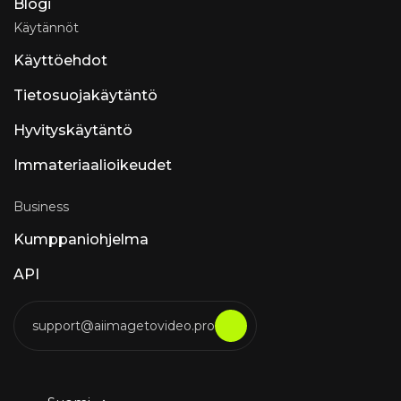
Blogi
Käytännöt
Käyttöehdot
Tietosuojakäytäntö
Hyvityskäytäntö
Immateriaalioikeudet
Business
Kumppaniohjelma
API
support@aiimagetovideo.pro