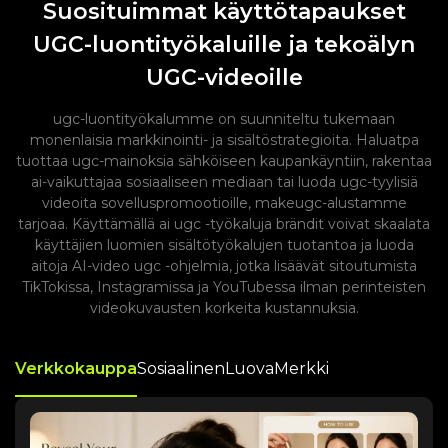
Suosituimmat käyttötapaukset
UGC-luontityökaluille ja tekoälyn
UGC-videoille
ugc-luontityökalumme on suunniteltu tukemaan
monenlaisia ​​markkinointi- ja sisältöstrategioita. Haluatpa
tuottaa ugc-mainoksia sähköiseen kaupankäyntiin, rakentaa
ai-vaikuttajaa sosiaaliseen mediaan tai luoda ugc-tyylisiä
videoita sovelluspromootioille, makeugc-alustamme
tarjoaa. Käyttämällä ai ugc -työkaluja brändit voivat skaalata
käyttäjien luomien sisältötyökalujen tuotantoa ja luoda
aitoja AI-video ugc -ohjelmia, jotka lisäävät sitoutumista
TikTokissa, Instagramissa ja YouTubessa ilman perinteisten
videokuvausten korkeita kustannuksia.
Verkkokauppa
Sosiaalinen
Luova
Merkki