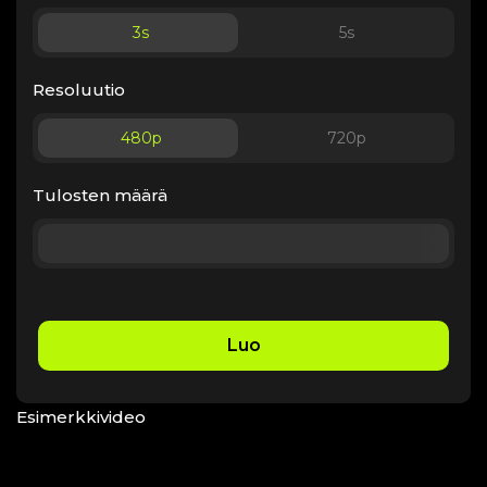
3
s
5
s
Resoluutio
480p
720p
Tulosten määrä
Luo
Esimerkkivideo