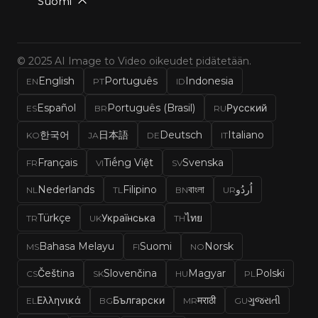
Suomi
© 2025 AI Image to Video oikeudet pidätetään.
English
Português
Indonesia
EN
PT
ID
Español
Português (Brasil)
Русский
ES
BR
RU
한국어
日本語
Deutsch
Italiano
KO
JA
DE
IT
Français
Tiếng Việt
Svenska
FR
VI
SV
Nederlands
Filipino
বাংলা
اُردُو
NL
TL
BN
UR
Türkçe
Українська
ไทย
TR
UK
TH
Bahasa Melayu
Suomi
Norsk
MS
FI
NO
Čeština
Slovenčina
Magyar
Polski
CS
SK
HU
PL
Ελληνικά
Български
मराठी
ગુજરાતી
EL
BG
MR
GU