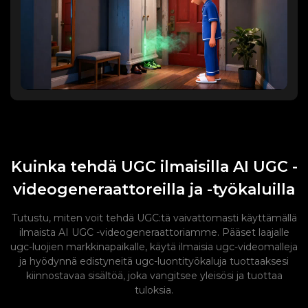
Kuinka tehdä UGC ilmaisilla AI UGC -
videogeneraattoreilla ja -työkaluilla
Tutustu, miten voit tehdä UGC:tä vaivattomasti käyttämällä
ilmaista AI UGC -videogeneraattoriamme. Pääset laajalle
ugc-luojien markkinapaikalle, käytä ilmaisia ​​ugc-videomalleja
ja hyödynnä edistyneitä ugc-luontityökaluja tuottaaksesi
kiinnostavaa sisältöä, joka vangitsee yleisösi ja tuottaa
tuloksia.