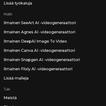
muokkausta ja Dolby Atmosia
Lisää työkaluja
tekoälylisäyksiin verrattuna. Muita
merkittäviä tekoälytuotteita nimeltä Luna
Luna AI Voice (Steer Health) –
Mallit
Terveydenhuollon viestintäääni. Tekoäly
automatisoi potilaiden usein kysytyt
Ilmainen SeeArt AI -videogeneraattori
kysymykset, ajanvarauksen ja sähköisen
potilastietojärjestelmän integroinnin HIPAA-
Ilmainen Agnes AI -videogeneraattori
yhteensopiviin terveydenhuollon yksiköihin.
Luna AI Voice (Rasen AI) – Ilmeikäs äänimalli
Ilmainen DeepAI Image To Video
Frontier-äänimalli, joka yhdistää puhetta,
ääntä ja musiikkia. API-käyttöoikeus
Ilmainen Canva AI -videogeneraattori
osoitteessa rasen.ai. Luna AI — Avoimen
lähdekoodin työpöytäsovellus Avoin
Ilmainen Snapgen AI -videogeneraattori
lähdekoodi Claude
Ilmainen Flixly AI -videogeneraattori
Lisää malleja
Tuki
Meistä