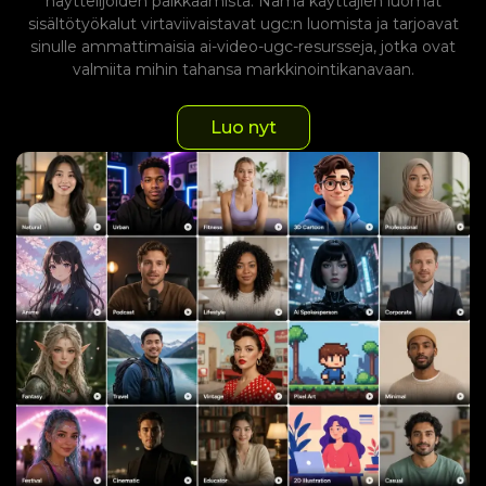
näyttelijöiden palkkaamista. Nämä käyttäjien luomat
sisältötyökalut virtaviivaistavat ugc:n luomista ja tarjoavat
sinulle ammattimaisia ​​ai-video-ugc-resursseja, jotka ovat
valmiita mihin tahansa markkinointikanavaan.
Luo nyt