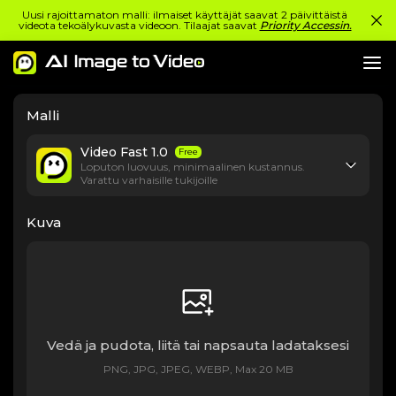
Uusi rajoittamaton malli: ilmaiset käyttäjät saavat 2 päivittäistä
videota tekoälykuvasta videoon. Tilaajat saavat
Priority Accessin.
Malli
Video Fast 1.0
Free
Loputon luovuus, minimaalinen kustannus.
Varattu varhaisille tukijoille
Kuva
Vedä ja pudota, liitä tai napsauta ladataksesi
PNG, JPG, JPEG, WEBP, Max 20 MB