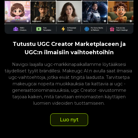
Tutustu UGC Creator Marketplaceen ja
UGC:n ilmaisiin vaihtoehtoihin
Navigoi laajalla ugc-markkinapaikallamme löytääksesi
täydelliset tyylit brändillesi. Makeugc AI:n avulla saat ilmaisia ​​
ugc-vaihtoehtoja, jotka eivät tingitä laadusta. Tarvitsetpa
makeugcai nopeita muokkauksia tai kattavia ai ugc -
generaattoriominaisuuksia, ugc Creator -sivustomme
tarjoaa kaiken, mitä tarvitaan erinomaisten käyttäjien
luomien videoiden tuottamiseen.
Luo nyt