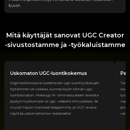
kuviin.
Mitä käyttäjät sanovat UGC Creator
-sivustostamme ja -työkaluistamme
Uskomaton UGC-luontikokemus
Par
Digimarkkinoijana luotettavien ugc-luontityökalujen
Tarvi
löytäminen oli vaikeaa, kunnes löysin tämän ugc-
kaupp
luontisivuston. Makeugc AI -ominaisuuksien ansiosta
työka
pystyin tuottamaan ai ugc -videoita minuuteissa. Se
napsa
muutti täysin mainosstrategiamme, ja UGC-avatar
prose
näyttää uskomattoman realistiselta!
vaiva