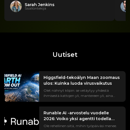
Sarah Jenkins
Sisällöntekijä
Uutiset
Higgsfield-tekoälyn Maan zoomaus
ulos: Kuinka luoda virusvaikutus
Olet nähnyt klipin: se vetäytyy yhdestä
ihmisestä kattojen yli, mantereen yli, aina
avaruudessa roikkuvaan Maahan asti.
#EarthZoomOut-trendi on kerännyt yli
miljardi katselukertaa, ja suurin osa siitä on
Runable AI -arvostelu vuodelle
tehty Higgsfield-tekoälyllä. Mutta jos olet
2026: Voiko yksi agentti todella
oikeasti kokeillut sitä, olet luultavasti
korvata koko työkalupinon?
Ole rehellinen siitä, mihin työpäiväsi menee.
törmännyt kohtiin, jotka jokainen tutoriaali