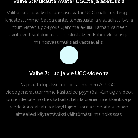
Vaihe 2: Mukauta Avatar UGC:tä ja asetuksia
Valitse seuraavaksi haluamasi avatar-UGC-malli createugc-
kirjastostamme. Säädä ääntä, tahdistusta ja visuaalista tyyliä
intuitiivisten ugc-työkalujemme avulla. Tämän vaiheen
avulla voit räätälöidä aiugc-tulostuksen kohdeyleisöäsi ja
mainosvaatimuksiasi vastaavaksi.
Vaihe 3: Luo ja vie UGC-videoita
Napsauta lopuksi Luo, jotta ilmainen AI UGC -
videogeneraattorimme käsittelee pyyntösi. Kun ugc-videot
on renderöity, voit esikatsella, tehdä pieniä muokkauksia ja
viedä korkealaatuisia käyttäjien luomia videoita suoraan
laitteellesi käytettäväksi välittömästi mainoksissasi.