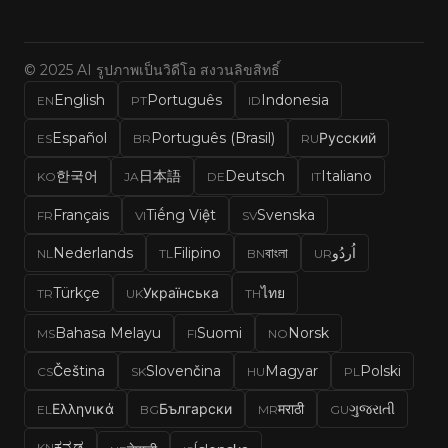
© 2025 AI รูปภาพเป็นวิดีโอ สงวนลิขสิทธิ์
English
Português
Indonesia
EN
PT
ID
Español
Português (Brasil)
Русский
ES
BR
RU
한국어
日本語
Deutsch
Italiano
KO
JA
DE
IT
Français
Tiếng Việt
Svenska
FR
VI
SV
Nederlands
Filipino
বাংলা
اُردُو
NL
TL
BN
UR
Türkçe
Українська
ไทย
TR
UK
TH
Bahasa Melayu
Suomi
Norsk
MS
FI
NO
Čeština
Slovenčina
Magyar
Polski
CS
SK
HU
PL
Ελληνικά
Български
मराठी
ગુજરાતી
EL
BG
MR
GU
ಕನ್ನಡ
KN