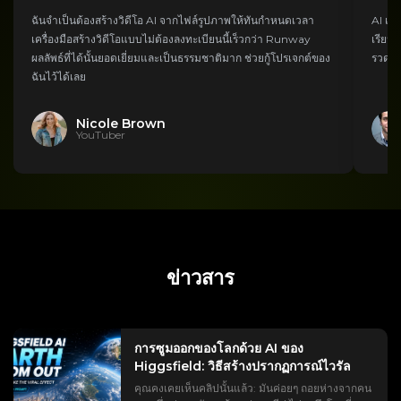
ฉันจำเป็นต้องสร้างวิดีโอ AI จากไฟล์รูปภาพให้ทันกำหนดเวลา
AI เปล
เครื่องมือสร้างวิดีโอแบบไม่ต้องลงทะเบียนนี้เร็วกว่า Runway
เรียนร
ผลลัพธ์ที่ได้นั้นยอดเยี่ยมและเป็นธรรมชาติมาก ช่วยกู้โปรเจกต์ของ
รวดเร็
ฉันไว้ได้เลย
Nicole Brown
YouTuber
ข่าวสาร
การซูมออกของโลกด้วย AI ของ
Higgsfield: วิธีสร้างปรากฏการณ์ไวรัล
คุณคงเคยเห็นคลิปนั้นแล้ว: มันค่อยๆ ถอยห่างจากคน