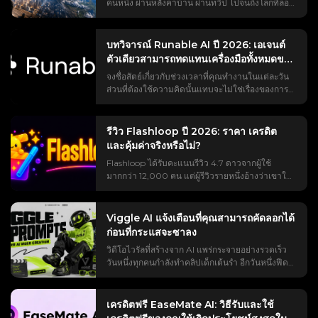
คนหนึ่ง ผ่านหลังคาบ้าน ผ่านทวีป ไปจนถึงโลกที่ลอย
อยู่ในอวกาศ เทรนด์ #EarthZoomOut มียอดวิว
มากกว่าพันล้านครั้ง และส่วนใหญ่สร้างขึ้นด้วย AI
ของ Higgsfield แต่ถ้าคุณเคยลองใช้จริง ๆ คุณคงเจอ
บทวิจารณ์ Runable AI ปี 2026: เอเจนต์
ปัญหาที่บทแนะนำทุกอันข้ามไป เช่น กำแพงการจ่าย
ตัวเดียวสามารถทดแทนเครื่องมือทั้งหมดของ
เงินที่ปรากฏขึ้นระหว่างการตัดต่อ ข้อความแจ้งเตือน
คุณได้จริงหรือไม่?
จงซื่อสัตย์เกี่ยวกับช่วงเวลาที่คุณทำงานในแต่ละวัน
ที่ทำให้เกิดการเปลี่ยนภาพแบบแปลก ๆ แทนที่จะ
ส่วนที่ต้องใช้ความคิดนั้นแทบจะไม่ใช่เรื่องของการ
เป็นการซูมจริง ๆ ไม่มีวิธีเล็งไปยังตำแหน่งที่ต้องการ
คิดวิเคราะห์เลย มันคือการสลับไปมาระหว่าง
และไม่รู้ว่าเสียง "หวือ" มาจากไหน หน้าเดียวนี้จะพา
ChatGPT, Canva, Webflow และกล่องจดหมาย
คุณตั้งแต่คำถาม “นี่คืออะไร?” ไปจนถึงคลิปวิดีโอที่
ของคุณ โดยการคัดลอกผลลัพธ์จากเครื่องมือหนึ่งไป
เสร็จสมบูรณ์และสมบูรณ์แบบ: คำตอบที่ตรงไปตรง
รีวิว Flashloop ปี 2026: ราคา เครดิต
ยังอีกเครื่องมือหนึ่ง Runable AI กล่าวว่าสามารถย่อ
มาเกี่ยวกับเวอร์ชันฟรีและเวอร์ชันเสียเงิน คำแนะนำ
และคุ้มค่าจริงหรือไม่?
การแข่งขันวิ่งผลัดทั้งหมดให้เหลือเพียงการแชทเดียว
ในการคัดลอกและวางที่ถูกต้อง วิธีการซูมไปยังเมือง
Flashloop ได้รับคะแนนรีวิว 4.7 ดาวจากผู้ใช้
และยืนยันคำกล่าวอ้างนี้ด้วยคะแนน 92.1% จาก
ใดเมืองหนึ่ง เทคนิคการตัดต่อคลิปย้อนกลับ การ
มากกว่า 12,000 คน แต่ผู้รีวิวรายหนึ่งอ้างว่าเขาใช้
เกณฑ์มาตรฐานของเอเจนต์ GAIA ปัญหาอยู่ที่ผลการ
ออกแบบเสียง และทางเลือกฟรีสำหรับกรณีที่ข้อจำกัด
เครดิตไปถึง 75% ภายในเวลาเพียงสี่วัน แล้วเวอร์ชั่น
ค้นหา บทวิจารณ์ส่วนใหญ่เป็นบทวิจารณ์ที่ได้รับการ
ของ Higgsfield เป็นอุปสรรค ปรากฏการณ์ซูมออก
ไหนเป็นเรื่องจริงล่ะ? ช่องว่างนั้นแหละคือเหตุผลที่
สนับสนุน ซึ่งมักจะชมเชยเดโมโดยไม่ระบุรายละเอียด
ของโลกด้วย AI ของ Higgsfield คืออะไร? ก่อนที่คุณ
ทำให้แอปนี้ใช้งานยาก ลองค้นหาคำว่า “flashloop”
ผู้ร่วมงาน และละเลยข้อจำกัดต่างๆ ดังนั้นคุณจึงต้อง
Viggle AI แจ้งเตือนที่คุณสามารถคัดลอกได้
จะเปิดใช้งานเครื่องมือนี้ การรู้รายละเอียดเกี่ยวกับ
ดูสิ คุณจะพบลิงก์พันธมิตรที่พยายามโปรโมตโค้ด
เดาว่า Runable เป็นตัวแทนที่คอยช่วยเหลือคุณ
ก่อนที่กระแสจะซาลง
ผลลัพธ์และค่าใช้จ่ายของมันอย่างแน่ชัดจะช่วยได้
ส่วนลด คลิปแฉบน YouTube สองสามคลิป และกระทู้
จริงๆ หรือเป็นเพียงแชทบอทที่พูดเสียงดังกว่าเดิมกัน
มาก เพราะคำถามที่ว่า "มันฟรีหรือเปล่า?" เป็น
วิดีโอไวรัลที่สร้างจาก AI แพร่กระจายอย่างรวดเร็ว
รีวิวบน Reddit ที่มีคนลบไปแล้ว ไม่มีใครเปิดเผยส่วน
แน่ บทวิจารณ์นี้จะตอบคำถามเหล่านั้น: Runable AI
ประเด็นสำคัญที่สุดที่มักพบในส่วนแสดงความคิดเห็น
วันหนึ่งทุกคนกำลังทำคลิปเด็กเต้นรำ อีกวันหนึ่งฟีด
ที่คุณต้องการทราบจริงๆ นั่นก็คือ ราคาเท่าไหร่
คืออะไร ทำงานอย่างไร สร้างอะไรได้บ้าง ราคาจริง
เสมอ ผลกระทบที่เกิดขึ้น (บุคคล → เมือง → ทวีป →
ของคุณก็เต็มไปด้วยคลิปตัดต่ออนิเมะ คลิปฟุตบอล
เครดิตจะหมดเร็วแค่ไหน และผลลัพธ์ที่ได้คุ้มค่ากับ
และการคำนวณเครดิต การเปรียบเทียบแบบตัวต่อตัว
โลก → อวกาศ) การซูมออกของโลกคือการถอยกล้อง
มีมซูเปอร์ฮีโร่ และวิดีโอลิปซิงค์ Viggle AI ช่วย
การจ่ายเงินหรือไม่ บทวิจารณ์นี้จะแก้ไขปัญหาเหล่า
และข้อดีข้อเสียที่ตรงไปตรงมา รวมถึงคำถามเรื่อง
อย่างต่อเนื่องเพียงครั้งเดียว ครอบคลุมมาตราส่วนที่
ให้การสร้างวิดีโอเหล่านี้ง่ายขึ้น แต่ทางลัดที่แท้จริง
นั้น — ราคาที่แท้จริง วิธีการคำนวณเครดิตที่คู่แข่ง
เครดิตฟรี EaseMate AI: วิธีรับและใช้
การสร้างกระแสใน Reddit เพื่อให้คุณสามารถตัดสิน
แตกต่างกันอย่างมาก ภาพเริ่มต้นด้วยการซูมเข้าใกล้
ไม่ได้อยู่ที่ตัวเครื่องมือเอง นี่คือข้อความแจ้งเตือน
มักปกปิด ข้อร้องเรียนที่เกิดขึ้นซ้ำแล้วซ้ำเล่า และทาง