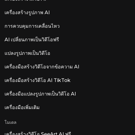
ตรวจจับเครื่องดนตรีอัตโนมัติที่ตั้งชื่อและกำหนดรหัส
สีให้กับแทร็ก และ Smart Tempo การประมวลผล
เครื่องสร้างรูปภาพ AI
ทั้งหมดดำเนินการในเครื่องคอมพิวเตอร์ภายใน
องค์กร — ไม่มีระบบคลาวด์ ไม่มีการเก็บรวบรวม
การควบคุมการเคลื่อนไหว
ข้อมูล การตอบรับจากชุมชน — คุณสมบัติเด่นเทียบ
กับ... ผลตอบรับจาก Fundamentals ค่อนข้างหลาก
หลาย ความคิดเห็นส่วนใหญ่คือ “เพิ่ม ARA และ
AI เปลี่ยนภาพเป็นวิดีโอฟรี
Atmos ก่อนที่จะเพิ่ม AI” ผู้ใช้ให้ความสำคัญกับการ
รองรับ ARA2, การแก้ไข MIDI และ Dolby Atmos
แปลงรูปภาพเป็นวิดีโอ
มากกว่าการเพิ่ม AI เข้ามา ผลิตภัณฑ์ AI ที่โดดเด่
นอื่นๆ ที่มีชื่อว่า Luna ได้แก่ Luna AI Voice (Steer
Health) — AI ด้านการสื่อสารด้วยเสียงสำหรับการ
เครื่องมือสร้างวิดีโอจากข้อความ AI
ดูแลสุขภาพ ที่ช่วยทำให้คำถามที่พบบ่อยของผู้ป่วย
การนัดหมาย และการบูรณาการกับระบบบันทึกข้อมูล
เครื่องมือสร้างวิดีโอ AI TikTok
สุขภาพอิเล็กทรอนิกส์ (EHR) เป็นไปโดยอัตโนมัติ
สำหรับสถานพยาบาลที่สอดคล้องกับ HIPAA Luna
AI Voice (Rasen AI) — โมเดลเสียงแสดงอารมณ์
เครื่องมือแปลงรูปภาพเป็นวิดีโอ AI
โมเดลเสียงล้ำสมัยที่ผสมผสานเสียงพูด เสียงต่างๆ
และดนตรีเข้าด้วยกัน สามารถเข้าถึง API ได้ที่
เครื่องมือเพิ่มเติม
rasen.ai Luna AI — แอปพลิเคชันเดสก์ท็อปโอเพน
ซอร์ส Claude โอเพนซอร์ส
โมเดล
เครื่องสร้างวิดีโอ SeeArt AI ฟรี