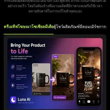
การแสดงผลิตภัณฑ์แบบไดนามิก และฟุตเทจ B-roll แบบภาพยนตร์ได้
อย่างรวดเร็ว โดยไม่ต้องจ้างทีมงานผลิตที่มีราคาแพงหรือใช้เวลา
หลายสัปดาห์ในการแก้ไขด้วยตนเอง
ครีเอทีฟโฆษณาโซเชียลมีเดีย
ตู้โชว์ผลิตภัณฑ์อีคอมเมิร์ซ
การสร้