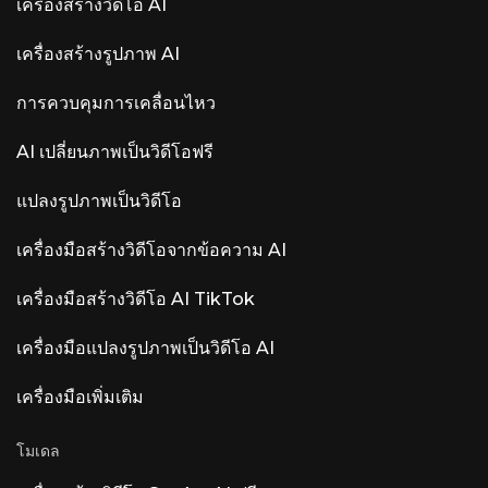
ประกอบด้วยสามเสาหลัก ได้แก่ การควบคุมด้วยเสียง
เครื่องสร้างวิดีโอ AI
(“Hey LUNA” บน Mac ที่ใช้ชิป Apple Silicon), การ
ตรวจจับเครื่องดนตรีอัตโนมัติที่ตั้งชื่อและกำหนดรหัส
เครื่องสร้างรูปภาพ AI
สีให้กับแทร็ก และ Smart Tempo การประมวลผล
ทั้งหมดดำเนินการในเครื่องคอมพิวเตอร์ภายใน
องค์กร — ไม่มีระบบคลาวด์ ไม่มีการเก็บรวบรวม
การควบคุมการเคลื่อนไหว
ข้อมูล การตอบรับจากชุมชน — คุณสมบัติเด่นเทียบ
กับ... ผลตอบรับจาก Fundamentals ค่อนข้างหลาก
AI เปลี่ยนภาพเป็นวิดีโอฟรี
หลาย ความคิดเห็นส่วนใหญ่คือ “เพิ่ม ARA และ
Atmos ก่อนที่จะเพิ่ม AI” ผู้ใช้ให้ความสำคัญกับการ
รองรับ ARA2, การแก้ไข MIDI และ Dolby Atmos
แปลงรูปภาพเป็นวิดีโอ
มากกว่าการเพิ่ม AI เข้ามา ผลิตภัณฑ์ AI ที่โดดเด่
นอื่นๆ ที่มีชื่อว่า Luna ได้แก่ Luna AI Voice (Steer
เครื่องมือสร้างวิดีโอจากข้อความ AI
Health) — AI ด้านการสื่อสารด้วยเสียงสำหรับการ
ดูแลสุขภาพ ที่ช่วยทำให้คำถามที่พบบ่อยของผู้ป่วย
การนัดหมาย และการบูรณาการกับระบบบันทึกข้อมูล
เครื่องมือสร้างวิดีโอ AI TikTok
สุขภาพอิเล็กทรอนิกส์ (EHR) เป็นไปโดยอัตโนมัติ
สำหรับสถานพยาบาลที่สอดคล้องกับ HIPAA Luna
เครื่องมือแปลงรูปภาพเป็นวิดีโอ AI
AI Voice (Rasen AI) — โมเดลเสียงแสดงอารมณ์
โมเดลเสียงล้ำสมัยที่ผสมผสานเสียงพูด เสียงต่างๆ
และดนตรีเข้าด้วยกัน สามารถเข้าถึง API ได้ที่
เครื่องมือเพิ่มเติม
rasen.ai Luna AI — แอปพลิเคชันเดสก์ท็อปโอเพน
ซอร์ส Claude โอเพนซอร์ส
โมเดล