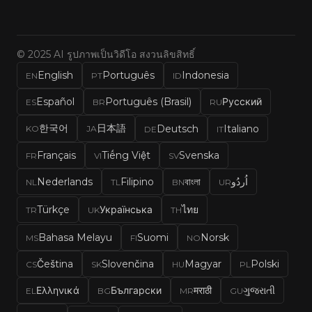
© 2025 AI รูปภาพเป็นวิดีโอ สงวนลิขสิทธิ์
English
Português
Indonesia
EN
PT
ID
Español
Português (Brasil)
Русский
ES
BR
RU
한국어
日本語
Deutsch
Italiano
KO
JA
DE
IT
Français
Tiếng Việt
Svenska
FR
VI
SV
Nederlands
Filipino
বাংলা
اُردُو
NL
TL
BN
UR
Türkçe
Українська
ไทย
TR
UK
TH
Bahasa Melayu
Suomi
Norsk
MS
FI
NO
Čeština
Slovenčina
Magyar
Polski
CS
SK
HU
PL
Ελληνικά
Български
मराठी
ગુજરાતી
EL
BG
MR
GU