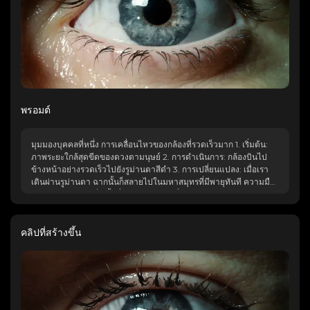
พรอมต์
มุมมองบุคคลที่หนึ่ง การเคลื่อนไหวของกล้องที่รวดเร็วมาก 1. เริ่มต้น:
ภาพระยะใกล้สุดขีดของดวงตามนุษย์ 2. การดำเนินการ: กล้องบินไป
ข้างหน้าอย่างรวดเร็วไปยังรูม่านตาสีดำ 3. การเปลี่ยนแปลง: เมื่อเรา
เดินผ่านรูม่านตา ฉากนั้นก็สลายไปในมหาสมุทรที่มีพายุทันที ความมืด
ของม่านตากลายเป็นน้ำที่มืดมิด ภาพต่อเนื่อง ภาพเบลอระหว่างการซูม
การผสมผสานที่ไร้รอยต่อ
คลิปที่สร้างขึ้น