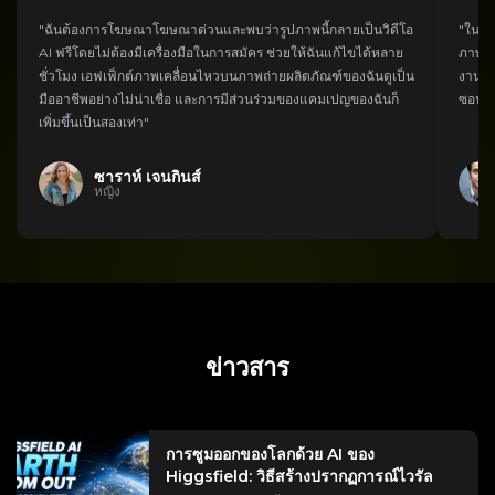
"ฉันต้องการโฆษณาโฆษณาด่วนและพบว่ารูปภาพนี้กลายเป็นวิดีโอ
"ในฐา
AI ฟรีโดยไม่ต้องมีเครื่องมือในการสมัคร ช่วยให้ฉันแก้ไขได้หลาย
ภาพถ่
ชั่วโมง เอฟเฟ็กต์ภาพเคลื่อนไหวบนภาพถ่ายผลิตภัณฑ์ของฉันดูเป็น
งานขอ
มืออาชีพอย่างไม่น่าเชื่อ และการมีส่วนร่วมของแคมเปญของฉันก็
ซอฟต์
เพิ่มขึ้นเป็นสองเท่า"
ซาราห์ เจนกินส์
หญิง
ข่าวสาร
การซูมออกของโลกด้วย AI ของ
Higgsfield: วิธีสร้างปรากฏการณ์ไวรัล