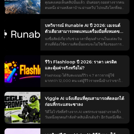
คุณคงเคยเห็นคลิปนั้นแล้ว: มันค่อยๆ ถอยห่างจากคน
คนหนึ่ง ผ่านหลังคาบ้าน ผ่านทวีป ไปจนถึงโลกที่ลอย
อยู่ในอวกาศ เทรนด์ #EarthZoomOut มียอดวิว
มากกว่าพันล้านครั้ง และส่วนใหญ่สร้างขึ้นด้วย AI
ของ Higgsfield แต่ถ้าคุณเคยลองใช้จริง ๆ คุณคงเจอ
บทวิจารณ์ Runable AI ปี 2026: เอเจนต์
ปัญหาที่บทแนะนำทุกอันข้ามไป เช่น กำแพงการจ่าย
ตัวเดียวสามารถทดแทนเครื่องมือทั้งหมดของ
เงินที่ปรากฏขึ้นระหว่างการตัดต่อ ข้อความแจ้งเตือน
คุณได้จริงหรือไม่?
จงซื่อสัตย์เกี่ยวกับช่วงเวลาที่คุณทำงานในแต่ละวัน
ที่ทำให้เกิดการเปลี่ยนภาพแบบแปลก ๆ แทนที่จะ
ส่วนที่ต้องใช้ความคิดนั้นแทบจะไม่ใช่เรื่องของการ
เป็นการซูมจริง ๆ ไม่มีวิธีเล็งไปยังตำแหน่งที่ต้องการ
คิดวิเคราะห์เลย มันคือการสลับไปมาระหว่าง
และไม่รู้ว่าเสียง "หวือ" มาจากไหน หน้าเดียวนี้จะพา
ChatGPT, Canva, Webflow และกล่องจดหมาย
คุณตั้งแต่คำถาม “นี่คืออะไร?” ไปจนถึงคลิปวิดีโอที่
ของคุณ โดยการคัดลอกผลลัพธ์จากเครื่องมือหนึ่งไป
เสร็จสมบูรณ์และสมบูรณ์แบบ: คำตอบที่ตรงไปตรง
รีวิว Flashloop ปี 2026: ราคา เครดิต
ยังอีกเครื่องมือหนึ่ง Runable AI กล่าวว่าสามารถย่อ
มาเกี่ยวกับเวอร์ชันฟรีและเวอร์ชันเสียเงิน คำแนะนำ
และคุ้มค่าจริงหรือไม่?
การแข่งขันวิ่งผลัดทั้งหมดให้เหลือเพียงการแชทเดียว
ในการคัดลอกและวางที่ถูกต้อง วิธีการซูมไปยังเมือง
Flashloop ได้รับคะแนนรีวิว 4.7 ดาวจากผู้ใช้
และยืนยันคำกล่าวอ้างนี้ด้วยคะแนน 92.1% จาก
ใดเมืองหนึ่ง เทคนิคการตัดต่อคลิปย้อนกลับ การ
มากกว่า 12,000 คน แต่ผู้รีวิวรายหนึ่งอ้างว่าเขาใช้
เกณฑ์มาตรฐานของเอเจนต์ GAIA ปัญหาอยู่ที่ผลการ
ออกแบบเสียง และทางเลือกฟรีสำหรับกรณีที่ข้อจำกัด
เครดิตไปถึง 75% ภายในเวลาเพียงสี่วัน แล้วเวอร์ชั่น
ค้นหา บทวิจารณ์ส่วนใหญ่เป็นบทวิจารณ์ที่ได้รับการ
ของ Higgsfield เป็นอุปสรรค ปรากฏการณ์ซูมออก
ไหนเป็นเรื่องจริงล่ะ? ช่องว่างนั้นแหละคือเหตุผลที่
สนับสนุน ซึ่งมักจะชมเชยเดโมโดยไม่ระบุรายละเอียด
ของโลกด้วย AI ของ Higgsfield คืออะไร? ก่อนที่คุณ
ทำให้แอปนี้ใช้งานยาก ลองค้นหาคำว่า “flashloop”
ผู้ร่วมงาน และละเลยข้อจำกัดต่างๆ ดังนั้นคุณจึงต้อง
Viggle AI แจ้งเตือนที่คุณสามารถคัดลอกได้
จะเปิดใช้งานเครื่องมือนี้ การรู้รายละเอียดเกี่ยวกับ
ดูสิ คุณจะพบลิงก์พันธมิตรที่พยายามโปรโมตโค้ด
เดาว่า Runable เป็นตัวแทนที่คอยช่วยเหลือคุณ
ก่อนที่กระแสจะซาลง
ผลลัพธ์และค่าใช้จ่ายของมันอย่างแน่ชัดจะช่วยได้
ส่วนลด คลิปแฉบน YouTube สองสามคลิป และกระทู้
จริงๆ หรือเป็นเพียงแชทบอทที่พูดเสียงดังกว่าเดิมกัน
มาก เพราะคำถามที่ว่า "มันฟรีหรือเปล่า?" เป็น
วิดีโอไวรัลที่สร้างจาก AI แพร่กระจายอย่างรวดเร็ว
รีวิวบน Reddit ที่มีคนลบไปแล้ว ไม่มีใครเปิดเผยส่วน
แน่ บทวิจารณ์นี้จะตอบคำถามเหล่านั้น: Runable AI
ประเด็นสำคัญที่สุดที่มักพบในส่วนแสดงความคิดเห็น
วันหนึ่งทุกคนกำลังทำคลิปเด็กเต้นรำ อีกวันหนึ่งฟีด
ที่คุณต้องการทราบจริงๆ นั่นก็คือ ราคาเท่าไหร่
คืออะไร ทำงานอย่างไร สร้างอะไรได้บ้าง ราคาจริง
เสมอ ผลกระทบที่เกิดขึ้น (บุคคล → เมือง → ทวีป →
ของคุณก็เต็มไปด้วยคลิปตัดต่ออนิเมะ คลิปฟุตบอล
เครดิตจะหมดเร็วแค่ไหน และผลลัพธ์ที่ได้คุ้มค่ากับ
และการคำนวณเครดิต การเปรียบเทียบแบบตัวต่อตัว
โลก → อวกาศ) การซูมออกของโลกคือการถอยกล้อง
มีมซูเปอร์ฮีโร่ และวิดีโอลิปซิงค์ Viggle AI ช่วย
การจ่ายเงินหรือไม่ บทวิจารณ์นี้จะแก้ไขปัญหาเหล่า
และข้อดีข้อเสียที่ตรงไปตรงมา รวมถึงคำถามเรื่อง
อย่างต่อเนื่องเพียงครั้งเดียว ครอบคลุมมาตราส่วนที่
ให้การสร้างวิดีโอเหล่านี้ง่ายขึ้น แต่ทางลัดที่แท้จริง