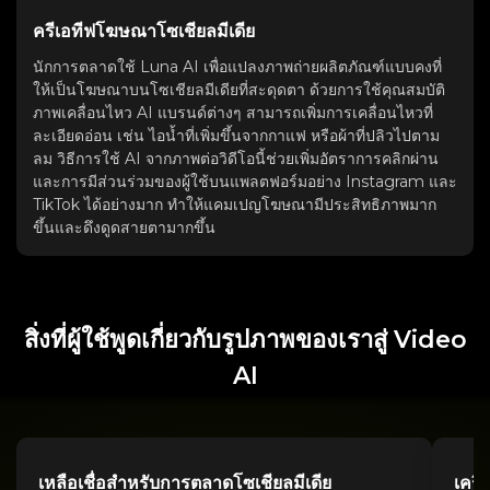
ครีเอทีฟโฆษณาโซเชียลมีเดีย
นักการตลาดใช้ Luna AI เพื่อแปลงภาพถ่ายผลิตภัณฑ์แบบคงที่
ให้เป็นโฆษณาบนโซเชียลมีเดียที่สะดุดตา ด้วยการใช้คุณสมบัติ
ภาพเคลื่อนไหว AI แบรนด์ต่างๆ สามารถเพิ่มการเคลื่อนไหวที่
ละเอียดอ่อน เช่น ไอน้ำที่เพิ่มขึ้นจากกาแฟ หรือผ้าที่ปลิวไปตาม
ลม วิธีการใช้ AI จากภาพต่อวิดีโอนี้ช่วยเพิ่มอัตราการคลิกผ่าน
และการมีส่วนร่วมของผู้ใช้บนแพลตฟอร์มอย่าง Instagram และ
TikTok ได้อย่างมาก ทำให้แคมเปญโฆษณามีประสิทธิภาพมาก
ขึ้นและดึงดูดสายตามากขึ้น
สิ่งที่ผู้ใช้พูดเกี่ยวกับรูปภาพของเราสู่ Video
AI
เหลือเชื่อสำหรับการตลาดโซเชียลมีเดีย
เครื