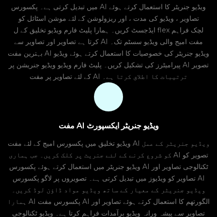
میں تبدیل کرتی ہے۔ پکسورس AI ویڈیو جنریٹر کا استعمال کرتے ہوئے
تصاویر ، ویڈیو کی مدت ، اور ریزولوشن کے لئے موشن اسٹائل کو
ایڈجسٹ کریں۔ ہمارا پلیٹ فارم ویڈیو تخلیق کے ل flex لچک فراہم
کرتا ہے تصاویر اور تصاویر سے AI مفت امیج والی ویڈیو سسٹم تک۔
بہترین مفت AI ویڈیو جنریٹر کی خصوصیات کا استعمال کرتے ہوئے ویڈیو
پیرامیٹرز کی تشکیل کریں۔ پلیٹ فارم ویڈیو ویڈیو جنریشن پر AI تصویر
کے لئے تصاویر پر مفت AI ترتیبات کا اطلاق کرتا ہے۔
مفت AI ویڈیو جنریٹر ایکسپورٹ
ویڈیو تخلیق میں پکسورس امیج کے لئے مفت AI ویڈیو جنریٹر کے عمل
کو شروع کرنے کے لئے جنریٹ پر کلک کریں۔ جب ہماری AI تصویر کو
ویڈیو جنریٹر میں استعمال کرتے ہوئے پکسورس AI ٹکنالوجی تصاویر اور
تصاویر کو ویڈیوز میں تبدیل کرتی ہے۔ تصویروں پر لاگو پکسورس AI
ویڈیو جنریٹر کے معیار کے ساتھ ویڈیو مواد ڈاؤن لوڈ کریں۔
ہمارا AI پکسورس مفت AI الگورتھم کا استعمال کرتے ہوئے تصاویر اور
تصاویر سے پیشہ ورانہ ویڈیو برآمدات فراہم کرتا ہے۔ ویڈیو ٹکنالوجی