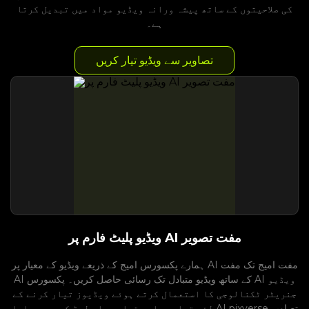
کی صلاحیتوں کے ساتھ پیشہ ورانہ ویڈیو مواد میں تبدیل کرتا
ہے۔
تصاویر سے ویڈیو تیار کریں
ویڈیو پلیٹ فارم پر AI مفت تصویر
ہمارے پکسورس امیج کے ذریعے ویڈیو کے معیار پر AI مفت امیج تک مفت
AI کے ساتھ ویڈیو متبادل تک رسائی حاصل کریں۔ پکسورس AI ویڈیو
جنریٹر ٹکنالوجی کا استعمال کرتے ہوئے ویڈیوز تیار کرنے کے
لئے تصاویر اور تصاویر اپ لوڈ کریں۔ ہمارا AI pixverse تصاویر