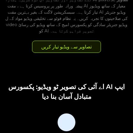
پیشہ ورانہ طور پر پروسیس کرتا ہے ، مفت AI معیار کے ساتھ ویڈیوز
تیار کرتا ہے۔ سبسکرپشن لاگت کے بغیر بہترین مفت AI ویڈیو جنریٹر
کی صلاحیتوں کا تجربہ کریں۔ یہ نظام فوٹو سے تخلیقی ویڈیو مواد کے ل
video ویڈیو جنریٹر سادگی کو پکسورس امیج کے ساتھ ویڈیو کی رسائ
کو AI تصویر فراہم کرتا ہے۔
تصاویر سے ویڈیو تیار کریں
اے آئی کی تصویر ٹو ویڈیو: پکسورس AI ایپ
متبادل آسان بنا دیا