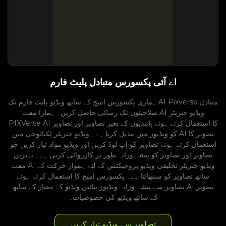
اے آئی پکسورس متبادل پلیٹ فارم
ہماری پکسورس امیج کے ساتھ ویڈیو پلیٹ فارم تک AI Pixverse متبادل
صلاحیتوں تک رسائی حاصل کریں۔ ہمارا مفت AI ویڈیو جنریٹر
PIXVerse AI کا استعمال کرتے ہوئے پابندیوں کے بغیر تصاویر اور تصاویر
کو ویڈیوز میں تبدیل کرتا ہے۔ ویڈیو جنریٹر ٹکنالوجی میں AI تصویر کا
استعمال کرتے ہوئے تصاویر کو اپ لوڈ کریں اور ویڈیو مواد تیار کریں جو
تصاویر اور تصاویر کو پیشہ ورانہ طور پر کارروائی کرتی ہے۔ بہترین
مفت AI ویڈیو جنریٹر تخلیقی ویڈیو پروجیکٹس کے لئے ہموار حرکت کے
ساتھ تصاویر کو سنبھالتا ہے۔ پکسورس امیج کا استعمال کرتے ہوئے
تصاویر سے پیشہ ورانہ ویڈیوز بنائیں ویڈیو کے معیار کے ساتھ AI تصویر
کے ساتھ ویڈیو کی خصوصیات۔
تصاویر سے ویڈیو تیار کریں