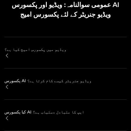
عمومی سوالنامہ: ویڈیو اور پکسورس AI
ویڈیو جنریٹر کے لئے پکسورس امیج
ویڈیو میں پکسورس امیج کیا ہے؟
پکسورس AI ویڈیو جنریٹر کیسے کام کرتا ہے؟
کیا پکسورس AI ایپ کا متبادل دستیاب ہے؟