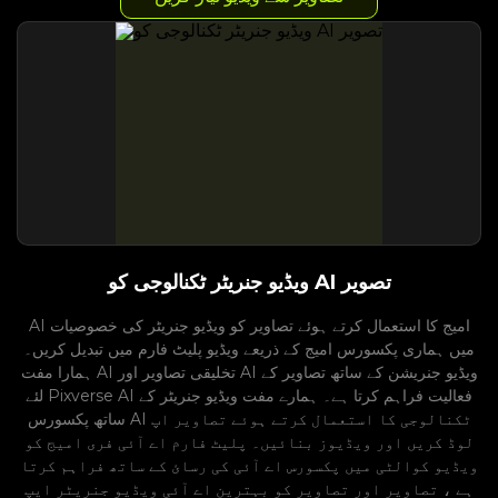
ویڈیو جنریٹر ٹکنالوجی کو AI تصویر
AI امیج کا استعمال کرتے ہوئے تصاویر کو ویڈیو جنریٹر کی خصوصیات
میں ہماری پکسورس امیج کے ذریعے ویڈیو پلیٹ فارم میں تبدیل کریں۔
ہمارا مفت AI تخلیقی تصاویر اور AI ویڈیو جنریشن کے ساتھ تصاویر کے
لئے Pixverse AI فعالیت فراہم کرتا ہے۔ ہمارے مفت ویڈیو جنریٹر کے
ساتھ پکسورس AI ٹکنالوجی کا استعمال کرتے ہوئے تصاویر اپ
لوڈ کریں اور ویڈیوز بنائیں۔ پلیٹ فارم اے آئی فری امیج کو
ویڈیو کوالٹی میں پکسورس اے آئی کی رسائ کے ساتھ فراہم کرتا
ہے ، تصاویر اور تصاویر کو بہترین اے آئی ویڈیو جنریٹر ایپ