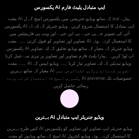
پکسورس AI ایپ متبادل پلیٹ فارم
مفت AI کے ساتھ ویڈیو جنریشن میں پکسورس امیج کے ل our ہمارے
پکسورس AI ایپ متبادل کا استعمال شروع کریں۔ ویڈیو جنریٹر کے لئے اے
آئی کی تصویر جے پی جی ، پی این جی ، اور ویب پی فارمیٹس میں
تصاویر اور تصاویر کو قبول کرتی ہے۔ مفت AI کا استعمال کرتے ہوئے
پکسورس AI ویڈیو جنریٹر کے معیار کے ساتھ ویڈیو تخلیق کے لئے تصاویر
اپ لوڈ کریں۔ ہمارا پلیٹ فارم تصاویر اور تصاویر پر تیزی سے عمل کرتا
ہے ، مفت AI ویڈیو تبدیلی کے لئے تصاویر تیار کرتا ہے۔ ویڈیو ایپس کے
معیار کے ساتھ بہترین AI تصویر کے ساتھ ویڈیو ٹکنالوجی میں
پکسورس امیج کا استعمال کرتے ہوئے AI pixverse خصوصیات تک
رسائی حاصل کریں۔
بہترین AI ویڈیو جنریٹر ایپ متبادل
کس طرح بہترین AI ویڈیو جنریٹر ایپ تصاویر اور تصاویر کو پکسورس
امیج کے ساتھ ویڈیوز کو مفت AI کا استعمال کرتے ہوئے ویڈیو کنٹرول