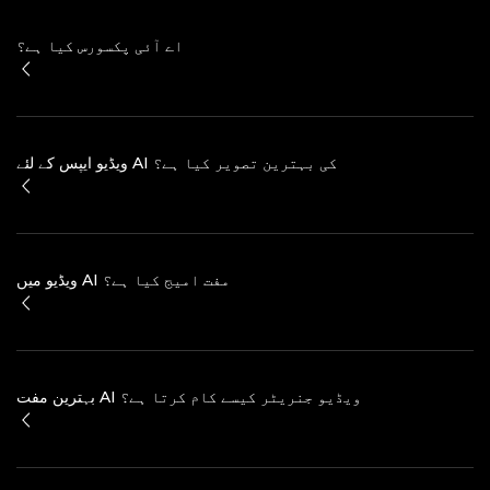
اے آئی پکسورس کیا ہے؟
ویڈیو ایپس کے لئے AI کی بہترین تصویر کیا ہے؟
ویڈیو میں AI مفت امیج کیا ہے؟
بہترین مفت AI ویڈیو جنریٹر کیسے کام کرتا ہے؟