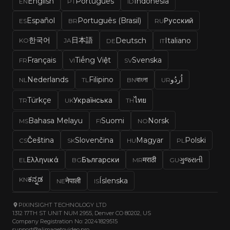
English
Português
Indonesia
EN
PT
ID
Español
Português (Brasil)
Русский
ES
BR
RU
한국어
日本語
Deutsch
Italiano
KO
JA
DE
IT
Français
Tiếng Việt
Svenska
FR
VI
SV
اُردُو
বাংলা
Filipino
Nederlands
NL
TL
BN
UR
Türkçe
Українська
ไทย
TR
UK
TH
Bahasa Melayu
Suomi
Norsk
MS
FI
NO
Čeština
Slovenčina
Magyar
Polski
CS
SK
HU
PL
Ελληνικά
Български
मराठी
ગુજરાતી
EL
BG
MR
GU
ಕನ್ನಡ
KN
नेपाली
Íslenska
NE
IS
PIXINSIGHT TECHNOLOGY LTD
1312 17TH ST UNIT NUM 2955, Denver CO 80202, US
Company Registration No: 20241829515
support@alimagetovideo.pro