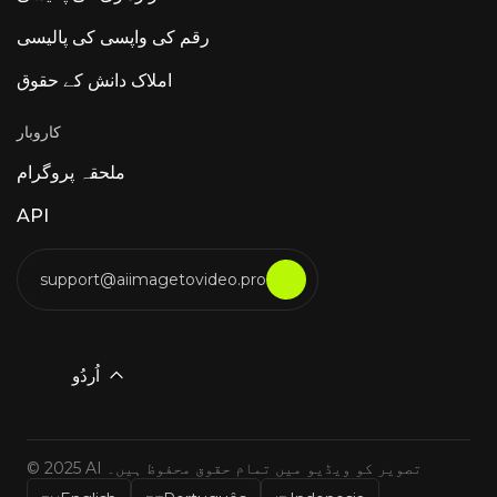
رقم کی واپسی کی پالیسی
املاک دانش کے حقوق
کاروبار
ملحقہ پروگرام
API
support@aiimagetovideo.pro
اُردُو
© 2025 AI تصویر کو ویڈیو میں تمام حقوق محفوظ ہیں۔