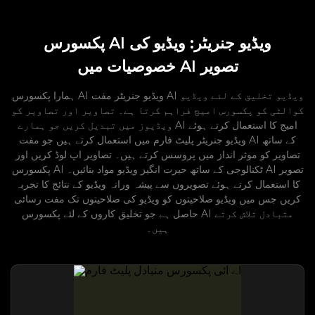
پکسورس AI ویڈیو جنریٹر: ویڈیو کی
خصوصیات میں AI تصویر
ہمارا پکسورس AI ویڈیو جنریٹر مفت AI ویڈیو تخلیق کے لئے ویڈیو
کوالٹی کو پکسورس امیج فراہم کرتا ہے۔ تصاویر اور تصاویر کو
ویڈیوز میں تبدیل کریں جو ہمارے AI امیج کا استعمال کرتے ہوئے
ویڈیو جنریٹر پلیٹ فارم میں استعمال کرتے ہیں جو مفت AI کے ساتھ
تصاویر کو موثر انداز میں پروسس کرتے ہیں۔ تصاویر اپ لوڈ کریں اور
پکسورس AI ٹکنالوجی کے ساتھ حیرت انگیز ویڈیو مواد بنائیں۔ AI تصویر
کا استعمال کرتے ہوئے تصویروں سے پیشہ ورانہ ویڈیو کے نتائج کا تجربہ
کریں جس میں ویڈیو صلاحیتوں کو ویڈیو کی صلاحیتوں تک مفت رسائی
حاصل ہے جو تخلیق کاروں کے لئے پکسورس AI متبادل تلاش کرتے
ہیں۔