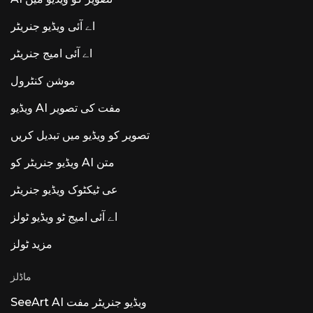
اے آئی ویڈیو جنریٹر
اے آئی امیج جنریٹر
موشن کنٹرول
ویڈیو AI مفت کی تصویر
تصویر کو ویڈیو میں تبدیل کریں
ویڈیو جنریٹر کو AI متن
عی ٹیکٹوک ویڈیو جنریٹر
اے آئی امیج ٹو ویڈیو ٹولز
مزید ٹولز
ماڈلز
SeeArt AI ویڈیو جنریٹر مفت