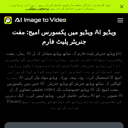
نیا لامحدود ماڈل: مفت صارفین حاصل کرتے ہیں روزانہ ویڈیوز۔
سبسکرائبرز حاصل کرتے ہیں
ترجیحی رسائی۔
ویڈیو میں پکسورس امیج: مفت AI ویڈیو
جنریٹر پلیٹ فارم
ہمارے مفت AI ویڈیو جنریٹر پلیٹ فارم کے ساتھ ویڈیو متبادل کے ل pic
پکسورس امیج کا تجربہ کریں۔ ہماری اے آئی تصاویر کو پکسورس
اے آئی ویڈیو جنریٹر ٹکنالوجی کے ساتھ حیرت انگیز ویڈیوز
میں تبدیل کرتی ہے۔ تصاویر اور تصاویر کو اپ لوڈ کریں اور
ہمارے AI امیج کا استعمال کرتے ہوئے پیشہ ورانہ ویڈیو مواد تیار کریں
جس میں پکسورس AI کوالٹی کے ساتھ ویڈیو جنریٹر کو ویڈیو جنریٹر۔
تخلیقی تصاویر کے ل video ویڈیو خصوصیات تک AI مفت امیج تک
رسائی حاصل کریں۔ ویڈیو ایپس کی یہ ایک بہترین AI تصویر ہے جو AI
Pixvers کی صلاحیتوں کے ساتھ ویڈیو کے نتائج کو پکسورس امیج
فراہم کرتی ہے۔