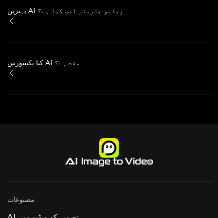
بہترین AI ویڈیو جنریٹر ایپ کیا ہے؟
کیا پکسورس AI مفت ہے؟
مصنوعات
AI تصویر کو ویڈیو میں