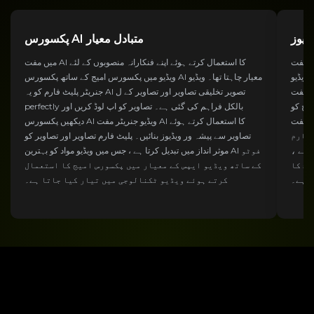
ڈیوز
پکسورس AI متبادل معیار
مال کرتے
میں مفت AI کا استعمال کرتے ہوئے اپنے فنکارانہ منصوبوں کے لئے
 ویڈیو
ویڈیو میں پکسورس امیج کے ساتھ پکسورس AI معیار چاہتا تھا۔ ویڈیو
 جنریٹر کے
جنریٹر پلیٹ فارم کو یہ AI تصویر تخلیقی تصاویر اور تصاویر کے ل
 AI تصویر فراہم کرتا ہے۔ ویڈیو میں تصاویر اور AI تصویر کو
perfectly بالکل فراہم کی گئی ہے۔ تصاویر کو اپ لوڈ کریں اور
وئے Pixverse AI صحت سے
دیکھیں پکسورس AI ویڈیو جنریٹر مفت AI کا استعمال کرتے ہوئے
 فارم
تصاویر سے پیشہ ور ویڈیوز بنائیں۔ پلیٹ فارم تصاویر اور تصاویر کو
 ہے ،
موثر انداز میں تبدیل کرتا ہے ، جس میں ویڈیو مواد کو بہترین AI فوٹو
یج کا
کے ساتھ ویڈیو ایپس کے معیار میں پکسورس امیج کا استعمال
ا ہے۔
کرتے ہوئے ویڈیو ٹکنالوجی میں تیار کیا جاتا ہے۔