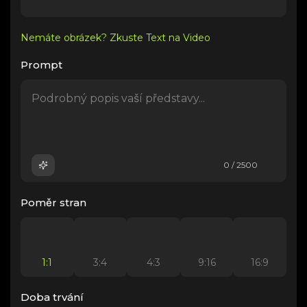
Nemáte obrázek? Zkuste Text na Video
Prompt
0 / 2500
Poměr stran
1:1
3:4
4:3
9:16
16:9
Doba trvání