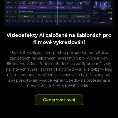
Videoefekty AI založené na šablonách pro
filmové vykreslování
Urychlete svůj pracovní postup pomocí videoefektů ai
založených na šablonách navržených pro vykreslování
filmového videa. Použijte předem nakonfigurované styly
neonových světel, abyste okamžitě zvýšili své záběry. Náš
nástroj neonové osvětlení ai zpracovává tyto šablony tak,
aby poskytovaly vysoce věrné výsledky na profesionální
úrovni bez složitého ručního ladění.
Generovat nyní