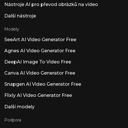
Nástroje AI pro převod obrázků na video
skladby, a chytré tempo. Veškeré zpracování
probíhá lokálně – žádný cloud, žádný sběr dat.
Další nástroje
Recepce komunity – Vlastnosti vs. Reakce na
základy jsou smíšené. Dominantní názor:
„Před přidáním umělé inteligence přidejte ARA
Modely
a Atmos.“ Uživatelé upřednostňují podporu
ARA2, editaci MIDI a Dolby Atmos před
SeeArt AI Video Generator Free
přidáním umělé inteligence. Další významné
produkty umělé inteligence s názvem Luna
Agnes AI Video Generator Free
Luna AI Voice (Steer Health) – hlasová
komunikace ve zdravotnictví. Umělá
DeepAI Image To Video Free
inteligence automatizuje nejčastější dotazy
pacientů, plánování a integraci EHR pro
zdravotnická zařízení splňující HIPAA. Luna AI
Canva AI Video Generator Free
Voice (Rasen AI) — Expressive Voice Model
Hlasový model Frontier, který mísí řeč, zvuk a
Snapgen AI Video Generator Free
hudbu. Přístup k API na rasen.ai. Luna AI —
desktopová aplikace s otevřeným zdrojovým
Flixly AI Video Generator Free
kódem od Claude
Další modely
Podpora