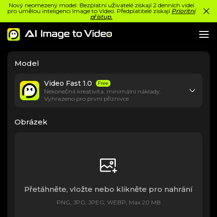
Nový neomezený model: Bezplatní uživatelé získají 2 denních videí
pro umělou inteligenci Image to Video. Předplatitelé získají
Prioritní
přístup.
Model
Video Fast 1.0
Free
Nekonečná kreativita, minimální náklady.
Vyhrazeno pro první příznivce
Obrázek
Přetáhněte, vložte nebo klikněte pro nahrání
PNG, JPG, JPEG, WEBP, Max 20 MB