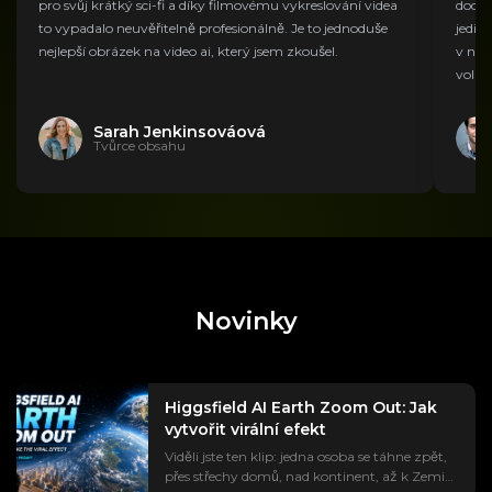
pro svůj krátký sci-fi a díky filmovému vykreslování videa
dodá
to vypadalo neuvěřitelně profesionálně. Je to jednoduše
jedin
nejlepší obrázek na video ai, který jsem zkoušel.
v neo
volně
Sarah Jenkinsováová
Tvůrce obsahu
Novinky
Higgsfield AI Earth Zoom Out: Jak
vytvořit virální efekt
Viděli jste ten klip: jedna osoba se táhne zpět,
přes střechy domů, nad kontinent, až k Zemi