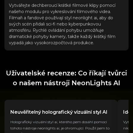
Vytvářejte dechberoucí krátké filmové klipy pomocí
našeho modulu pro vykreslování filmového videa.
Filmaři a fandové používají styl neonlight ai, aby do
svých scén přidali sci-fi nebo kyberpunkovou
atmosféru. Rychlé ovládání pohybu umožňuje
dramatické pohyby kamery, takže každý krátký film
vypadá jako vysokorozpočtová produkce.
Uživatelské recenze: Co říkají tvůrci
o našem nástroji NeonLights AI
Neuvěřitelný holografický vizuální styl AI
Ideá
Holografický vizuální styl ai, kterého jsem dosáhl pomocí
Vytvá
tohoto nástroje neonlights ai, je ohromující. Použil jsem to
nikdy