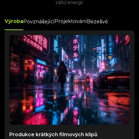
zářící energií.
Výroba
Projektování
Povznášející
Bezešvé
Produkce krátkých filmových klipů