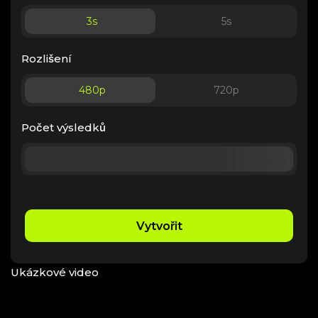
3
s
5
s
Rozlišení
480p
720p
Počet výsledků
Vytvořit
Ukázkové video