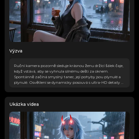
Výzva
Ruční kamera pozorně sleduje krásnou ženu držící šálek čaje,
když vstává, aby se vyhnula silnému dešti za oknem.
Spontánně začíná smyslný tanec, její pohyby jsou plynulé a
plynulé. Osvětlení se dynamicky posouvá s ultra-HD detaily a
filmovým odstupňováním barev.
Ukázka videa