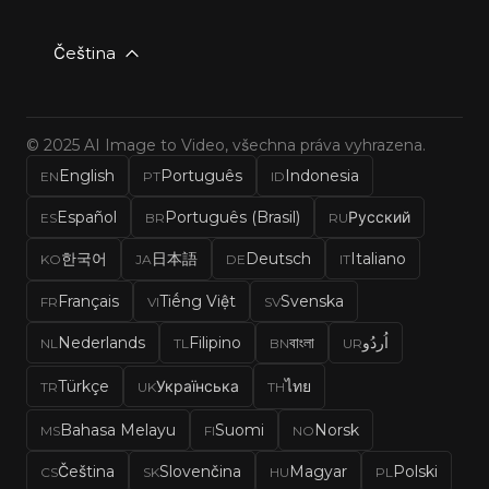
Čeština
© 2025 AI Image to Video, všechna práva vyhrazena.
English
Português
Indonesia
EN
PT
ID
Español
Português (Brasil)
Русский
ES
BR
RU
한국어
日本語
Deutsch
Italiano
KO
JA
DE
IT
Français
Tiếng Việt
Svenska
FR
VI
SV
Nederlands
Filipino
বাংলা
اُردُو
NL
TL
BN
UR
Türkçe
Українська
ไทย
TR
UK
TH
Bahasa Melayu
Suomi
Norsk
MS
FI
NO
Čeština
Slovenčina
Magyar
Polski
CS
SK
HU
PL