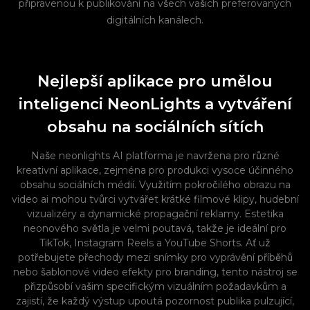
připravenou k publikování na všech vašich preferovaných
digitálních kanálech.
Nejlepší aplikace pro umělou
inteligenci NeonLights a vytváření
obsahu na sociálních sítích
Naše neonlights AI platforma je navržena pro různé
kreativní aplikace, zejména pro produkci vysoce účinného
obsahu sociálních médií. Využitím pokročilého obrazu na
video ai mohou tvůrci vytvářet krátké filmové klipy, hudební
vizualizéry a dynamické propagační reklamy. Estetika
neonového světla je velmi poutavá, takže je ideální pro
TikTok, Instagram Reels a YouTube Shorts. Ať už
potřebujete přechody mezi snímky pro vyprávění příběhů
nebo šablonové video efekty pro branding, tento nástroj se
přizpůsobí vašim specifickým vizuálním požadavkům a
zajistí, že každý výstup upoutá pozornost publika pulzující,