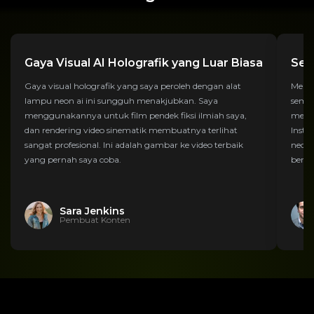
Gaya Visual AI Holografik yang Luar Biasa
Sem
Gaya visual holografik yang saya peroleh dengan alat
Membu
lampu neon ai ini sungguh menakjubkan. Saya
semud
menggunakannya untuk film pendek fiksi ilmiah saya,
menam
dan rendering video sinematik membuatnya terlihat
Insta
sangat profesional. Ini adalah gambar ke video terbaik
neon,
yang pernah saya coba.
berek
Sara Jenkins
Pembuat Konten