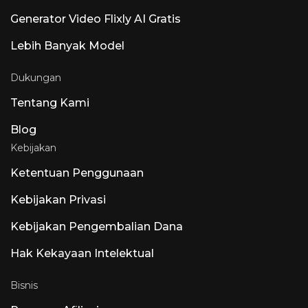
dukungan ARA2, pengeditan MIDI, dan Dolby
Atmos daripada penambahan AI. Produk AI
Generator Video Flixly AI Gratis
Terkemuka Lainnya yang Dinamakan Luna:
Luna AI Voice (Steer Health) — AI Suara
Lebih Banyak Model
Komunikasi Perawatan Kesehatan yang
mengotomatiskan FAQ pasien, penjadwalan,
dan integrasi EHR untuk pengaturan
Dukungan
perawatan kesehatan yang sesuai dengan
HIPAA. Luna AI Voice (Rasen AI) — Model
Tentang Kami
Suara Ekspresif, Model suara terdepan yang
memadukan ucapan, suara, dan musik. Akses
Blog
API di rasen.ai. Luna AI — Aplikasi Desktop
Kebijakan
Sumber Terbuka Claude Sumber Terbuka
Ketentuan Penggunaan
Kebijakan Privasi
Kebijakan Pengembalian Dana
Hak Kekayaan Intelektual
Bisnis