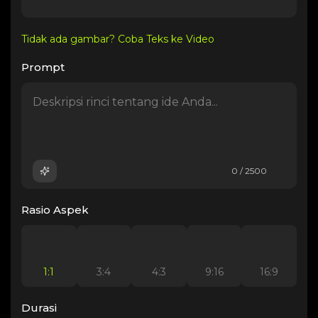
Tidak ada gambar? Coba Teks ke Video
Prompt
0 / 2500
Rasio Aspek
1:1
3:4
4:3
9:16
16:9
Durasi