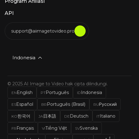
Program Afiliasi
API
support@aiimagetovideo.pro
Indonesia
© 2025 AI Image to Video hak cipta dilindungi.
English
Português
Indonesia
EN
PT
ID
Español
Português (Brasil)
Русский
ES
BR
RU
한국어
日本語
Deutsch
Italiano
KO
JA
DE
IT
Français
Tiếng Việt
Svenska
FR
VI
SV