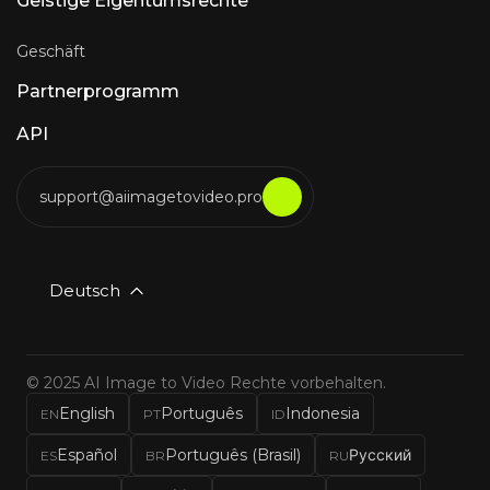
Geistige Eigentumsrechte
Geschäft
Partnerprogramm
API
support@aiimagetovideo.pro
Deutsch
© 2025 AI Image to Video Rechte vorbehalten.
English
Português
Indonesia
EN
PT
ID
Español
Português (Brasil)
Русский
ES
BR
RU