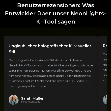
Benutzerrezensionen: Was
Entwickler über unser NeonLights-
KI-Tool sagen
Unglaublicher holografischer KI-visueller
Per
Stil
Das E
nie s
Der holografische KI-visuelle Stil, den ich mit diesem
meine
Neonlicht-KI-Tool erreicht habe, ist überwältigend. Ich habe
Atmos
es für meinen Science-Fiction-Kurzfilm verwendet und die
und d
filmische Videowiedergabe ließ es unglaublich professionell
exper
aussehen. Es ist mit Sicherheit die beste Bild-zu-Video-KI,
die ich je ausprobiert habe.
Sarah Müller
Inhaltsersteller