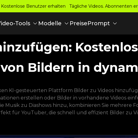
 Kostenlose Benutzer erhalten Tägliche Videos. Abonnenten e
Preise
Video-Tools
Modelle
Prompt
hinzufügen: Kostenlo
on Bildern in dynam
rken KI-gesteuerten Plattform Bilder zu Videos hinzufüg
tionen erstellen oder Bilder in vorhandene Videos ein
Sie Musik zu Diashows hinzu, kombinieren Sie mehrere Fo
erfekt für YouTuber, die schnell und effizient Bilder zu