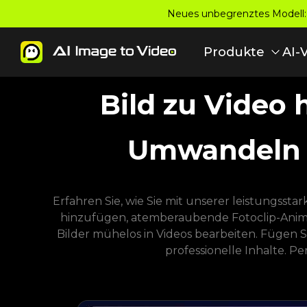
Neues unbegrenztes Modell:
Produkte
AI-
Bild zu Video 
Umwandeln v
Erfahren Sie, wie Sie mit unserer leistungssta
hinzufügen, atemberaubende Fotoclip-Anima
Bilder mühelos in Videos bearbeiten. Fügen 
professionelle Inhalte. P