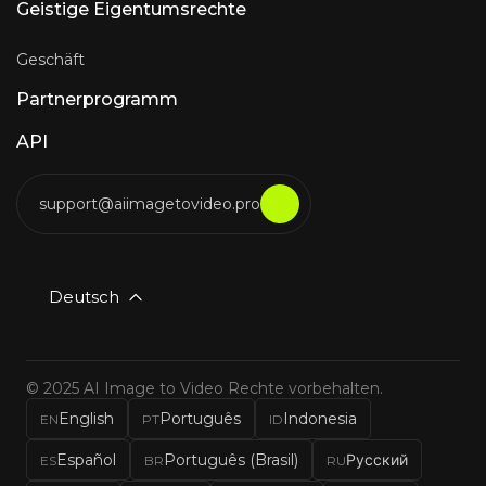
Geistige Eigentumsrechte
Geschäft
Partnerprogramm
API
support@aiimagetovideo.pro
Deutsch
© 2025 AI Image to Video Rechte vorbehalten.
English
Português
Indonesia
EN
PT
ID
Español
Português (Brasil)
Русский
ES
BR
RU