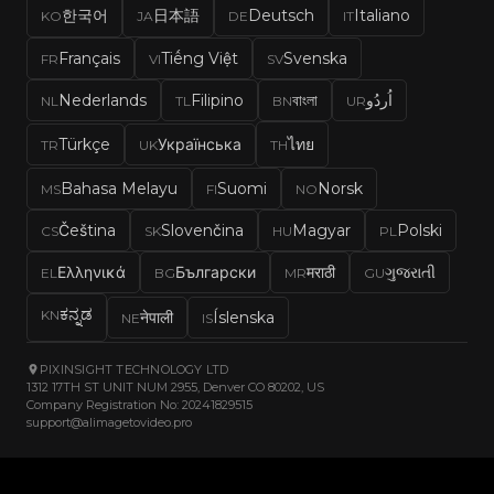
한국어
日本語
Deutsch
Italiano
KO
JA
DE
IT
Français
Tiếng Việt
Svenska
FR
VI
SV
Nederlands
Filipino
বাংলা
اُردُو
NL
TL
BN
UR
Türkçe
Українська
ไทย
TR
UK
TH
Bahasa Melayu
Suomi
Norsk
MS
FI
NO
Čeština
Slovenčina
Magyar
Polski
CS
SK
HU
PL
Ελληνικά
Български
मराठी
ગુજરાતી
EL
BG
MR
GU
ಕನ್ನಡ
KN
नेपाली
Íslenska
NE
IS
PIXINSIGHT TECHNOLOGY LTD
1312 17TH ST UNIT NUM 2955, Denver CO 80202, US
Company Registration No: 20241829515
support@alimagetovideo.pro