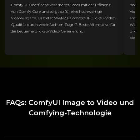
ComfyUI-Oberfläche verarbeitet Fotos mit der Effizienz
hochw
von Comfy Core und sorgt so für eine hochwertige
Video
Videoausgabe. Es bietet WAN2.1-ComfortUI-Bild-zu-Video-
endgü
Qualität durch vereinfachten Zugriff. Beste Alternative für
Wanv
die bequeme Bild-zu-Video-Generierung.
Bild-
Video
FAQs: ComfyUI Image to Video und
Comfying-Technologie