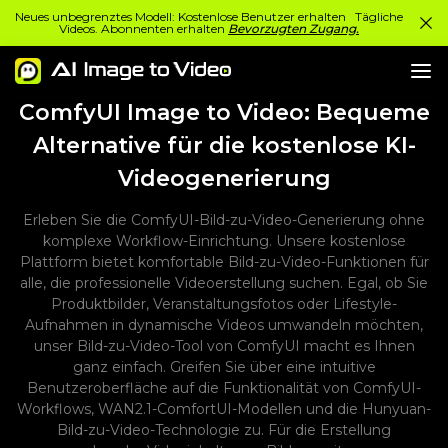
Neues unbegrenztes Modell: Kostenlose Benutzer erhalten Tägliche
Videos. Abonnenten erhalten
Bevorzugten Zugang.
ComfyUI Image to Video: Bequeme
Alternative für die kostenlose KI-
Videogenerierung
Erleben Sie die ComfyUI-Bild-zu-Video-Generierung ohne
komplexe Workflow-Einrichtung. Unsere kostenlose
Plattform bietet komfortable Bild-zu-Video-Funktionen für
alle, die professionelle Videoerstellung suchen. Egal, ob Sie
Produktbilder, Veranstaltungsfotos oder Lifestyle-
Aufnahmen in dynamische Videos umwandeln möchten,
unser Bild-zu-Video-Tool von ComfyUI macht es Ihnen
ganz einfach. Greifen Sie über eine intuitive
Benutzeroberfläche auf die Funktionalität von ComfyUI-
Workflows, WAN2.1-ComfortUI-Modellen und die Hunyuan-
Bild-zu-Video-Technologie zu. Für die Erstellung