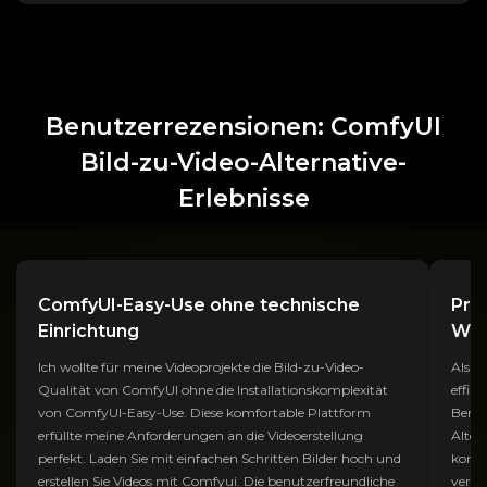
Benutzerrezensionen: ComfyUI
Bild-zu-Video-Alternative-
Erlebnisse
ComfyUI-Easy-Use ohne technische
Pro
Einrichtung
Wor
Ich wollte für meine Videoprojekte die Bild-zu-Video-
Als V
Qualität von ComfyUI ohne die Installationskomplexität
effiz
von ComfyUI-Easy-Use. Diese komfortable Plattform
Benut
erfüllte meine Anforderungen an die Videoerstellung
Altern
perfekt. Laden Sie mit einfachen Schritten Bilder hoch und
komfo
erstellen Sie Videos mit Comfyui. Die benutzerfreundliche
verar