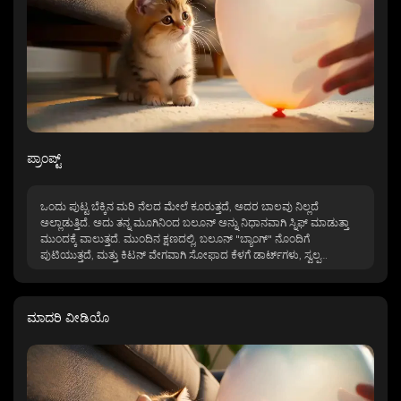
ಪ್ರಾಂಪ್ಟ್
ಒಂದು ಪುಟ್ಟ ಬೆಕ್ಕಿನ ಮರಿ ನೆಲದ ಮೇಲೆ ಕೂರುತ್ತದೆ, ಅದರ ಬಾಲವು ನಿಲ್ಲದೆ
ಅಲ್ಲಾಡುತ್ತಿದೆ. ಅದು ತನ್ನ ಮೂಗಿನಿಂದ ಬಲೂನ್ ಅನ್ನು ನಿಧಾನವಾಗಿ ಸ್ನಿಫ್ ಮಾಡುತ್ತಾ
ಮುಂದಕ್ಕೆ ವಾಲುತ್ತದೆ. ಮುಂದಿನ ಕ್ಷಣದಲ್ಲಿ, ಬಲೂನ್ "ಬ್ಯಾಂಗ್" ನೊಂದಿಗೆ
ಪುಟಿಯುತ್ತದೆ, ಮತ್ತು ಕಿಟನ್ ವೇಗವಾಗಿ ಸೋಫಾದ ಕೆಳಗೆ ಡಾರ್ಟ್‌ಗಳು, ಸ್ವಲ್ಪ
ಚೆಂಡಿನೊಳಗೆ ಸುರುಳಿಯಾಗುತ್ತದೆ, ಅದರ ಬಾಲದ ಅರ್ಧದಷ್ಟು ಮಾತ್ರ ಗೋಚರಿಸುತ್ತದೆ,
ಲಘುವಾಗಿ ನಡುಗುತ್ತದೆ.
ಮಾದರಿ ವೀಡಿಯೊ