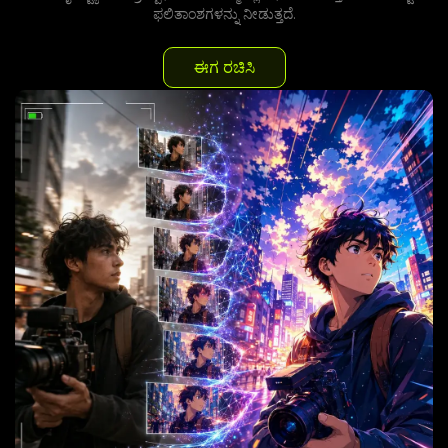
ಫಲಿತಾಂಶಗಳನ್ನು ನೀಡುತ್ತದೆ.
ಈಗ ರಚಿಸಿ