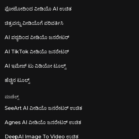
ವೇಳಾಪಟ್ಟಿ ಮತ್ತು HIPAA- ಕಂಪ್ಲೈಂಟ್ ಹೆಲ್ತ್‌ಕೇರ್
ಫೋಟೋದಿಂದ ವೀಡಿಯೊ AI ಉಚಿತ
ಸೆಟ್ಟಿಂಗ್‌ಗಳಿಗಾಗಿ EHR ಏಕೀಕರಣವನ್ನು
ಸ್ವಯಂಚಾಲಿತಗೊಳಿಸುತ್ತದೆ. ಲೂನಾ AI ವಾಯ್ಸ್ (ರಾಸೆನ್ AI)
— ಎಕ್ಸ್‌ಪ್ರೆಸಿವ್ ವಾಯ್ಸ್ ಮಾಡೆಲ್ ಫ್ರಾಂಟಿಯರ್ ವಾಯ್ಸ್
ಚಿತ್ರವನ್ನು ವೀಡಿಯೊಗೆ ಪರಿವರ್ತಿಸಿ
ಮಾಡೆಲ್ ಮಾತು, ಧ್ವನಿ ಮತ್ತು ಸಂಗೀತವನ್ನು ಮಿಶ್ರಣ
ಮಾಡುತ್ತದೆ. rasen.ai ನಲ್ಲಿ API ಪ್ರವೇಶ. ಲೂನಾ AI —
AI ಪಠ್ಯದಿಂದ ವೀಡಿಯೊ ಜನರೇಟರ್
ಓಪನ್-ಸೋರ್ಸ್ ಡೆಸ್ಕ್‌ಟಾಪ್ ಅಪ್ಲಿಕೇಶನ್ ಓಪನ್-ಸೋರ್ಸ್
ಕ್ಲೌಡ್
AI TikTok ವೀಡಿಯೊ ಜನರೇಟರ್
AI ಇಮೇಜ್ ಟು ವಿಡಿಯೋ ಟೂಲ್ಸ್
ಹೆಚ್ಚಿನ ಟೂಲ್ಸ್
ಮಾಡೆಲ್ಸ್
SeeArt AI ವೀಡಿಯೊ ಜನರೇಟರ್ ಉಚಿತ
Agnes AI ವೀಡಿಯೊ ಜನರೇಟರ್ ಉಚಿತ
DeepAI Image To Video ಉಚಿತ