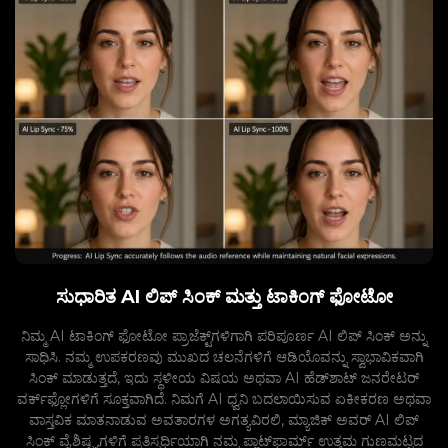
ಸುಧಾರಿತ AI ಲಿಪ್ ಸಿಂಕ್ ಮತ್ತು ಟಾಕಿಂಗ್ ಫೋಟೋ
ನಿಮ್ಮ AI ಟಾಕಿಂಗ್ ಫೋಟೋ ಪ್ರಾಜೆಕ್ಟ್‌ಗಳಿಗಾಗಿ ಪರಿಪೂರ್ಣ AI ಲಿಪ್ ಸಿಂಕ್ ಅನ್ನು
ಸಾಧಿಸಿ. ನಮ್ಮ ಉಪಕರಣವು ಮುಖದ ಚಲನೆಗಳಿಗೆ ಆಡಿಯೊವನ್ನು ಸ್ವಾಭಾವಿಕವಾಗಿ
ಸಿಂಕ್ ಮಾಡುತ್ತದೆ, ಇದು ಸ್ಥಳೀಯ ವಿಷಯ ಅಥವಾ AI ಹೆಡ್‌ಶಾಟ್ ಜನರೇಟರ್
ವರ್ಕ್‌ಫ್ಲೋಗಳಿಗೆ ಸೂಕ್ತವಾಗಿದೆ. ನಿಮಗೆ AI ಧ್ವನಿ ಬದಲಾಯಿಸುವ ಏಕೀಕರಣ ಅಥವಾ
ವಾಸ್ತವಿಕ ಮಾತನಾಡುವ ಅವತಾರಗಳ ಅಗತ್ಯವಿರಲಿ, ಮ್ಯಾಜಿಕ್ ಅವರ್ AI ಲಿಪ್
ಸಿಂಕ್ ವೈಶಿಷ್ಟ್ಯಗಳಿಗೆ ಪ್ರತಿಸ್ಪರ್ಧಿಯಾಗಿ ನಮ್ಮ ಪ್ಲಾಟ್‌ಫಾರ್ಮ್ ಉತ್ತಮ ಗುಣಮಟ್ಟದ