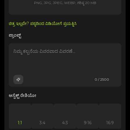
PNG, JPG, JPEG, WEBP, ಗರಿಷ್ಠ 20 MB
ಚಿತ್ರ ಇಲ್ಲವೇ? ಪಠ್ಯದಿಂದ ವಿಡಿಯೋಗೆ ಪ್ರಯತ್ನಿಸಿ
ಪ್ರಾಂಪ್ಟ್
0 / 2500
ಆಸ್ಪೆಕ್ಟ್ ರೇಶಿಯೋ
1:1
3:4
4:3
9:16
16:9