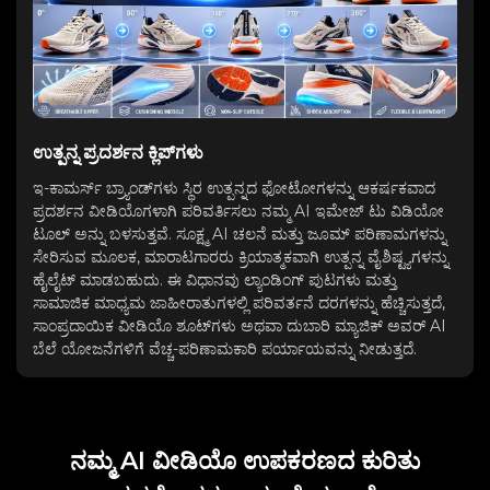
ಉತ್ಪನ್ನ ಪ್ರದರ್ಶನ ಕ್ಲಿಪ್‌ಗಳು
ಇ-ಕಾಮರ್ಸ್ ಬ್ರ್ಯಾಂಡ್‌ಗಳು ಸ್ಥಿರ ಉತ್ಪನ್ನದ ಫೋಟೋಗಳನ್ನು ಆಕರ್ಷಕವಾದ
ಪ್ರದರ್ಶನ ವೀಡಿಯೊಗಳಾಗಿ ಪರಿವರ್ತಿಸಲು ನಮ್ಮ AI ಇಮೇಜ್ ಟು ವಿಡಿಯೋ
ಟೂಲ್ ಅನ್ನು ಬಳಸುತ್ತವೆ. ಸೂಕ್ಷ್ಮ AI ಚಲನೆ ಮತ್ತು ಜೂಮ್ ಪರಿಣಾಮಗಳನ್ನು
ಸೇರಿಸುವ ಮೂಲಕ, ಮಾರಾಟಗಾರರು ಕ್ರಿಯಾತ್ಮಕವಾಗಿ ಉತ್ಪನ್ನ ವೈಶಿಷ್ಟ್ಯಗಳನ್ನು
ಹೈಲೈಟ್ ಮಾಡಬಹುದು. ಈ ವಿಧಾನವು ಲ್ಯಾಂಡಿಂಗ್ ಪುಟಗಳು ಮತ್ತು
ಸಾಮಾಜಿಕ ಮಾಧ್ಯಮ ಜಾಹೀರಾತುಗಳಲ್ಲಿ ಪರಿವರ್ತನೆ ದರಗಳನ್ನು ಹೆಚ್ಚಿಸುತ್ತದೆ,
ಸಾಂಪ್ರದಾಯಿಕ ವೀಡಿಯೊ ಶೂಟ್‌ಗಳು ಅಥವಾ ದುಬಾರಿ ಮ್ಯಾಜಿಕ್ ಅವರ್ AI
ಬೆಲೆ ಯೋಜನೆಗಳಿಗೆ ವೆಚ್ಚ-ಪರಿಣಾಮಕಾರಿ ಪರ್ಯಾಯವನ್ನು ನೀಡುತ್ತದೆ.
ನಮ್ಮ AI ವೀಡಿಯೊ ಉಪಕರಣದ ಕುರಿತು