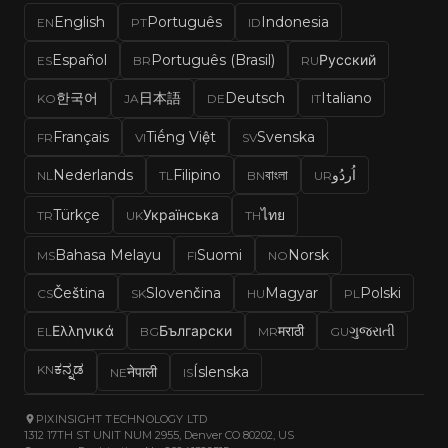
English
Português
Indonesia
EN
PT
ID
Español
Português (Brasil)
Русский
ES
BR
RU
한국어
日本語
Deutsch
Italiano
KO
JA
DE
IT
Français
Tiếng Việt
Svenska
FR
VI
SV
Nederlands
Filipino
বাংলা
اُردُو
NL
TL
BN
UR
Türkçe
Українська
ไทย
TR
UK
TH
Bahasa Melayu
Suomi
Norsk
MS
FI
NO
Čeština
Slovenčina
Magyar
Polski
CS
SK
HU
PL
Ελληνικά
Български
मराठी
ગુજરાતી
EL
BG
MR
GU
ಕನ್ನಡ
KN
नेपाली
Íslenska
NE
IS
PIXINSIGHT TECHNOLOGY LTD
1312 17TH ST UNIT NUM 2955, Denver CO 80202, US