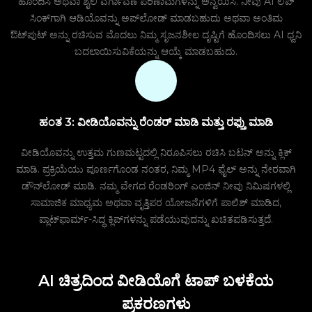
ಹೊಂದಿಸಿ ಅಥವಾ ಶೈಲಿ ವರ್ಗಾವಣೆ ಪರಿಣಾಮಗಳನ್ನು ಅನ್ವಯಿಸಿ. ನೀವು AI ಲಿಪ್
ಸಿಂಕ್‌ಗಾಗಿ ಆಡಿಯೊವನ್ನು ಅಪ್‌ಲೋಡ್ ಮಾಡಬಹುದು ಅಥವಾ ಅಂತಿಮ
ಔಟ್‌ಪುಟ್ ಅನ್ನು ರಚಿಸುವ ಮೊದಲು ನಿಮ್ಮ ಸೃಜನಶೀಲ ದೃಷ್ಟಿಗೆ ಹೊಂದಿಸಲು AI ಧ್ವನಿ
ಬದಲಾಯಿಸುವಿಕೆಯನ್ನು ಆಯ್ಕೆ ಮಾಡಬಹುದು.
ಹಂತ 3: ವೀಡಿಯೊವನ್ನು ರೆಂಡರ್ ಮಾಡಿ ಮತ್ತು ರಫ್ತು ಮಾಡಿ
ವೀಡಿಯೊವನ್ನು ಉತ್ತಮ ಗುಣಮಟ್ಟದಲ್ಲಿ ನಿರೂಪಿಸಲು ರಚಿಸಿ ಬಟನ್ ಅನ್ನು ಕ್ಲಿಕ್
ಮಾಡಿ. ಪ್ರಕ್ರಿಯೆಯು ಪೂರ್ಣಗೊಂಡ ನಂತರ, ನಿಮ್ಮ MP4 ಫೈಲ್ ಅನ್ನು ನೇರವಾಗಿ
ಡೌನ್‌ಲೋಡ್ ಮಾಡಿ. ನಮ್ಮ ವೇಗದ ರೆಂಡರಿಂಗ್ ಎಂಜಿನ್ ನೀವು ನಿಮಿಷಗಳಲ್ಲಿ
ಸಾಮಾಜಿಕ ಮಾಧ್ಯಮ ಅಥವಾ ವೃತ್ತಿಪರ ಯೋಜನೆಗಳಿಗೆ ಪಾಲಿಶ್ ಮಾಡಿದ,
ಪ್ಲಾಟ್‌ಫಾರ್ಮ್-ಸಿದ್ಧ ಕ್ಲಿಪ್‌ಗಳನ್ನು ಪಡೆಯುವುದನ್ನು ಖಚಿತಪಡಿಸುತ್ತದೆ.
AI ಚಿತ್ರದಿಂದ ವೀಡಿಯೊಗೆ ಟಾಪ್ ಬಳಕೆಯ
ಪ್ರಕರಣಗಳು