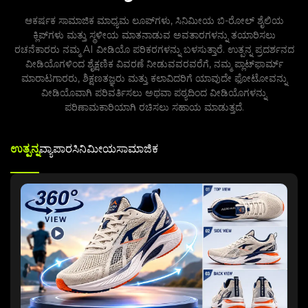
ಆಕರ್ಷಕ ಸಾಮಾಜಿಕ ಮಾಧ್ಯಮ ಲೂಪ್‌ಗಳು, ಸಿನಿಮೀಯ ಬಿ-ರೋಲ್ ಶೈಲಿಯ
ಕ್ಲಿಪ್‌ಗಳು ಮತ್ತು ಸ್ಥಳೀಯ ಮಾತನಾಡುವ ಅವತಾರಗಳನ್ನು ತಯಾರಿಸಲು
ರಚನೆಕಾರರು ನಮ್ಮ AI ವೀಡಿಯೊ ಪರಿಕರಗಳನ್ನು ಬಳಸುತ್ತಾರೆ. ಉತ್ಪನ್ನ ಪ್ರದರ್ಶನದ
ವೀಡಿಯೊಗಳಿಂದ ಶೈಕ್ಷಣಿಕ ವಿವರಣೆ ನೀಡುವವರವರೆಗೆ, ನಮ್ಮ ಪ್ಲಾಟ್‌ಫಾರ್ಮ್
ಮಾರಾಟಗಾರರು, ಶಿಕ್ಷಣತಜ್ಞರು ಮತ್ತು ಕಲಾವಿದರಿಗೆ ಯಾವುದೇ ಫೋಟೋವನ್ನು
ವೀಡಿಯೊವಾಗಿ ಪರಿವರ್ತಿಸಲು ಅಥವಾ ಪಠ್ಯದಿಂದ ವೀಡಿಯೊಗಳನ್ನು
ಪರಿಣಾಮಕಾರಿಯಾಗಿ ರಚಿಸಲು ಸಹಾಯ ಮಾಡುತ್ತದೆ.
ಉತ್ಪನ್ನ
ವ್ಯಾಪಾರ
ಸಿನಿಮೀಯ
ಸಾಮಾಜಿಕ