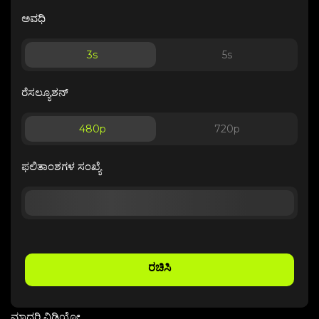
ಅವಧಿ
3
s
5
s
ರೆಸಲ್ಯೂಶನ್
480p
720p
ಫಲಿತಾಂಶಗಳ ಸಂಖ್ಯೆ
ರಚಿಸಿ
ಮಾದರಿ ವಿಡಿಯೋ