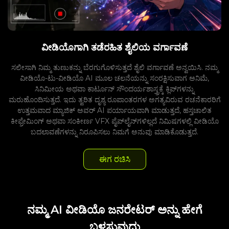
ವೀಡಿಯೊಗಾಗಿ ತಡೆರಹಿತ ಶೈಲಿಯ ವರ್ಗಾವಣೆ
ಸಲೀಸಾಗಿ ನಿಮ್ಮ ತುಣುಕನ್ನು ಬೆರಗುಗೊಳಿಸುತ್ತದೆ ಶೈಲಿ ವರ್ಗಾವಣೆ ಅನ್ವಯಿಸಿ. ನಮ್ಮ
ವೀಡಿಯೊ-ಟು-ವೀಡಿಯೊ AI ಮೂಲ ಚಲನೆಯನ್ನು ಸಂರಕ್ಷಿಸುವಾಗ ಅನಿಮೆ,
ಸಿನಿಮೀಯ ಅಥವಾ ಕಾರ್ಟೂನ್ ಸೌಂದರ್ಯಶಾಸ್ತ್ರಕ್ಕೆ ಕ್ಲಿಪ್‌ಗಳನ್ನು
ಮರುಹೊಂದಿಸುತ್ತದೆ. ಇದು ತ್ವರಿತ ದೃಶ್ಯ ರೂಪಾಂತರಗಳ ಅಗತ್ಯವಿರುವ ರಚನೆಕಾರರಿಗೆ
ಉತ್ತಮವಾದ ಮ್ಯಾಜಿಕ್ ಅವರ್ AI ಪರ್ಯಾಯವಾಗಿ ಮಾಡುತ್ತದೆ, ಹಸ್ತಚಾಲಿತ
ಕೀಫ್ರೇಮಿಂಗ್ ಅಥವಾ ಸಂಕೀರ್ಣ VFX ಪೈಪ್‌ಲೈನ್‌ಗಳಿಲ್ಲದೆ ನಿಮಿಷಗಳಲ್ಲಿ ವೀಡಿಯೊ
ಬದಲಾವಣೆಗಳನ್ನು ನಿರೂಪಿಸಲು ನಿಮಗೆ ಅನುವು ಮಾಡಿಕೊಡುತ್ತದೆ.
ಈಗ ರಚಿಸಿ
ನಮ್ಮ AI ವೀಡಿಯೊ ಜನರೇಟರ್ ಅನ್ನು ಹೇಗೆ
ಬಳಸುವುದು