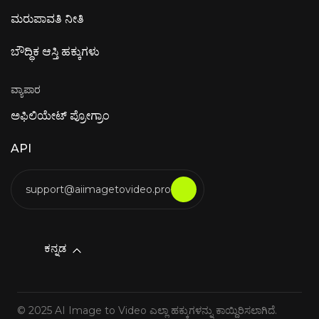
ಮರುಪಾವತಿ ನೀತಿ
ಬೌದ್ಧಿಕ ಆಸ್ತಿ ಹಕ್ಕುಗಳು
ವ್ಯಾಪಾರ
ಅಫಿಲಿಯೇಟ್ ಪ್ರೋಗ್ರಾಂ
API
support@aiimagetovideo.pro
ಕನ್ನಡ
© 2025 AI Image to Video ಎಲ್ಲಾ ಹಕ್ಕುಗಳನ್ನು ಕಾಯ್ದಿರಿಸಲಾಗಿದೆ.