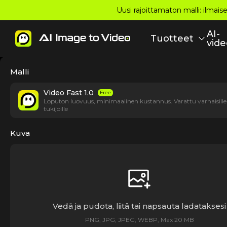
Uusi rajoittamaton malli: ilmais
AI-
Tuotteet
vide
Malli
Video Fast 1.0
Free
Loputon luovuus, minimaalinen kustannus. Varattu varhaisille
tukijoille
Kuva
Vedä ja pudota, liitä tai napsauta ladataksesi
PNG, JPG, JPEG, WEBP, Max 20 MB