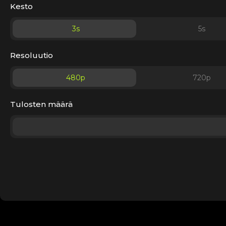
Kesto
3
s
5
s
Resoluutio
480p
720p
Tulosten määrä