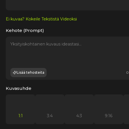
Ei kuvaa? Kokeile Tekstistä Videoksi
Kehote (Prompt)
Lisää tehosteita
0
Kuvasuhde
1:1
3:4
4:3
9:16