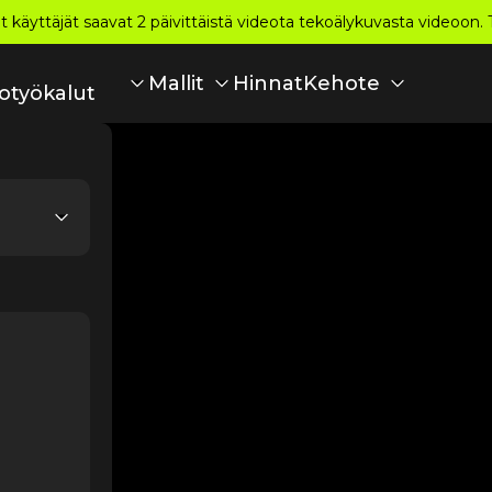
et käyttäjät saavat 2 päivittäistä videota tekoälykuvasta videoon. 
Hinnat
Mallit
Kehote
otyökalut