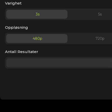
Varighet
3
s
5
s
Oppløsning
480p
720p
Antall Resultater