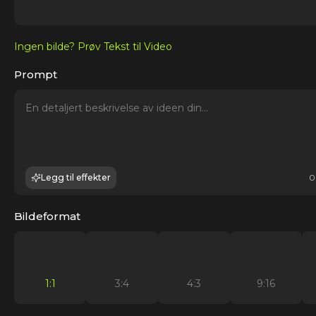
Ingen bilde? Prøv Tekst til Video
Prompt
Legg til effekter
0
Bildeformat
1:1
3:4
4:3
9:16