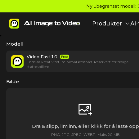
Ny ubegrenset modell: Gr
Produkter
AI
Modell
Video Fast 1.0
Free
Endeløs kreativitet, minimal kostnad. Reservert for tidlige
støttespillere
Bilde
Dra & slipp, lim inn, eller klikk for å laste opp
PNG, JPG, JPEG, WEBP, Maks 20 MB