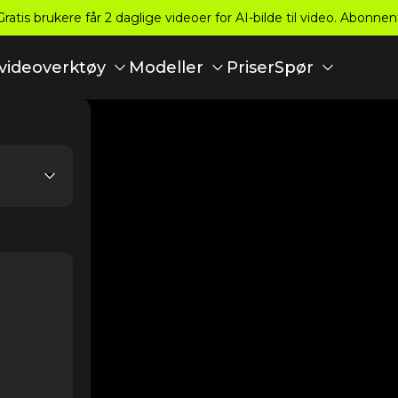
atis brukere får 2 daglige videoer for AI-bilde til video. Abonnen
Priser
-videoverktøy
Modeller
Spør