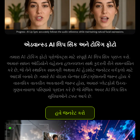
એડવાન્સ્ડ AI લિપ સિંક અને ટોકિંગ ફોટો
તમારા AI ટોકિંગ ફોટો પ્રોજેક્ટ્સ માટે સંપૂર્ણ AI લિપ સિંક પ્રાપ્ત કરો.
અમારું સાધન ઑડિયોને ચહેરાના હલનચલન સાથે કુદરતી રીતે સમન્વયિત
કરે છે, જે તેને સ્થાનિક સામગ્રી અથવા AI હેડશોટ જનરેટર વર્કફ્લો માટે
આદર્શ બનાવે છે. તમારે AI વૉઇસ ચેન્જર ઇન્ટિગ્રેશનની જરૂર હોય કે
વાસ્તવિક વાતચીત અવતારની જરૂર હોય, અમારું પ્લેટફોર્મ ઉચ્ચ-
ગુણવત્તાવાળા પરિણામો પ્રદાન કરે છે જે મેજિક અવર AI લિપ સિંક
સુવિધાઓને ટક્કર આપે છે.
હવે જનરેટ કરો