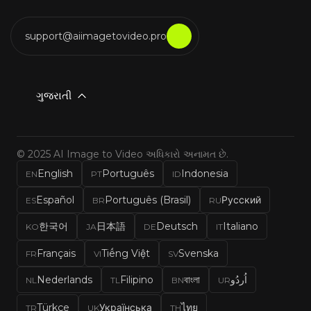
support@aiimagetovideo.pro
ગુજરાતી
© 2025 AI Image to Video અધિકારો અનામત છે.
English
Português
Indonesia
EN
PT
ID
Español
Português (Brasil)
Русский
ES
BR
RU
한국어
日本語
Deutsch
Italiano
KO
JA
DE
IT
Français
Tiếng Việt
Svenska
FR
VI
SV
Nederlands
Filipino
বাংলা
اُردُو
NL
TL
BN
UR
Türkçe
Українська
ไทย
TR
UK
TH