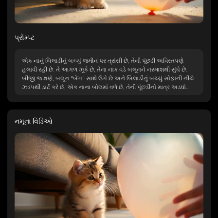
પ્રોમ્પ્ટ
એક નાનું બિલાડીનું બચ્ચું જમીન પર ત્રાંસી છે, તેની પૂંછડી અવિરતપણે
હલાવી રહી છે. તે આગળ ઝૂકે છે, તેના નાક વડે બલૂનને નરમાશથી સુંઘે છે.
બીજી જ ક્ષણે, બલૂન "બેંગ" સાથે ઉગે છે અને બિલાડીનું બચ્ચું સોફાની નીચે
ઝડપથી ડાર્ટ કરે છે, એક નાના બોલમાં વળે છે, તેની પૂંછડીનો માત્ર અડધો
ભાગ જ દેખાય છે, હળવાશથી ધ્રૂજતું હોય છે.
નમૂના વિડિઓ