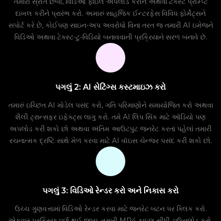
તમારી સ્રોત છબી, વિડિઓ ફાઇલ અપલોડ કરીને અથવા ટેક્સ્ટ પ્રોમ્પ્ટ
દાખલ કરીને પ્રારંભ કરો. અમારું સાહજિક ઈન્ટરફેસ વિવિધ ફોર્મેટ્સને
સપોર્ટ કરે છે, કોઈપણ સાઇન-અપ અવરોધો વિના તરત જ તમારી AI ઇમેજને
વિડિઓ અથવા ટેક્સ્ટ-ટુ-વિડિયો બનાવવાની પ્રક્રિયાને સરળ બનાવે છે.
પગલું 2: AI સેટિંગ્સ કસ્ટમાઇઝ કરો
તમારું ઇચ્છિત AI મોડેલ પસંદ કરો, ગતિ પરિમાણોને સમાયોજિત કરો અથવા
શૈલી ટ્રાન્સફર ઇફેક્ટ્સ લાગુ કરો. તમે AI લિપ સિંક માટે ઑડિયો પણ
અપલોડ કરી શકો છો અથવા અંતિમ આઉટપુટ જનરેટ કરતાં પહેલાં તમારી
રચનાત્મક દ્રષ્ટિ સાથે મેળ કરવા માટે AI વૉઇસ ચેન્જર પસંદ કરી શકો છો.
પગલું 3: વિડિઓ રેન્ડર કરો અને નિકાસ કરો
ઉચ્ચ ગુણવત્તામાં વિડિઓ રેન્ડર કરવા માટે જનરેટ બટન પર ક્લિક કરો.
એકવાર પ્રક્રિયા પૂર્ણ થઈ જાય, તમારી MP4 ફાઇલ સીધી ડાઉનલોડ કરો.