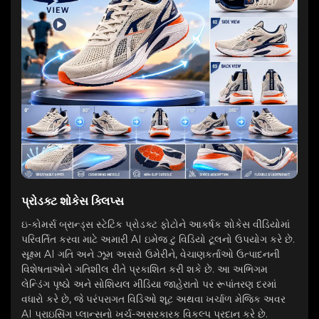
પ્રોડક્ટ શોકેસ ક્લિપ્સ
ઇ-કોમર્સ બ્રાન્ડ્સ સ્ટેટિક પ્રોડક્ટ ફોટોને આકર્ષક શોકેસ વીડિયોમાં
પરિવર્તિત કરવા માટે અમારી AI ઇમેજ ટુ વિડિયો ટૂલનો ઉપયોગ કરે છે.
સૂક્ષ્મ AI ગતિ અને ઝૂમ અસરો ઉમેરીને, વેચાણકર્તાઓ ઉત્પાદનની
વિશેષતાઓને ગતિશીલ રીતે પ્રકાશિત કરી શકે છે. આ અભિગમ
લેન્ડિંગ પૃષ્ઠો અને સોશિયલ મીડિયા જાહેરાતો પર રૂપાંતરણ દરમાં
વધારો કરે છે, જે પરંપરાગત વિડિઓ શૂટ અથવા ખર્ચાળ મેજિક અવર
AI પ્રાઇસિંગ પ્લાન્સનો ખર્ચ-અસરકારક વિકલ્પ પ્રદાન કરે છે.