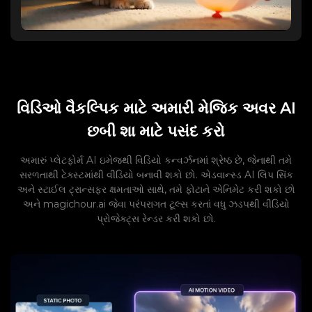
વિડિઓ વૈકલ્પિક માટે અમારી મેજિક અવર AI
છબી શા માટે પસંદ કરો
અમારું પ્લેટફોર્મ AI ઇમેજથી વિડિયો કન્વર્ઝનમાં શ્રેષ્ઠ છે, જેનાથી તમે
સરળતાથી ટેક્સ્ટમાંથી વીડિયો બનાવી શકો છો. એડવાન્સ્ડ AI લિપ સિંક
અને સ્ટાઈલ ટ્રાન્સફર ક્ષમતાઓ સાથે, તમે ફોટાને એનિમેટ કરી શકો છો
અને magichour.ai જેવા પરંપરાગત ટૂલ્સ કરતાં વધુ ઝડપથી વીડિયો
પ્રોજેક્ટ્સ રેન્ડર કરી શકો છો.