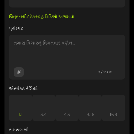
ચિત્ર નથી? ટેક્સ્ટ ટુ વિડિઓ અજમાવો
પ્રોમ્પટ
0 / 2500
એસ્પેક્ટ રેશિયો
1:1
3:4
4:3
9:16
16:9
સમયગાળો