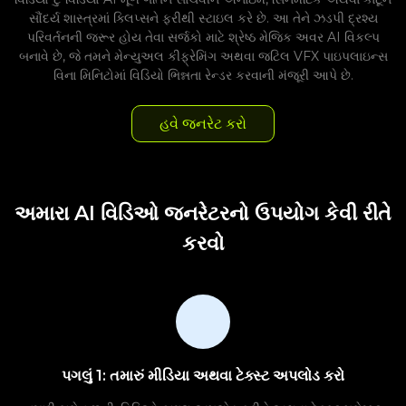
સૌંદર્ય શાસ્ત્રમાં ક્લિપ્સને ફરીથી સ્ટાઇલ કરે છે. આ તેને ઝડપી દ્રશ્ય
પરિવર્તનની જરૂર હોય તેવા સર્જકો માટે શ્રેષ્ઠ મેજિક અવર AI વિકલ્પ
બનાવે છે, જે તમને મેન્યુઅલ કીફ્રેમિંગ અથવા જટિલ VFX પાઇપલાઇન્સ
વિના મિનિટોમાં વિડિયો ભિન્નતા રેન્ડર કરવાની મંજૂરી આપે છે.
હવે જનરેટ કરો
અમારા AI વિડિઓ જનરેટરનો ઉપયોગ કેવી રીતે
કરવો
પગલું 1: તમારું મીડિયા અથવા ટેક્સ્ટ અપલોડ કરો