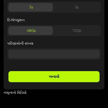
3
s
5
s
રિઝોલ્યુશન
480p
720p
પરિણામોની સંખ્યા
બનાવો
નમૂનાનો વિડિયો