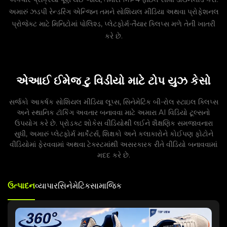
અમારું ઝડપી રેન્ડરિંગ એન્જિન તમને સોશિયલ મીડિયા અથવા પ્રોફેશનલ
પ્રોજેક્ટ માટે મિનિટોમાં પોલિશ્ડ, પ્લેટફોર્મ-તૈયાર ક્લિપ્સ મળે તેની ખાતરી
કરે છે.
એઆઈ ઈમેજ ટુ વિડીયો માટે ટોપ યુઝ કેસો
સર્જકો આકર્ષક સોશિયલ મીડિયા લૂપ્સ, સિનેમેટિક બી-રોલ સ્ટાઇલ ક્લિપ્સ
અને સ્થાનિક ટૉકિંગ અવતાર બનાવવા માટે અમારા AI વિડિયો ટૂલ્સનો
ઉપયોગ કરે છે. પ્રોડક્ટ શોકેસ વીડિયોથી લઈને શૈક્ષણિક સમજાવનારા
સુધી, અમારું પ્લેટફોર્મ માર્કેટર્સ, શિક્ષકો અને કલાકારોને કોઈપણ ફોટોને
વીડિયોમાં ફેરવવામાં અથવા ટેક્સ્ટમાંથી અસરકારક રીતે વીડિયો બનાવવામાં
મદદ કરે છે.
ઉત્પાદન
વ્યાપાર
સિનેમેટિક
સામાજિક