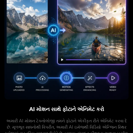
AI મોશન સાથે ફોટાને એનિમેટ કરો
અમારી AI મોશન ટેક્નોલોજી તમને ફોટાને એકીકૃત રીતે એનિમેટ કરવા દે
છે. મૂળભૂત સાધનોથી વિપરીત, અમારી AI ઇમેજથી વિડિયો એન્જિન સ્થિર