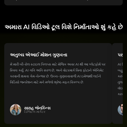
અમારા AI વિડિઓ ટૂલ વિશે નિર્માતાઓ શું કહે છે
અતુલ્ય એઆઈ મોશન ગુણવત્તા
પરફે
મેં મારી બી-રોલ સ્ટાઇલ ક્લિપ્સ માટે મેજિક અવર AI થી આ પ્લેટફોર્મ પર
AI લિપ
સ્વિચ કર્યું. AI ગતિ અતિ સરળ છે, અને વોટરમાર્ક વિના ફોટાને એનિમેટ
બહુવિધ
કરવાની ક્ષમતા ગેમ-ચેન્જર છે. ઉચ્ચ-ગુણવત્તાવાળી AI ઇમેજથી લઈને
કરું છ
વિડિયો જનરેશન માટે મને મળેલો શ્રેષ્ઠ મફત વિકલ્પ છે.
તુલનામ
વૉઇસ 
કરવામા
સારાહ જેનકિન્સ
ડિજિટલ માર્કેટર