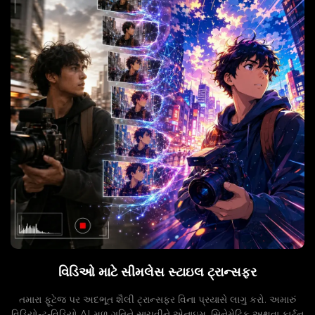
વિડિઓ માટે સીમલેસ સ્ટાઇલ ટ્રાન્સફર
તમારા ફૂટેજ પર અદભૂત શૈલી ટ્રાન્સફર વિના પ્રયાસે લાગુ કરો. અમારું
વિડિયો-ટુ-વિડિયો AI મૂળ ગતિને સાચવીને એનાઇમ, સિનેમેટિક અથવા કાર્ટૂન