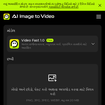
નવું અમર્યાદિત મોડલ: મફત વપરાશકર્તાઓ AI ઇમેજ ટુ વિડિયો માટે 2 દૈનિક વિડિયો
મેળવે છે. સબ્સ્ક્રાઇબર્સને
પ્રાયોરિટી એક્સેસ મળે છે.
મોડેલ
Video Fast 1.0
Free
અનંત સર્જનાત્મકતા, ન્યૂનતમ ખર્ચ. પ્રારંભિક સમર્થકો માટે
આરક્ષિત
છબી
ખેંચો અને છોડો, પેસ્ટ કરો અથવા અપલોડ કરવા માટે ક્લિક
કરો
PNG, JPG, JPEG, WEBP, મહત્તમ 20 MB