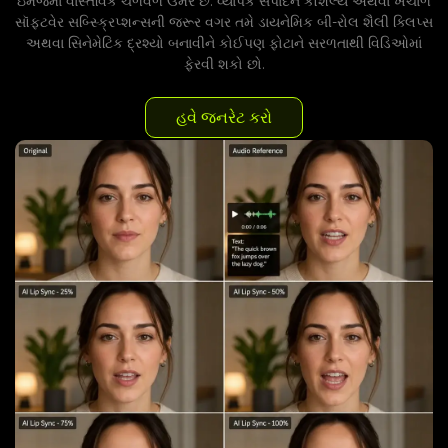
ઇમેજમાં વાસ્તવિક ચળવળ ઉમેરે છે. વ્યાપક સંપાદન કૌશલ્ય અથવા ખર્ચાળ
સૉફ્ટવેર સબ્સ્ક્રિપ્શન્સની જરૂર વગર તમે ડાયનેમિક બી-રોલ શૈલી ક્લિપ્સ
અથવા સિનેમેટિક દ્રશ્યો બનાવીને કોઈપણ ફોટાને સરળતાથી વિડિઓમાં
ફેરવી શકો છો.
હવે જનરેટ કરો