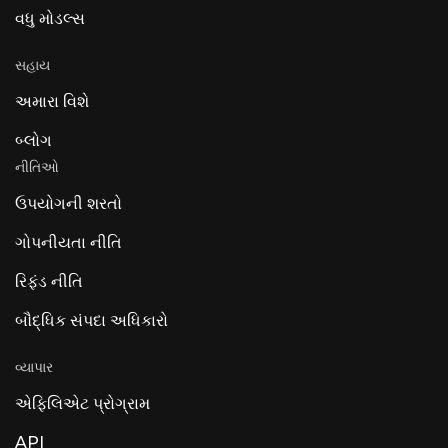
વધુ મોડલ્સ
સહાય
અમારા વિશે
બ્લોગ
નીતિઓ
ઉપયોગની શરતો
ગોપનીયતા નીતિ
રિફંડ નીતિ
બૌદ્ધિક સંપદા અધિકારો
વ્યાપાર
એફિલિએટ પ્રોગ્રામ
API