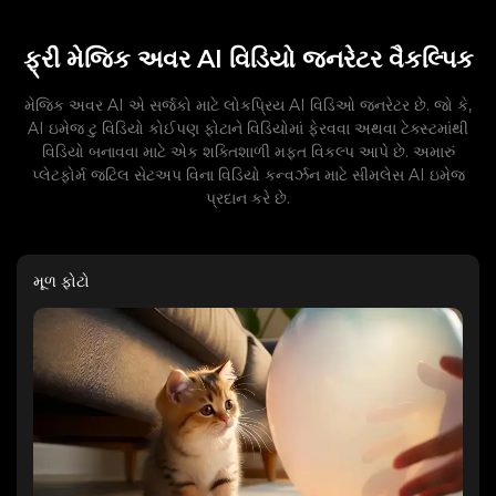
ફ્રી મેજિક અવર AI વિડિયો જનરેટર વૈકલ્પિક
મેજિક અવર AI એ સર્જકો માટે લોકપ્રિય AI વિડિઓ જનરેટર છે. જો કે,
AI ઇમેજ ટુ વિડિયો કોઈપણ ફોટાને વિડિયોમાં ફેરવવા અથવા ટેક્સ્ટમાંથી
વિડિયો બનાવવા માટે એક શક્તિશાળી મફત વિકલ્પ આપે છે. અમારું
પ્લેટફોર્મ જટિલ સેટઅપ વિના વિડિયો કન્વર્ઝન માટે સીમલેસ AI ઇમેજ
પ્રદાન કરે છે.
મૂળ ફોટો