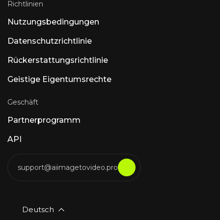
Richtlinien
automatisiert. Luna AI Voice (Rasen AI) —
Ausdrucksstarkes Sprachmodell Ein
Nutzungsbedingungen
zukunftsweisendes Sprachmodell, das
Sprache, Klang und Musik miteinander
Datenschutzrichtlinie
verbindet. API-Zugriff unter rasen.ai. Luna AI
– Open-Source-Desktop-Anwendung Open-
Rückerstattungsrichtlinie
Source-Claude
Geistige Eigentumsrechte
Geschäft
Partnerprogramm
API
support@aiimagetovideo.pro
Deutsch