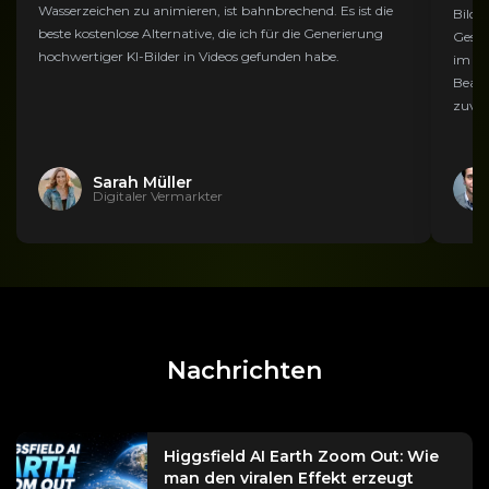
Wasserzeichen zu animieren, ist bahnbrechend. Es ist die
Bildu
beste kostenlose Alternative, die ich für die Generierung
Gesic
hochwertiger KI-Bilder in Videos gefunden habe.
im Ve
Bearb
zuver
Sarah Müller
Digitaler Vermarkter
Nachrichten
Higgsfield AI Earth Zoom Out: Wie
man den viralen Effekt erzeugt