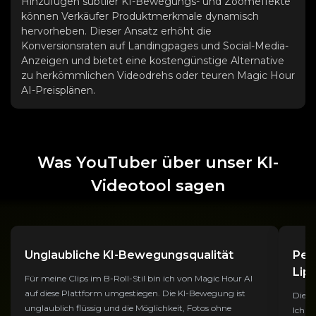
Hinzufügen subtiler KI-Bewegungs- und Zoomeffekte
können Verkäufer Produktmerkmale dynamisch
hervorheben. Dieser Ansatz erhöht die
Konversionsraten auf Landingpages und Social-Media-
Anzeigen und bietet eine kostengünstige Alternative
zu herkömmlichen Videodrehs oder teuren Magic Hour
AI-Preisplänen.
Was YouTuber über unser KI-
Videotool sagen
Unglaubliche KI-Bewegungsqualität
Per
Lip
Für meine Clips im B-Roll-Stil bin ich von Magic Hour AI
auf diese Plattform umgestiegen. Die KI-Bewegung ist
Die K
unglaublich flüssig und die Möglichkeit, Fotos ohne
Ich v