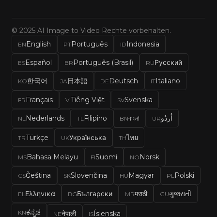
© 2025 AI Image to Video Rechte vorbehalten.
English
Português
Indonesia
EN
PT
ID
Español
Português (Brasil)
Русский
ES
BR
RU
한국어
日本語
Deutsch
Italiano
KO
JA
DE
IT
Français
Tiếng Việt
Svenska
FR
VI
SV
Nederlands
Filipino
বাংলা
اُردُو
NL
TL
BN
UR
Türkçe
Українська
ไทย
TR
UK
TH
Bahasa Melayu
Suomi
Norsk
MS
FI
NO
Čeština
Slovenčina
Magyar
Polski
CS
SK
HU
PL
Ελληνικά
Български
मराठी
ગુજરાતી
EL
BG
MR
GU
ಕನ್ನಡ
KN
नेपाली
Íslenska
NE
IS