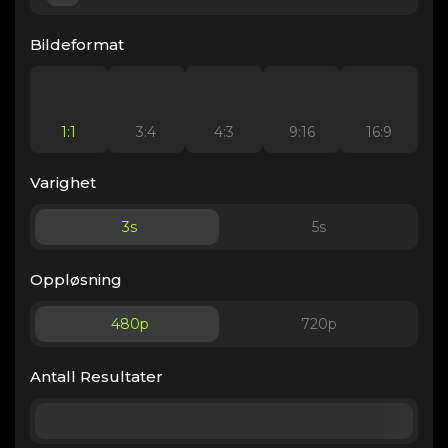
Bildeformat
1:1
3:4
4:3
9:16
16:9
Varighet
3
s
5
s
Oppløsning
480p
720p
Antall Resultater