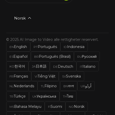
Norsk
© 2025 AI Image to Video alle rettigheter reservert.
English
Português
Indonesia
EN
PT
ID
Español
Português (Brasil)
Русский
ES
BR
RU
한국어
日本語
Deutsch
Italiano
KO
JA
DE
IT
Français
Tiếng Việt
Svenska
FR
VI
SV
Nederlands
Filipino
বাংলা
اُردُو
NL
TL
BN
UR
Türkçe
Українська
ไทย
TR
UK
TH
Bahasa Melayu
Suomi
Norsk
MS
FI
NO