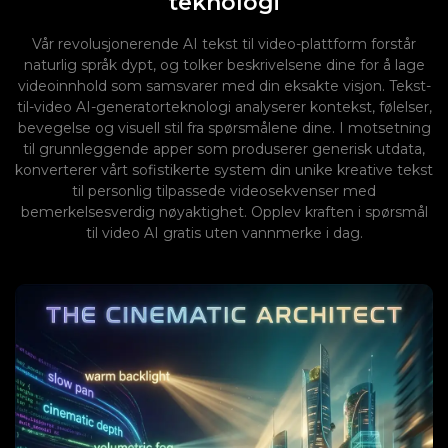
teknologi
Vår revolusjonerende AI tekst til video-plattform forstår
naturlig språk dypt, og tolker beskrivelsene dine for å lage
videoinnhold som samsvarer med din eksakte visjon. Tekst-
til-video AI-generatorteknologi analyserer kontekst, følelser,
bevegelse og visuell stil fra spørsmålene dine. I motsetning
til grunnleggende apper som produserer generisk utdata,
konverterer vårt sofistikerte system din unike kreative tekst
til personlig tilpassede videosekvenser med
bemerkelsesverdig nøyaktighet. Opplev kraften i spørsmål
til video AI gratis uten vannmerke i dag.