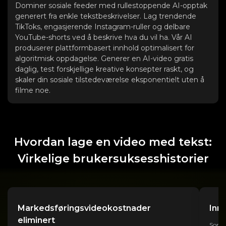
Dominer sosiale feeder med rullestoppende AI-opptak
generert fra enkle tekstbeskrivelser. Lag trendende
TikToks, engasjerende Instagram-ruller og delbare
YouTube-shorts ved å beskrive hva du vil ha. Vår AI
produserer plattformbasert innhold optimalisert for
algoritmisk oppdagelse. Generer en AI-video gratis
daglig, test forskjellige kreative konsepter raskt, og
skaler din sosiale tilstedeværelse eksponentielt uten å
filme noe.
Hvordan lage en video med tekst:
Virkelige brukersuksesshistorier
Markedsføringsvideokostnader
Inn
eliminert
Som s