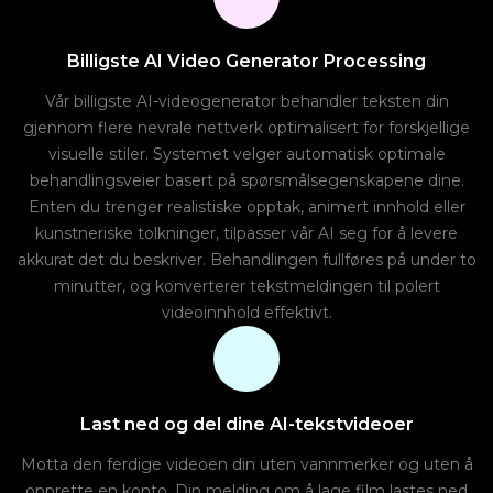
Billigste AI Video Generator Processing
Vår billigste AI-videogenerator behandler teksten din
gjennom flere nevrale nettverk optimalisert for forskjellige
visuelle stiler. Systemet velger automatisk optimale
behandlingsveier basert på spørsmålsegenskapene dine.
Enten du trenger realistiske opptak, animert innhold eller
kunstneriske tolkninger, tilpasser vår AI seg for å levere
akkurat det du beskriver. Behandlingen fullføres på under to
minutter, og konverterer tekstmeldingen til polert
videoinnhold effektivt.
Last ned og del dine AI-tekstvideoer
Motta den ferdige videoen din uten vannmerker og uten å
opprette en konto. Din melding om å lage film lastes ned