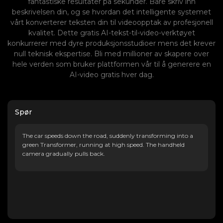
fantastiske resultater på sekunder. Bare skriv inn
beskrivelsen din, og se hvordan det intelligente systemet
vårt konverterer teksten din til videoopptak av profesjonell
kvalitet. Dette gratis AI-tekst-til-video-verktøyet
konkurrerer med dyre produksjonsstudioer mens det krever
null teknisk ekspertise. Bli med millioner av skapere over
hele verden som bruker plattformen vår til å generere en
AI-video gratis hver dag.
Spør
The car speeds down the road, suddenly transforming into a
green Transformer, running at high speed. The handheld
camera gradually pulls back.