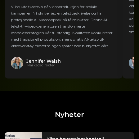
video
Vi brukte tusenvis på videoproduksjon for sosiale
konver
kampanjer. Nå skriver jeg en tekstbeskrivelse og har
Kanal
profesjonelle AI-videoopptak på få minutter. Denne AI-
publi
tekst-til-video-generatoren transformerte
om å v
innholdsstrategien vår fullstendig. Kvaliteten konkurrerer
med tradisjonell produksjon, mens gratis AI-tekst-til-
videoverktøy-tilnærmingen sparer hele budsjettet vårt.
Jennifer Walsh
Markedsdirektør
Nyheter
Kling bevegelseskontroll-