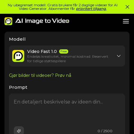
Ny ubegrenset modell: Gratis brukere får 2 daglige videoer for AI
Video Generator. Abonnenter får
prioritert tilgang.
Modell
Video Fast 1.0
Free
Endeløs kreativitet, minimal kostnad. Reservert
for tidlige støttespillere
Gjør bilder til videoer? Prøv nå
Prompt
0 / 2500