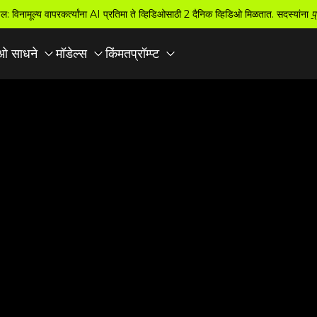
ल: विनामूल्य वापरकर्त्यांना AI प्रतिमा ते व्हिडिओसाठी 2 दैनिक व्हिडिओ मिळतात. सदस्यांना
प
किंमत
ओ साधने
मॉडेल्स
प्रॉम्प्ट