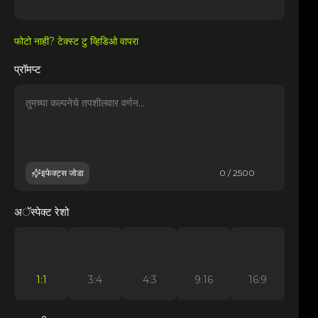
फोटो नाही? टेक्स्ट टु व्हिडिओ वापरा
प्रॉमप्ट
इफेक्ट्स जोडा
0 / 2500
अॅस्पेक्ट रेशो
1:1
3:4
4:3
9:16
16:9