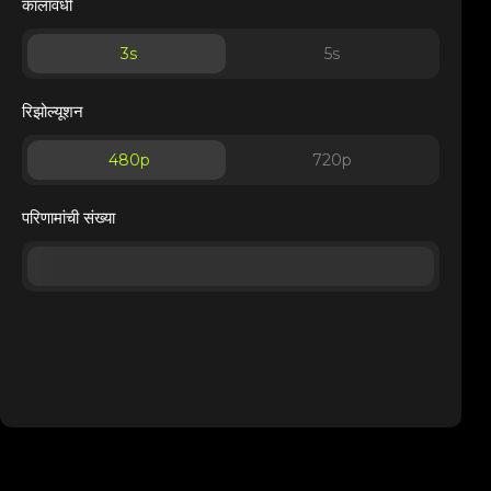
कालावधी
3
s
5
s
रिझोल्यूशन
480p
720p
परिणामांची संख्या