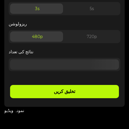
3
s
5
s
ریزولوشن
480p
720p
نتائج کی تعداد
تخلیق کریں
نمونہ ویڈیو