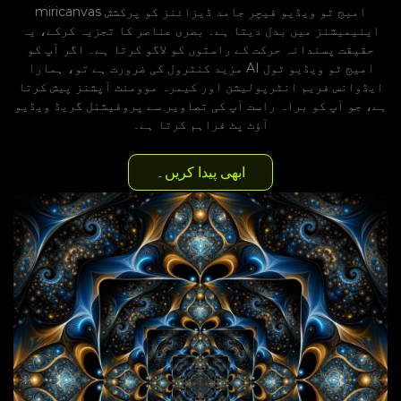
miricanvas امیج ٹو ویڈیو فیچر جامد ڈیزائنز کو پرکشش
اینیمیشنز میں بدل دیتا ہے۔ بصری عناصر کا تجزیہ کرکے، یہ
حقیقت پسندانہ حرکت کے راستوں کو لاگو کرتا ہے۔ اگر آپ کو
مزید کنٹرول کی ضرورت ہے تو، ہمارا AI امیج ٹو ویڈیو ٹول
ایڈوانس فریم انٹرپولیشن اور کیمرہ موومنٹ آپشنز پیش کرتا
ہے، جو آپ کو براہ راست آپ کی تصاویر سے پروفیشنل گریڈ ویڈیو
آؤٹ پٹ فراہم کرتا ہے۔
ابھی پیدا کریں۔