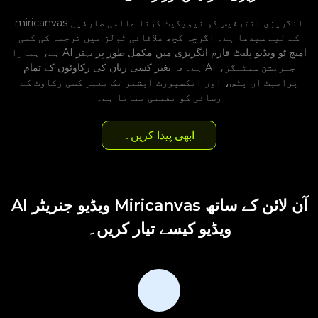
miricanvas انگریزی انٹرفیس کو نیویگیٹ کرنا عالمی صارفین
کے لیے سیدھا ہے۔ اگرچہ کچھ علاقائی ٹولز میں ترجمہ کی کمی
ہے، ہمارا AI امیج ٹو ویڈیو پلیٹ فارم انگریزی میں مکمل طور پر بہتر
ہے۔ یہ بغیر کسی زبان کی رکاوٹوں کے تمام AI جنریشن سیٹنگز،
پرامپٹ ان پٹس، اور ایکسپورٹ آپشنز تک بغیر کسی رکاوٹ کے
رسائی کو یقینی بناتا ہے۔
ابھی پیدا کریں۔
AI ویڈیو جنریٹر Miricanvas آن لائن کے ساتھ
ویڈیو کیسے تیار کریں۔