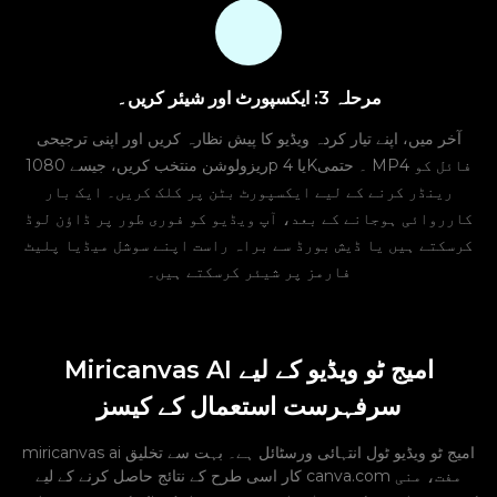
مرحلہ 3: ایکسپورٹ اور شیئر کریں۔
آخر میں، اپنے تیار کردہ ویڈیو کا پیش نظارہ کریں اور اپنی ترجیحی
ریزولوشن منتخب کریں، جیسے 1080p یا 4K۔ حتمی MP4 فائل کو
رینڈر کرنے کے لیے ایکسپورٹ بٹن پر کلک کریں۔ ایک بار
کارروائی ہوجانے کے بعد، آپ ویڈیو کو فوری طور پر ڈاؤن لوڈ
کرسکتے ہیں یا ڈیش بورڈ سے براہ راست اپنے سوشل میڈیا پلیٹ
فارمز پر شیئر کرسکتے ہیں۔
Miricanvas AI امیج ٹو ویڈیو کے لیے
سرفہرست استعمال کے کیسز
miricanvas ai امیج ٹو ویڈیو ٹول انتہائی ورسٹائل ہے۔ بہت سے تخلیق
کار اسی طرح کے نتائج حاصل کرنے کے لیے canva.com مفت، منی