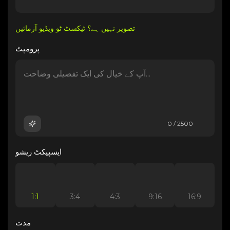
تصویر نہیں ہے؟ ٹیکسٹ ٹو ویڈیو آزمائیں
پرومپٹ
0 / 2500
ایسپیکٹ ریشو
1:1
3:4
4:3
9:16
16:9
مدت