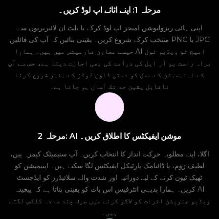
مرحلہ 1: اپنے اثاثے اپ لوڈ کریں۔
اپنی ہائی ریزولیوشن امیجز اپ لوڈ کرکے یا بلٹ ان لائبریریوں سے
منتخب کرکے شروع کریں۔ یقینی بنائیں کہ آپ کی فائلیں PNG یا JPG
جیسے معاون فارمیٹس میں ہیں۔ ہمارا AI امیج ٹو ویڈیو ٹول
براہ راست یو آر ایل کی درآمد کی بھی اجازت دیتا ہے، جس سے آپ
کے اینیمیشن کے عمل کو دستی ڈاؤن لوڈز کے بغیر شروع کرنا
ناقابل یقین حد تک آسان ہو جاتا ہے۔
مرحلہ 2: AI موشن ایفیکٹس کا اطلاق کریں۔
اگلا، اپنے مطلوبہ حرکت انداز کا انتخاب کریں۔ آپ سنیمیٹک کیمرہ پین،
لطیف زوم، یا ڈائنامک پارٹیکل ایفیکٹس لگا سکتے ہیں۔ اینیمیشن کو
ٹھیک ٹیون کرنے کے لیے دورانیہ اور شدت والے سلائیڈرز کو ایڈجسٹ
کریں۔ ہمارا بدیہی انٹرفیس اس بات کو یقینی بناتا ہے کہ پیچیدہ AI
ویڈیو جنریشن اثرات کو لاگو کرنے میں صرف چند سادہ کلکس لگتے
ہیں۔