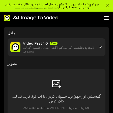
نیا لا محدود ماڈل: مفت صارفین AI امیج ٹو ویڈیو کے لیے روزانہ 2 ویڈیوز حاصل
کرتے ہیں۔ سبسکرائبرز کو
ترجیحی رسائی حاصل ہوتی ہے۔
ماڈل
Video Fast 1.0
Free
لامحدود تخلیقیت، کم سے کم لاگت۔ ابتدائی حامیوں کے لیے
مخصوص
تصویر
گھسیٹیں اور چھوڑیں، چسپاں کریں، یا اپ لوڈ کرنے کے لیے
کلک کریں
PNG، JPG، JPEG، WEBP، زیادہ سے زیادہ 20 MB