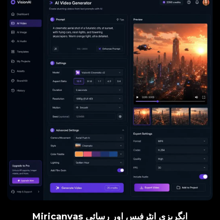
Miricanvas انگریزی انٹرفیس اور رسائی