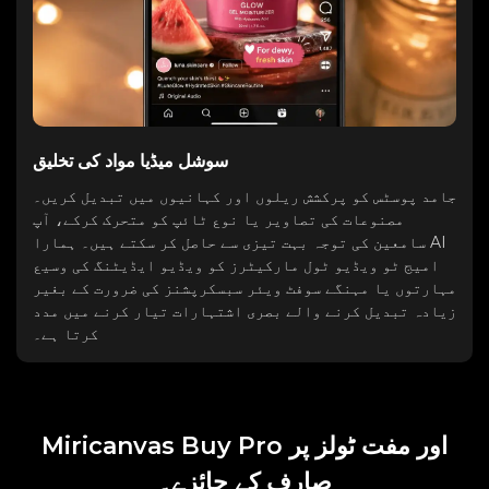
سوشل میڈیا مواد کی تخلیق
جامد پوسٹس کو پرکشش ریلوں اور کہانیوں میں تبدیل کریں۔
مصنوعات کی تصاویر یا نوع ٹائپ کو متحرک کرکے، آپ
سامعین کی توجہ بہت تیزی سے حاصل کر سکتے ہیں۔ ہمارا AI
امیج ٹو ویڈیو ٹول مارکیٹرز کو ویڈیو ایڈیٹنگ کی وسیع
مہارتوں یا مہنگے سوفٹ ویئر سبسکرپشنز کی ضرورت کے بغیر
زیادہ تبدیل کرنے والے بصری اشتہارات تیار کرنے میں مدد
کرتا ہے۔
Miricanvas Buy Pro اور مفت ٹولز پر
صارف کے جائزے۔