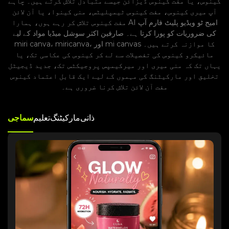
کینوس، یا مفت کینوس ڈیزائن جیسے متبادل تلاش کرتے ہیں۔ چاہے
آپ میری کینوس، مفت کینوس ٹیمپلیٹس، منی کینوا، یا آن لائن
مفت کینوس تلاش کر رہے ہوں، ہمارا AI امیج ٹو ویڈیو پلیٹ فارم آپ
کی ضروریات کو پورا کرتا ہے۔ صارفین اکثر سوشل میڈیا مواد کے لیے
miri canva، miricanva، اور mi canvas کا موازنہ کرتے ہیں۔
مائیکرو کینوس کی تفصیلات سے لے کر کینوس کی عکاسی تک، یا
یہاں تک کہ منی میری اور میرکیمپس پروجیکٹس تک، جدید ڈیجیٹل
تخلیق اور مارکیٹنگ کی مہموں کے لیے ایک قابل اعتماد کینوس
مفت آن لائن تلاش کرنا ضروری ہے۔
ذاتی
مارکیٹنگ
تعلیم
سماجی