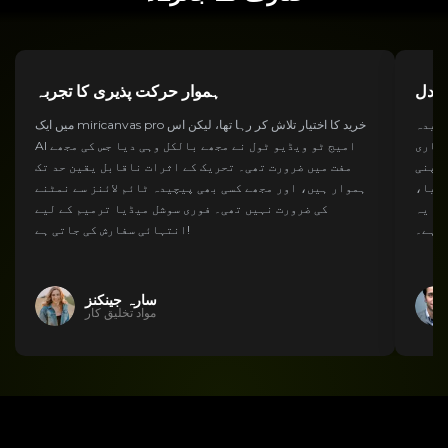
تبادل
ہموار حرکت پذیری کا تجربہ
یچیدہ
میں ایک miricanvas pro خرید کا اختیار تلاش کر رہا تھا، لیکن اس
عیاری
AI امیج ٹو ویڈیو ٹول نے مجھے بالکل وہی دیا جس کی مجھے
 اپنی
مفت میں ضرورت تھی۔ تحریک کے اثرات ناقابل یقین حد تک
گایا،
ہموار ہیں، اور مجھے کسی بھی پیچیدہ ٹائم لائنز سے نمٹنے
ا۔ یہ
کی ضرورت نہیں تھی۔ فوری سوشل میڈیا ترمیم کے لیے
ا ہے۔
انتہائی سفارش کی جاتی ہے!
سارہ جینکنز
مواد تخلیق کار