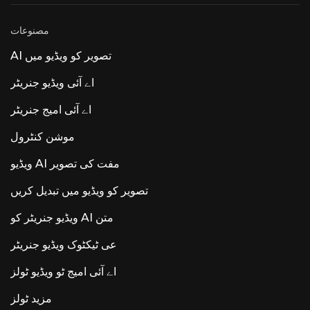
"Hey LUNA")، آٹومیٹک انسٹرومنٹ ڈیٹیکشن جو کہ
نام اور رنگ کوڈز ٹریک کرتا ہے، اور اسمارٹ ٹیمپو۔
مصنوعات
تمام پروسیسنگ مقامی طور پر چلتی ہے — کوئی کلاؤڈ
نہیں، کوئی ڈیٹا اکٹھا نہیں کرنا۔ کمیونٹی ریسپشن —
AI تصویر کو ویڈیو میں
خصوصیات بمقابلہ۔ بنیادی باتوں کا جواب ملا جلا ہے۔
غالب جذبات: "مزید AI سے پہلے ARA اور Atmos
اے آئی ویڈیو جنریٹر
شامل کریں۔" صارفین AI اضافے پر ARA2 سپورٹ،
MIDI ایڈیٹنگ، اور Dolby Atmos کو ترجیح دیتے ہیں۔
اے آئی امیج جنریٹر
دیگر قابل ذکر AI پروڈکٹس جن کا نام Luna Luna AI
Voice (Steer Health) ہے — ہیلتھ کیئر کمیونیکیشن
وائس AI خودکار مریض کے عمومی سوالنامہ،
موشن کنٹرول
شیڈولنگ، اور HIPAA کے مطابق صحت کی دیکھ بھال
کی ترتیبات کے لیے EHR انضمام۔ لونا اے آئی وائس
ویڈیو AI مفت کی تصویر
(راسین اے آئی) - ایکسپریسیو وائس ماڈل فرنٹیئر وائس
ماڈل تقریر، آواز اور موسیقی کو ملاتا ہے۔ rasen.ai پر
تصویر کو ویڈیو میں تبدیل کریں
API تک رسائی۔ Luna AI - اوپن سورس ڈیسک ٹاپ
ایپ اوپن سورس کلاڈ
ویڈیو جنریٹر کو AI متن
عی ٹیکٹوک ویڈیو جنریٹر
اے آئی امیج ٹو ویڈیو ٹولز
مزید ٹولز