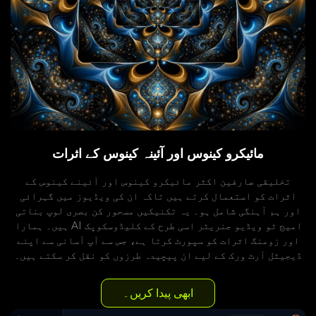
مائیکرو کینوس اور آئینہ کینوس کے اثرات
تخلیقی صارفین اکثر مائیکرو کینوس اور آئینے کینوس کے
اثرات کو استعمال کرتے ہیں تاکہ ان کی ویڈیوز میں گہرائی
اور ہم آہنگی شامل ہو۔ یہ تکنیکیں مسحور کن بصری لوپ بناتی
ہیں۔ ہمارا AI امیج ٹو ویڈیو جنریٹر اسی طرح کے کلیڈوسکوپک
اور زومنگ اثرات کو سپورٹ کرتا ہے، جس سے آپ آسانی سے اپنے
ڈیجیٹل آرٹ ورک کے لیے ان پیچیدہ طرزوں کو نقل کر سکتے ہیں۔
ابھی پیدا کریں۔