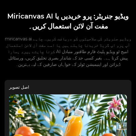
Miricanvas AI ویڈیو جنریٹر: پرو خریدیں یا
مفت آن لائن استعمال کریں۔
miricanvas ai ویڈیو جنریٹر کی صلاحیتوں کو دریافت کریں۔ چاہے
آپ پرو اپ گریڈ خریدنا چاہتے ہیں یا اسے مفت آن لائن استعمال
کرنا چاہتے ہیں، ہمارا AI امیج ٹو ویڈیو پلیٹ فارم طاقتور متبادل
پیش کرتا ہے۔ بغیر کسی حد کے شاندار بصری تخلیق کریں، ورسٹائل
ڈیزائن اور اینیمیشن ٹولز کے خواہاں صارفین کے لیے بہترین۔
اصل تصویر