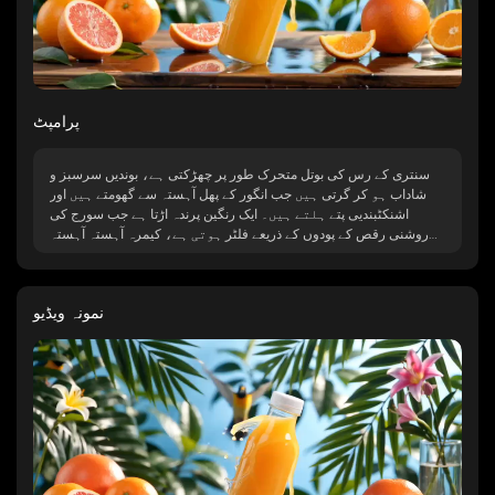
پرامپٹ
سنتری کے رس کی بوتل متحرک طور پر چھڑکتی ہے، بوندیں سرسبز و
شاداب ہو کر گرتی ہیں جب انگور کے پھل آہستہ سے گھومتے ہیں اور
اشنکٹبندیی پتے ہلتے ہیں۔ ایک رنگین پرندہ اڑتا ہے جب سورج کی
روشنی رقص کے پودوں کے ذریعے فلٹر ہوتی ہے، کیمرہ آہستہ آہستہ
زوم ان ہوتا ہے تاکہ پرجوش ماحول کے خلاف پھلوں کی متحرک ساخت
اور پھولوں کی تفصیلات کو کیپچر کیا جا سکے۔
نمونہ ویڈیو