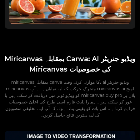
Miricanvas بمقابلہ Canva: AI ویڈیو جنریٹر
Miricanvas کی خصوصیات
miricanvas بمقابلہ canva کا موازنہ کرتے وقت، ai ویڈیو جنریٹر
miricanvas متحرک حرکت کے لیے نمایاں ہے۔ آپ miricanvas ai امیج
کو ویڈیو ٹولز میں دریافت کر سکتے ہیں یا miricanvas buy pro پلان پر
غور کر سکتے ہیں۔ ہمارا پلیٹ فارم اسی طرح کی اعلیٰ خصوصیات
فراہم کرتا ہے، اس بات کو یقینی بناتے ہوئے کہ آپ اپنے تخلیقی منصوبوں
کے لیے بہترین نتائج حاصل کریں۔