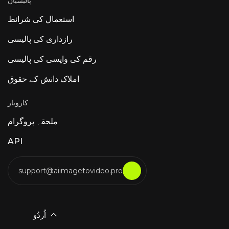
پالیسیاں
استعمال کی شرائط
رازداری کی پالیسی
رقم کی واپسی کی پالیسی
املاک دانش کے حقوق
کاروبار
ملحقہ پروگرام
API
support@aiimagetovideo.pro
اُردُو