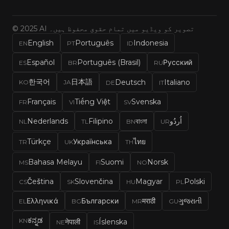
© 2025 AI تصویر کو ویڈیو میں تمام حقوق محفوظ ہیں۔
English
Português
Indonesia
EN
PT
ID
Español
Português (Brasil)
Русский
ES
BR
RU
한국어
日本語
Deutsch
Italiano
KO
JA
DE
IT
Français
Tiếng Việt
Svenska
FR
VI
SV
اُردُو
বাংলা
Filipino
Nederlands
NL
TL
BN
UR
Türkçe
Українська
ไทย
TR
UK
TH
Bahasa Melayu
Suomi
Norsk
MS
FI
NO
Čeština
Slovenčina
Magyar
Polski
CS
SK
HU
PL
Ελληνικά
Български
मराठी
ગુજરાતી
EL
BG
MR
GU
ಕನ್ನಡ
KN
नेपाली
Íslenska
NE
IS