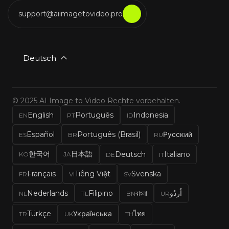
support@aiimagetovideo.pro
Deutsch
© 2025 AI Image to Video Rechte vorbehalten.
English
Português
Indonesia
EN
PT
ID
Español
Português (Brasil)
Русский
ES
BR
RU
한국어
日本語
Deutsch
Italiano
KO
JA
DE
IT
Français
Tiếng Việt
Svenska
FR
VI
SV
Nederlands
Filipino
বাংলা
اُردُو
NL
TL
BN
UR
Türkçe
Українська
ไทย
TR
UK
TH