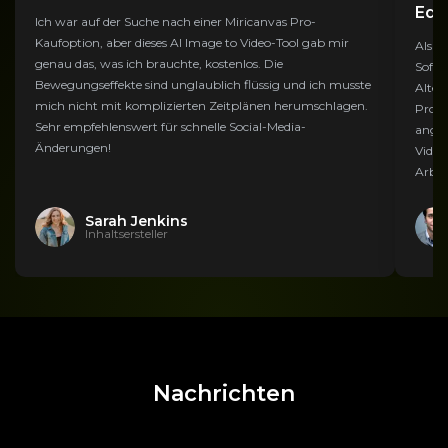
Edi
Ich war auf der Suche nach einer Miricanvas Pro-
Kaufoption, aber dieses AI Image to Video-Tool gab mir
Als K
genau das, was ich brauchte, kostenlos. Die
Softw
Bewegungseffekte sind unglaublich flüssig und ich musste
Alter
mich nicht mit komplizierten Zeitplänen herumschlagen.
Produ
Sehr empfehlenswert für schnelle Social-Media-
angew
Änderungen!
Video
Arbei
Sarah Jenkins
Inhaltsersteller
Nachrichten