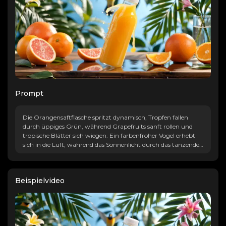
Prompt
Die Orangensaftflasche spritzt dynamisch, Tropfen fallen
durch üppiges Grün, während Grapefruits sanft rollen und
tropische Blätter sich wiegen. Ein farbenfroher Vogel erhebt
sich in die Luft, während das Sonnenlicht durch das tanzende
Blattwerk fällt. Die Kamera zoomt langsam heran, um
lebendige Fruchttexturen und florale Details vor dem
Hintergrund der energiegeladenen Atmosphäre einzufangen.
Beispielvideo