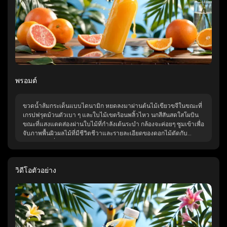
พรอมต์
ขวดน้ำส้มกระเด็นแบบไดนามิก หยดลงมาผ่านต้นไม้เขียวขจีในขณะที่
เกรปฟรุตม้วนตัวเบา ๆ และใบไม้เขตร้อนพลิ้วไหว นกสีสันสดใสโผบิน
ขณะที่แสงแดดส่องผ่านใบไม้ที่กำลังเต้นระบำ กล้องจะค่อยๆ ซูมเข้าเพื่อ
จับภาพพื้นผิวผลไม้ที่มีชีวิตชีวาและรายละเอียดของดอกไม้ตัดกับ
บรรยากาศที่มีชีวิตชีวา
วิดีโอตัวอย่าง