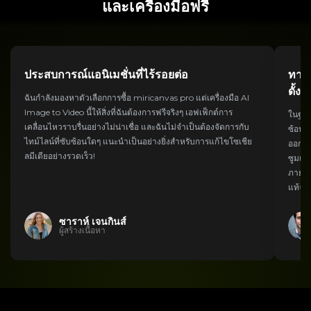
และเครื่องมือฟรี
ประสบการณ์แอนิเมชั่นที่ไร้รอยต่อ
ทางเ
ดั้งเด
ฉันกำลังมองหาตัวเลือกการซื้อ miricanvas pro แต่เครื่องมือ AI
Image to Video นี้ให้สิ่งที่ฉันต้องการฟรีจริงๆ เอฟเฟ็กต์การ
ในฐานะ
เคลื่อนไหวราบรื่นอย่างไม่น่าเชื่อ และฉันไม่จำเป็นต้องจัดการกับ
ซ้อน แ
ไทม์ไลน์ที่ซับซ้อนใดๆ แนะนำเป็นอย่างยิ่งสำหรับการแก้ไขโซเชีย
ออกแบ
ลมีเดียอย่างรวดเร็ว!
ซูมแบ
ภายใน
แท้จริ
ซาราห์ เจนกินส์
ผู้สร้างเนื้อหา