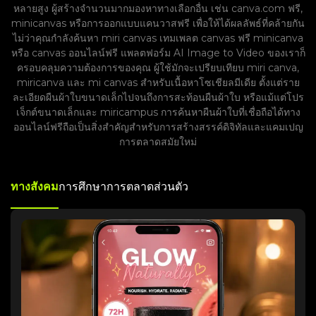
หลายสูง ผู้สร้างจำนวนมากมองหาทางเลือกอื่น เช่น canva.com ฟรี,
minicanvas หรือการออกแบบแคนวาสฟรี เพื่อให้ได้ผลลัพธ์ที่คล้ายกัน
ไม่ว่าคุณกำลังค้นหา miri canvas เทมเพลต canvas ฟรี minicanva
หรือ canvas ออนไลน์ฟรี แพลตฟอร์ม AI Image to Video ของเราก็
ครอบคลุมความต้องการของคุณ ผู้ใช้มักจะเปรียบเทียบ miri canva,
miricanva และ mi canvas สำหรับเนื้อหาโซเชียลมีเดีย ตั้งแต่ราย
ละเอียดผืนผ้าใบขนาดเล็กไปจนถึงการสะท้อนผืนผ้าใบ หรือแม้แต่โปร
เจ็กต์ขนาดเล็กและ miricampus การค้นหาผืนผ้าใบที่เชื่อถือได้ทาง
ออนไลน์ฟรีถือเป็นสิ่งสำคัญสำหรับการสร้างสรรค์ดิจิทัลและแคมเปญ
การตลาดสมัยใหม่
ทางสังคม
การศึกษา
การตลาด
ส่วนตัว