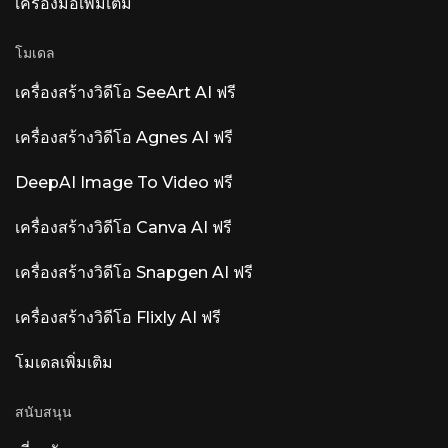
สุขภาพอิเล็กทรอนิกส์ (EHR) เป็นไปโดยอัตโนมัติ
เครื่องมือเพิ่มเติม
สำหรับสถานพยาบาลที่สอดคล้องกับ HIPAA Luna
AI Voice (Rasen AI) — โมเดลเสียงแสดงอารมณ์
โมเดล
โมเดลเสียงล้ำสมัยที่ผสมผสานเสียงพูด เสียงต่างๆ
และดนตรีเข้าด้วยกัน สามารถเข้าถึง API ได้ที่
rasen.ai Luna AI — แอปพลิเคชันเดสก์ท็อปโอเพน
เครื่องสร้างวิดีโอ SeeArt AI ฟรี
ซอร์ส Claude โอเพนซอร์ส
เครื่องสร้างวิดีโอ Agnes AI ฟรี
DeepAI Image To Video ฟรี
เครื่องสร้างวิดีโอ Canva AI ฟรี
เครื่องสร้างวิดีโอ Snapgen AI ฟรี
เครื่องสร้างวิดีโอ Flixly AI ฟรี
โมเดลเพิ่มเติม
สนับสนุน