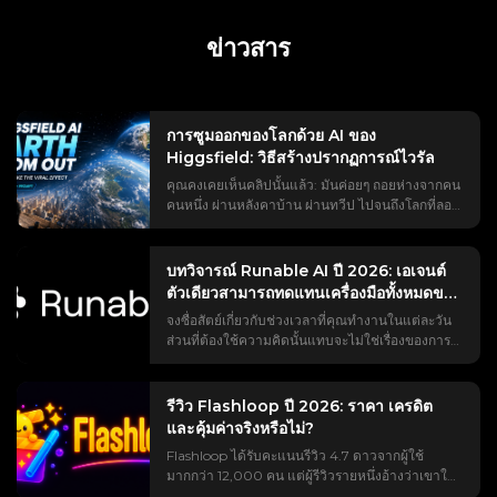
ข่าวสาร
การซูมออกของโลกด้วย AI ของ
Higgsfield: วิธีสร้างปรากฏการณ์ไวรัล
คุณคงเคยเห็นคลิปนั้นแล้ว: มันค่อยๆ ถอยห่างจากคน
คนหนึ่ง ผ่านหลังคาบ้าน ผ่านทวีป ไปจนถึงโลกที่ลอย
อยู่ในอวกาศ เทรนด์ #EarthZoomOut มียอดวิว
มากกว่าพันล้านครั้ง และส่วนใหญ่สร้างขึ้นด้วย AI
ของ Higgsfield แต่ถ้าคุณเคยลองใช้จริง ๆ คุณคงเจอ
บทวิจารณ์ Runable AI ปี 2026: เอเจนต์
ปัญหาที่บทแนะนำทุกอันข้ามไป เช่น กำแพงการจ่าย
ตัวเดียวสามารถทดแทนเครื่องมือทั้งหมดของ
เงินที่ปรากฏขึ้นระหว่างการตัดต่อ ข้อความแจ้งเตือน
คุณได้จริงหรือไม่?
จงซื่อสัตย์เกี่ยวกับช่วงเวลาที่คุณทำงานในแต่ละวัน
ที่ทำให้เกิดการเปลี่ยนภาพแบบแปลก ๆ แทนที่จะ
ส่วนที่ต้องใช้ความคิดนั้นแทบจะไม่ใช่เรื่องของการ
เป็นการซูมจริง ๆ ไม่มีวิธีเล็งไปยังตำแหน่งที่ต้องการ
คิดวิเคราะห์เลย มันคือการสลับไปมาระหว่าง
และไม่รู้ว่าเสียง "หวือ" มาจากไหน หน้าเดียวนี้จะพา
ChatGPT, Canva, Webflow และกล่องจดหมาย
คุณตั้งแต่คำถาม “นี่คืออะไร?” ไปจนถึงคลิปวิดีโอที่
ของคุณ โดยการคัดลอกผลลัพธ์จากเครื่องมือหนึ่งไป
เสร็จสมบูรณ์และสมบูรณ์แบบ: คำตอบที่ตรงไปตรง
รีวิว Flashloop ปี 2026: ราคา เครดิต
ยังอีกเครื่องมือหนึ่ง Runable AI กล่าวว่าสามารถย่อ
มาเกี่ยวกับเวอร์ชันฟรีและเวอร์ชันเสียเงิน คำแนะนำ
และคุ้มค่าจริงหรือไม่?
การแข่งขันวิ่งผลัดทั้งหมดให้เหลือเพียงการแชทเดียว
ในการคัดลอกและวางที่ถูกต้อง วิธีการซูมไปยังเมือง
Flashloop ได้รับคะแนนรีวิว 4.7 ดาวจากผู้ใช้
และยืนยันคำกล่าวอ้างนี้ด้วยคะแนน 92.1% จาก
ใดเมืองหนึ่ง เทคนิคการตัดต่อคลิปย้อนกลับ การ
มากกว่า 12,000 คน แต่ผู้รีวิวรายหนึ่งอ้างว่าเขาใช้
เกณฑ์มาตรฐานของเอเจนต์ GAIA ปัญหาอยู่ที่ผลการ
ออกแบบเสียง และทางเลือกฟรีสำหรับกรณีที่ข้อจำกัด
เครดิตไปถึง 75% ภายในเวลาเพียงสี่วัน แล้วเวอร์ชั่น