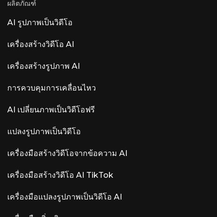
Midjourney อยู่แล้ว
ผลิตภัณฑ์
สามารถด้านกายกรรมและการโต้ตอบแบบหลายรูป
แบบผ่านการจัดการงานแบบไม่ต้องเขียนโค้ด ราคา:
AI รูปภาพเป็นวิดีโอ
~$41,000. วิดีโอเปิดตัวมียอดวิวบน YouTube ทะลุ
4 ล้านวิวแล้ว Universal Audio LUNA — โปรแกรม
DAW ฟรีพร้อมฟีเจอร์ AI สำหรับโปรดิวเซอร์เพลง
เครื่องสร้างวิดีโอ AI
LUNA คือโปรแกรมสร้างเพลงดิจิทัล (DAW) ฟรีจาก
Universal Audio ที่มาพร้อมเครื่องมือ AI ที่เพิ่มเข้า
เครื่องสร้างรูปภาพ AI
มาใหม่ล่าสุด คุณสมบัติ AI ใน LUNA เวอร์ชัน 1.9
ประกอบด้วยสามเสาหลัก ได้แก่ การควบคุมด้วยเสียง
(“Hey LUNA” บน Mac ที่ใช้ชิป Apple Silicon), การ
การควบคุมการเคลื่อนไหว
ตรวจจับเครื่องดนตรีอัตโนมัติที่ตั้งชื่อและกำหนดรหัส
สีให้กับแทร็ก และ Smart Tempo การประมวลผล
AI เปลี่ยนภาพเป็นวิดีโอฟรี
ทั้งหมดดำเนินการในเครื่องคอมพิวเตอร์ภายใน
องค์กร — ไม่มีระบบคลาวด์ ไม่มีการเก็บรวบรวม
ข้อมูล การตอบรับจากชุมชน — คุณสมบัติเด่นเทียบ
แปลงรูปภาพเป็นวิดีโอ
กับ... ผลตอบรับจาก Fundamentals ค่อนข้างหลาก
หลาย ความคิดเห็นส่วนใหญ่คือ “เพิ่ม ARA และ
เครื่องมือสร้างวิดีโอจากข้อความ AI
Atmos ก่อนที่จะเพิ่ม AI” ผู้ใช้ให้ความสำคัญกับการ
รองรับ ARA2, การแก้ไข MIDI และ Dolby Atmos
มากกว่าการเพิ่ม AI เข้ามา ผลิตภัณฑ์ AI ที่โดดเด่
เครื่องมือสร้างวิดีโอ AI TikTok
นอื่นๆ ที่มีชื่อว่า Luna ได้แก่ Luna AI Voice (Steer
Health) — AI ด้านการสื่อสารด้วยเสียงสำหรับการ
เครื่องมือแปลงรูปภาพเป็นวิดีโอ AI
ดูแลสุขภาพ ที่ช่วยทำให้คำถามที่พบบ่อยของผู้ป่วย
การนัดหมาย และการบูรณาการกับระบบบันทึกข้อมูล