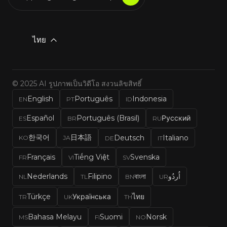
ไทย
© 2025 AI รูปภาพเป็นวิดีโอ สงวนลิขสิทธิ์
English
Português
Indonesia
EN
PT
ID
Español
Português (Brasil)
Русский
ES
BR
RU
한국어
日本語
Deutsch
Italiano
KO
JA
DE
IT
Français
Tiếng Việt
Svenska
FR
VI
SV
Nederlands
Filipino
বাংলা
اُردُو
NL
TL
BN
UR
Türkçe
Українська
ไทย
TR
UK
TH
Bahasa Melayu
Suomi
Norsk
MS
FI
NO