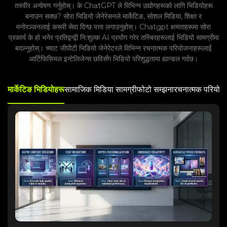
तस्वीर अन्वेषण गर्नुहोस्। के ChatGPT ले विभिन्न उद्योगहरूको लागि भिडियोहरू
बनाउन सक्छ? सोरा भिडियो जेनेरेसनले मार्केटिङ, सोशल मिडिया, शिक्षा र
मनोरञ्जनलाई कसरी सेवा दिन्छ पत्ता लगाउनुहोस्। Chatgpt क्षमताहरूमा सोरा
प्रकार्य के हो भनेर प्रतिद्वन्द्वी नि:शुल्क AI प्रयोग गरेर तस्बिरहरूलाई भिडियो सामग्रीमा
बदल्नुहोस्। च्याट जीपीटी भिडियो जेनेरेटरले विभिन्न रचनात्मक परियोजनाहरूलाई
आर्टिफिसियल इन्टेलिजेन्स छविसँग भिडियो परिशुद्धतामा ह्यान्डल गर्दछ।
मार्केटिङ भिडियोहरू
सामाजिक मिडिया सामग्री
फोटो सम्झना
रचनात्मक परियोज