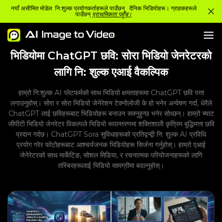
नयाँ असीमित मोडेल: नि:शुल्क प्रयोगकर्ताहरूले पाउँछन् दैनिक भिडियोहरू। ग्राहकहरूले
पाउँछन्
प्राथमिकता पहुँच।
भिडियोमा ChatGPT छवि: सोरा भिडियो जेनरेटरको
लागि नि: शुल्क एआई वैकल्पिक
हाम्रो नि:शुल्क AI प्लेटफर्मको साथ भिडियो क्षमताहरूमा ChatGPT छवि पत्ता
लगाउनुहोस्। सोरा र सोरा भिडियो जेनेरेशन टेक्नोलोजी के हो भनेर अन्वेषण गर्दा, धेरैले
ChatGPT लाई छविहरूबाट भिडियोहरू बनाउन सक्नुहुन्छ भनेर सोध्छन्। हाम्रो च्याट
जीपीटी भिडियो जेनरेटर विकल्पले भिडियो रूपान्तरणमा शक्तिशाली कृत्रिम बुद्धिमत्ता छवि
प्रदान गर्दछ। ChatGPT Sora सुविधाहरूको प्रतिद्वन्द्वी नि: शुल्क AI प्रविधि
प्रयोग गरेर फोटोहरूबाट आश्चर्यजनक भिडियोहरू सिर्जना गर्नुहोस्। हाम्रो एआई
जेनेरेटरको साथ मार्केटिङ, सोशल मिडिया, र रचनात्मक परियोजनाहरूको लागि
तस्बिरहरूलाई भिडियो सामग्रीमा बदल्नुहोस्।