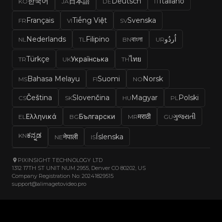
한국어
日本語
Deutsch
Italiano
KO
JA
DE
IT
Français
Tiếng Việt
Svenska
FR
VI
SV
Nederlands
Filipino
বাংলা
اُردُو
NL
TL
BN
UR
Türkçe
Українська
ไทย
TR
UK
TH
Bahasa Melayu
Suomi
Norsk
MS
FI
NO
Čeština
Slovenčina
Magyar
Polski
CS
SK
HU
PL
Ελληνικά
Български
मराठी
ગુજરાતી
EL
BG
MR
GU
ಕನ್ನಡ
KN
नेपाली
Íslenska
NE
IS
PIXINSIGHT TECHNOLOGY LTD
1312 17TH ST UNIT NUM 2955, Denver CO 80202, US
Company Registration No: 20241829515
support@alimagetovideo.pro