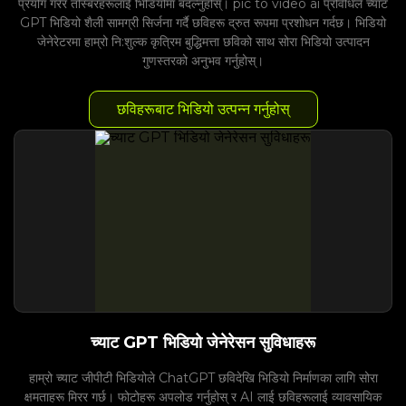
प्रयोग गरेर तस्बिरहरूलाई भिडियोमा बदल्नुहोस्। pic to video ai प्रविधिले च्याट
GPT भिडियो शैली सामग्री सिर्जना गर्दै छविहरू द्रुत रूपमा प्रशोधन गर्दछ। भिडियो
जेनेरेटरमा हाम्रो नि:शुल्क कृत्रिम बुद्धिमत्ता छविको साथ सोरा भिडियो उत्पादन
गुणस्तरको अनुभव गर्नुहोस्।
छविहरूबाट भिडियो उत्पन्न गर्नुहोस्
च्याट GPT भिडियो जेनेरेसन सुविधाहरू
हाम्रो च्याट जीपीटी भिडियोले ChatGPT छविदेखि भिडियो निर्माणका लागि सोरा
क्षमताहरू मिरर गर्छ। फोटोहरू अपलोड गर्नुहोस् र AI लाई छविहरूलाई व्यावसायिक