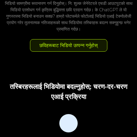
भिडियो सामग्रीमा रूपान्तरण गर्न दिनुहोस्। नि: शुल्क जेनेरेटरले एचडी आउटपुटको साथ
भिडियो प्रशोधन गर्न कृत्रिम बुद्धिमत्ता छवि प्रदान गर्दछ। के ChatGPT ले यो
गुणस्तरमा भिडियो बनाउन सक्छ? हाम्रो प्लेटफर्मले फोटोलाई भिडियो एआई टेक्नोलोजी
प्रयोग गरेर तुलनात्मक नतिजाहरूको साथ भिडियोमा तस्बिरहरू बदल्न सक्नुहुन्छ भनेर
प्रमाणित गर्दछ।
छविहरूबाट भिडियो उत्पन्न गर्नुहोस्
तस्बिरहरूलाई भिडियोमा बदल्नुहोस्: चरण-दर-चरण
एआई प्रक्रिया