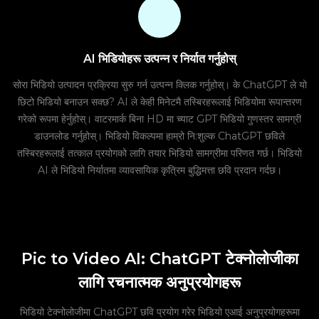
AI भिडियोहरू उत्पन्न र निर्यात गर्नुहोस्
सोरा भिडियो उत्पादन प्रक्रिया सुरु गर्न उत्पन्न क्लिक गर्नुहोस्। के ChatGPT ले यो
छिटो भिडियो बनाउन सक्छ? AI ले केही मिनेटमै तस्बिरहरूलाई भिडियोमा रूपान्तरण
गरेको रूपमा हेर्नुहोस्। वाटरमार्क बिना HD मा च्याट GPT भिडियो गुणस्तर सामग्री
डाउनलोड गर्नुहोस्। भिडियो विकल्पमा हाम्रो नि:शुल्क ChatGPT छविले
तस्बिरहरूलाई तत्काल प्रयोगको लागि तयार भिडियो सामग्रीमा परिणत गर्छ। भिडियो
AI ले भिडियो निर्यातमा व्यावसायिक कृत्रिम बुद्धिमत्ता छवि प्रदान गर्दछ।
Pic to Video AI: ChatGPT टेक्नोलोजीका
लागि रचनात्मक अनुप्रयोगहरू
भिडियो टेक्नोलोजीमा ChatGPT छवि प्रयोग गरेर भिडियो एआई अनुप्रयोगहरूमा