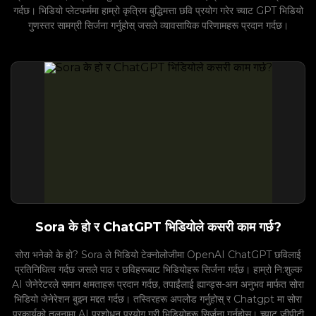
गर्दछ। भिडियो प्लेटफर्ममा हाम्रो कृत्रिम बुद्धिमत्ता छवि प्रयोग गरेर च्याट GPT भिडियो
गुणस्तर सामग्री सिर्जना गर्नुहोस् जसले व्यावसायिक परिणामहरू प्रदान गर्दछ।
Sora के हो र ChatGPT भिडियोले कसरी काम गर्छ?
सोरा भनेको के हो? Sora ले भिडियो टेक्नोलोजीमा OpenAI ChatGPT छविलाई
प्रतिनिधित्व गर्दछ जसले पाठ र छविहरूबाट भिडियोहरू सिर्जना गर्दछ। हाम्रो नि:शुल्क
AI जेनेरेटरले समान क्षमताहरू प्रदान गर्दछ, तपाईंलाई ह्यान्ड्स-अन अनुभव मार्फत सोरा
भिडियो जेनेरेशन बुझ्न मद्दत गर्दछ। तस्विरहरू अपलोड गर्नुहोस् र Chatgpt मा सोरा
प्रकार्यको तुलनामा AI प्रशोधन प्रयोग गरी भिडियोहरू सिर्जना गर्नुहोस्। च्याट जीपीटी