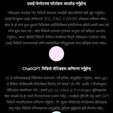
एआई जेनरेटरमा फोटोहरू अपलोड गर्नुहोस्
तस्बिरहरू अपलोड गरेर भिडियो यात्रामा तपाईंको च्याटजीपीटी छवि सुरु गर्नुहोस्।
हाम्रो नि:शुल्क एआई जेनेरेटरले JPG, PNG, र WEBP ढाँचाहरू स्वीकार गर्दछ।
सोरा के हो भन्ने कुरा बुझ्नले भिडियोमा आर्टिफिसियल इन्टेलिजेन्स छविले कसरी काम गर्छ
भनेर बुझ्न मद्दत गर्छ। सोरा भिडियो उत्पादन गुणस्तर अनुभव गर्न छविहरू अपलोड
गर्नुहोस्। च्याट जीपीटी भिडियो जेनेरेटर वैकल्पिक छिट्टै तस्बिरहरू प्रशोधन गर्दछ,
एआई भिडियो रूपान्तरणको लागि व्यावसायिक परिशुद्धताका साथ छविहरू तयार गर्दछ।
ChatGPT भिडियो सेटिङहरू कन्फिगर गर्नुहोस्
AI ले तस्बिरहरूलाई भिडियोमा रूपान्तरण गर्ने तरिका अनुकूलित गर्नुहोस्। च्याट gpt
ले विशिष्ट शैलीहरूसँग भिडियोहरू सिर्जना गर्न सक्छ? हो, गति, अवधि, र रिजोल्युसन
सेटिङहरू समायोजन गरेर। हाम्रो pic to video ai ले chatgpt सुविधाहरूमा
सोरा प्रकार्य के हो जस्तै नियन्त्रणहरू प्रदान गर्दछ। तपाईंको दृष्टिसँग मेल खाने GPT
भिडियो प्यारामिटरहरू कन्फिगर गर्नुहोस्। नि: शुल्क जेनेरेटरले फोटोहरूमा सेटिङहरू
लागू गर्दछ, भिडियो परिणामहरूमा अनुकूलित कृत्रिम बुद्धिमत्ता छवि सिर्जना गर्दछ।