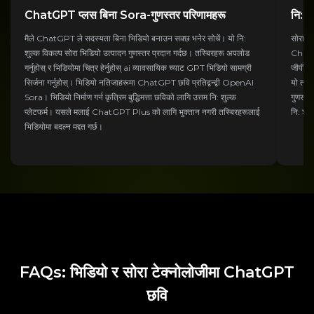
ChatGPT प्लस बिना Sora-गुणस्तर परिणामहरू
नि: शु
मैले ChatGPT ले सदस्यता बिना भिडियो बनाउन सक्छ भनेर सोचें। यो नि:
सोरा के
शुल्क विकल्प सोरा भिडियो उत्पादन गुणस्तर प्रदान गर्दछ। तस्बिरहरू अपलोड
ChatGPT
गर्नुहोस् र भिडियोमा चित्र हेर्नुहोस् ai व्यावसायिक च्याट GPT भिडियो सामग्री
जीपीटी 
सिर्जना गर्नुहोस्। भिडियो नतिजाहरूमा ChatGPT छवि प्रतिद्वन्द्वी OpenAI
यो तस्ब
Sora। भिडियो निर्माण गर्न कृत्रिम बुद्धिमत्ता छविको लागि उत्तम नि: शुल्क
गुणस्तर
प्लेटफर्म। यसले मलाई ChatGPT Plus को लागि भुक्तान नगरी तस्बिरहरूलाई
नि: शुल
भिडियोमा बदल्न मद्दत गर्छ।
FAQs: भिडियो र सोरा टेक्नोलोजीमा ChatGPT
छवि