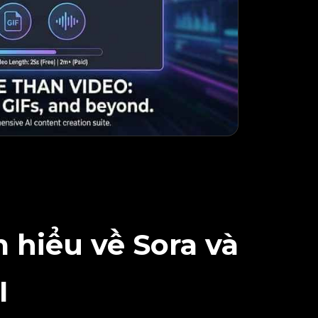
 hiểu về Sora và
I