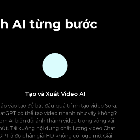
nh AI từng bước
Tạo và Xuất Video AI
ấp vào tạo để bắt đầu quá trình tạo video Sora.
atGPT có thể tạo video nhanh như vậy không?
em AI biến đổi ảnh thành video trong vòng vài
hút. Tải xuống nội dung chất lượng video Chat
GPT ở độ phân giải HD không có logo mờ. Giải