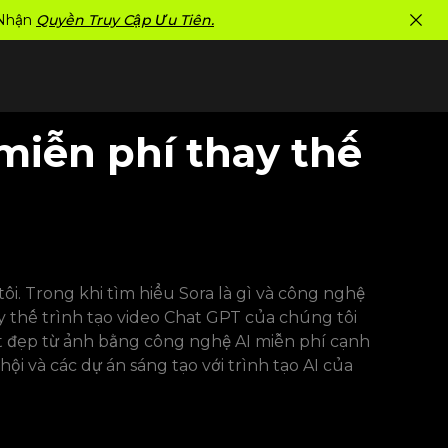
 Nhận
Quyền Truy Cập Ưu Tiên.
miễn phí thay thế
. Trong khi tìm hiểu Sora là gì và công nghệ
y thế trình tạo video Chat GPT của chúng tôi
t đẹp từ ảnh bằng công nghệ AI miễn phí cạnh
i và các dự án sáng tạo với trình tạo AI của