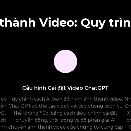
thành Video: Quy trì
Cấu hình Cài đặt Video ChatGPT
deo
Tùy chỉnh cách AI biến đổi hình ảnh thành video.
Nh
iễn
Chat GPT có thể tạo video với các phong cách cụ
Ch
PG,
thể không? Có, bằng cách điều chỉnh cài đặt
X
ách
chuyển động, thời lượng và độ phân giải. AI
p
ình
chuyển ảnh thành video của chúng tôi cung cấp