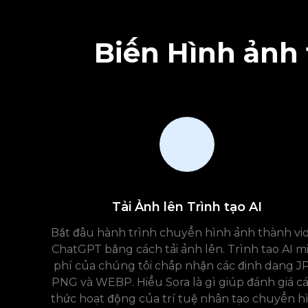
Biến Hình ảnh 
Tải Ảnh lên Trình tạo AI
Bắt đầu hành trình chuyển hình ảnh thành vi
ChatGPT bằng cách tải ảnh lên. Trình tạo AI m
phí của chúng tôi chấp nhận các định dạng J
PNG và WEBP. Hiểu Sora là gì giúp đánh giá c
thức hoạt động của trí tuệ nhân tạo chuyển h