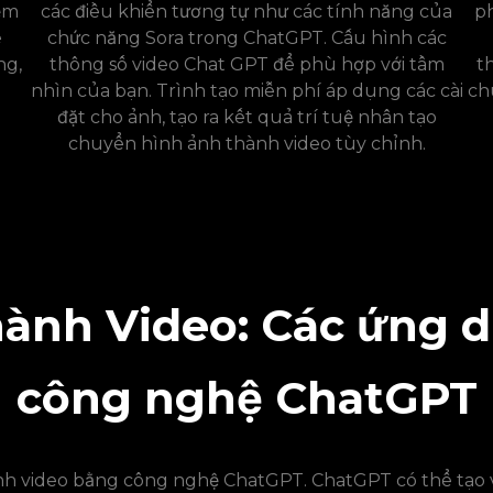
iệm
các điều khiển tương tự như các tính năng của
p
ế
chức năng Sora trong ChatGPT. Cấu hình các
ng,
thông số video Chat GPT để phù hợp với tầm
t
ộ
nhìn của bạn. Trình tạo miễn phí áp dụng các cài
ch
đặt cho ảnh, tạo ra kết quả trí tuệ nhân tạo
chuyển hình ảnh thành video tùy chỉnh.
ành Video: Các ứng 
công nghệ ChatGPT
h video bằng công nghệ ChatGPT. ChatGPT có thể tạo 