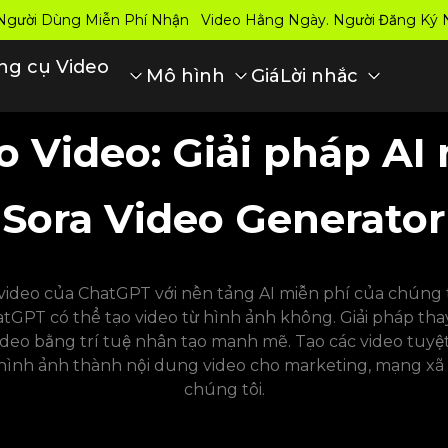
: Người Dùng Miễn Phí Nhận Video Hằng Ngày. Người Đăng Ký
ng cụ Video
Giá
Mô hình
Lời nhắc
 Video: Giải pháp AI 
Sora Video Generator
eo của ChatGPT với nền tảng AI miễn phí của chúng tôi
hatGPT có thể tạo video từ hình ảnh không. Giải pháp tha
ideo bằng trí tuệ nhân tạo mạnh mẽ. Tạo các video tuyệ
hình ảnh thành nội dung video cho marketing, mạng xã hộ
chúng tôi.