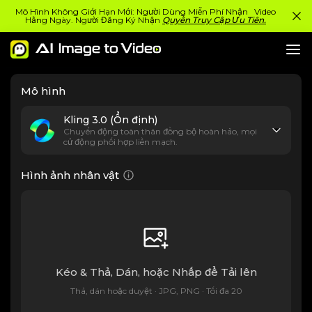
Mô Hình Không Giới Hạn Mới: Người Dùng Miễn Phí Nhận Video
Hằng Ngày. Người Đăng Ký Nhận
Quyền Truy Cập Ưu Tiên.
Mô hình
Kling 3.0 (Ổn định)
Chuyển động toàn thân đồng bộ hoàn hảo, mọi
cử động phối hợp liền mạch.
Hình ảnh nhân vật
Kéo & Thả, Dán, hoặc Nhấp để Tải lên
Thả, dán hoặc duyệt · JPG, PNG · Tối đa 20