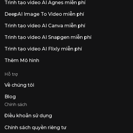
Trình tạo video AI Agnes miễn phí
Unlimited khoảng 200 đô la/tháng, một số
nguồn khác lại đưa ra các biến thể Plus/Pro
DeepAI Image To Video miễn phí
gần 29 đô la và 49 đô la. Một chương trình
khuyến mãi vé vào cửa chỉ với 1 đô la đã lan
Trình tạo video AI Canva miễn phí
truyền trên mạng và xuất hiện trong các
video giới thiệu trên YouTube.
Trình tạo video AI Snapgen miễn phí
Trình tạo video AI Flixly miễn phí
Thêm Mô hình
Hỗ trợ
Về chúng tôi
Blog
Chính sách
Điều khoản sử dụng
Chính sách quyền riêng tư