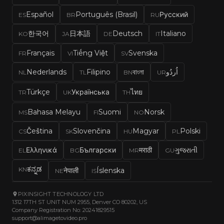
Español
Português (Brasil)
Русский
ES
BR
RU
한국어
日本語
Deutsch
Italiano
KO
JA
DE
IT
Français
Tiếng Việt
Svenska
FR
VI
SV
Nederlands
Filipino
বাংলা
اُردُو
NL
TL
BN
UR
Türkçe
Українська
ไทย
TR
UK
TH
Bahasa Melayu
Suomi
Norsk
MS
FI
NO
Čeština
Slovenčina
Magyar
Polski
CS
SK
HU
PL
Ελληνικά
Български
मराठी
ગુજરાતી
EL
BG
MR
GU
ಕನ್ನಡ
KN
नेपाली
Íslenska
NE
IS
PIXINSIGHT TECHNOLOGY LTD
1312 17TH ST UNIT NUM 2955, Denver CO 80202, US
Company Registration No: 20241829515
support@alimagetovideo.pro