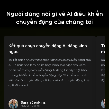
Người dùng nói gì về AI điều khiển
chuyển động của chúng tôi
Kết quả chụp chuyển động AI đáng kinh
Trìn
ngạc
miễ
Tôi rất ngạc nhiên trước chất lượng chụp chuyển động của
Đây l
AI. Là một nhà làm phim hoạt hình solo, việc tìm kiếm
phí t
phần mềm chụp chuyển động AI đáng tin cậy thật khó,
làm c
nhưng AI điều khiển chuyển động này đã khiến các nhân
điệu 
vật của tôi chuyển động rất tự nhiên. AI chuyển động thực
động 
sự là đỉnh cao!
Sarah Jenkins
Người hoạt hình