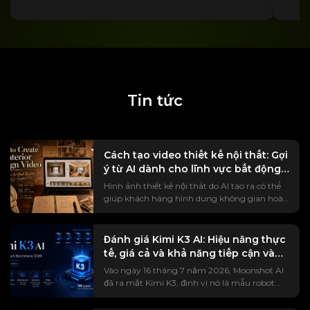
Tin tức
Cách tạo video thiết kế nội thất: Gợi
ý từ AI dành cho lĩnh vực bất động
sản
Hình ảnh thiết kế nội thất do AI tạo ra có thể
giúp khách hàng hình dung không gian hoàn
thiện, nhưng một hình ảnh tĩnh không phải
lúc nào cũng mang lại tác động trực quan cho
khách hàng về cách thiết kế làm thay đổi
Đánh giá Kimi K3 AI: Hiệu năng thực
không gian hiện có. Video về quá trình cải tạo
tế, giá cả và khả năng tiếp cận vào
giúp bạn dễ dàng hình dung sự thay đổi đó
năm 2026
Vào ngày 16 tháng 7 năm 2026, Moonshot AI
hơn bằng cách cho thấy một căn phòng thô
đã ra mắt Kimi K3, định vị nó là mẫu robot
sơ hoặc chưa hoàn thiện dần dần trở thành
tiên tiến nhất của hãng cho đến nay. Các
một không gian nội thất hoàn chỉnh. Hướng
thông số kỹ thuật chính rất ấn tượng: tổng