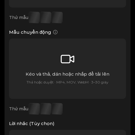
Thử mẫu
Mẫu chuyển động
Kéo và thả, dán hoặc nhấp để tải lên
Thả hoặc duyệt · MP4, MOV, WebM · 3–30 giây
Thử mẫu
Lời nhắc (Tùy chọn)