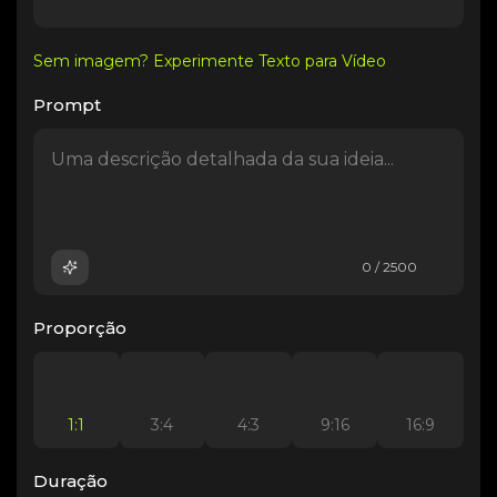
Sem imagem? Experimente Texto para Vídeo
Prompt
0 / 2500
Proporção
1:1
3:4
4:3
9:16
16:9
Duração