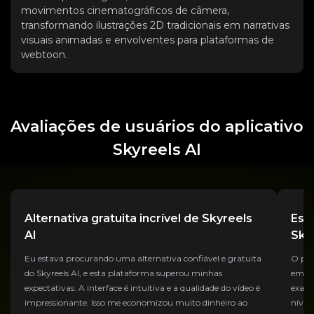
movimentos cinematográficos de câmera,
transformando ilustrações 2D tradicionais em narrativas
visuais animadas e envolventes para plataformas de
webtoon.
Avaliações de usuários do aplicativo
Skyreels AI
Alternativa gratuita incrível de Skyreels
Est
AI
Sky
Eu estava procurando uma alternativa confiável e gratuita
O pre
do Skyreels AI, e esta plataforma superou minhas
em co
expectativas. A interface é intuitiva e a qualidade do vídeo é
exata
impressionante. Isso me economizou muito dinheiro ao
nível