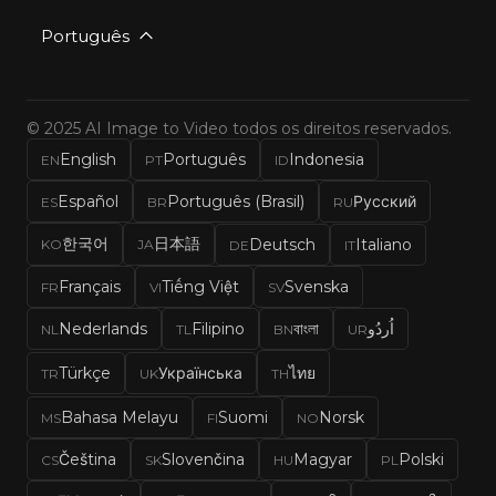
Português
© 2025 AI Image to Video todos os direitos reservados.
English
Português
Indonesia
EN
PT
ID
Español
Português (Brasil)
Русский
ES
BR
RU
한국어
日本語
Deutsch
Italiano
KO
JA
DE
IT
Français
Tiếng Việt
Svenska
FR
VI
SV
Nederlands
Filipino
বাংলা
اُردُو
NL
TL
BN
UR
Türkçe
Українська
ไทย
TR
UK
TH
Bahasa Melayu
Suomi
Norsk
MS
FI
NO
Čeština
Slovenčina
Magyar
Polski
CS
SK
HU
PL