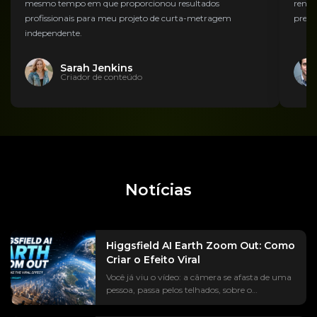
mesmo tempo em que proporcionou resultados
rende
profissionais para meu projeto de curta-metragem
prefe
independente.
Sarah Jenkins
Criador de conteúdo
Notícias
Higgsfield AI Earth Zoom Out: Como
Criar o Efeito Viral
Você já viu o vídeo: a câmera se afasta de uma
pessoa, passa pelos telhados, sobre o
continente, até chegar à Terra suspensa no
espaço. A tendência #EarthZoomOut já