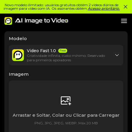
Novo modelo ilimitado: usuários gratuitos obtêm 2 vídeos diários de
imagem para vídeo com IA. Os assinantes obtêm
Acesso prioritário.
Modelo
Video Fast 1.0
Free
Criatividade infinita, custo mínimo. Reservado
para primeiros apoiadores
Imagem
Arrastar e Soltar, Colar ou Clicar para Carregar
PNG, JPG, JPEG, WEBP, Máx 20 MB