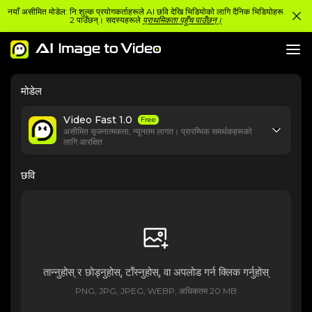
नयाँ असीमित मोडेल: नि:शुल्क प्रयोगकर्ताहरूले AI छवि देखि भिडियोको लागि दैनिक भिडियोहरू
2 पाउँछन्। सदस्यहरूले
प्राथमिकता पहुँच पाउँछन्।
मोडेल
Video Fast 1.0
Free
असीमित सृजनात्मकता, न्यूनतम लागत। प्रारम्भिक समर्थकहरूको
लागि आरक्षित
छवि
तान्नुहोस् र छोड्नुहोस्, टाँस्नुहोस्, वा अपलोड गर्न क्लिक गर्नुहोस्
PNG, JPG, JPEG, WEBP, अधिकतम 20 MB