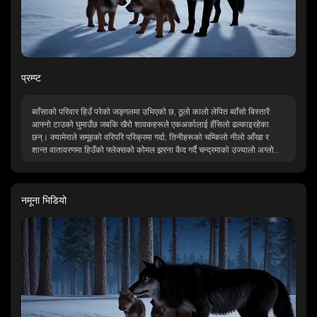
प्रम्प्ट
ब्वाँसाको परिवार हिउँ परेको जङ्गलमा उभिएको छ, ठूलो कालो लेपित ब्वाँसो बिस्तारै
आफ्नो टाउको घुमाउँछ जबकि खैरो शावकहरूले एकअर्कालाई हँसिलो ढल्काइरहेका
छन्। क्यामेराले समूहको वरिपरि परिक्रमा गर्दा, तिनीहरूको चम्किलो नीलो आँखा र
शान्त वातावरणमा हिउँको फ्लेक्सको कोमल झरना कैद गर्दै चन्द्रमाको उज्यालो अग्लो
पाइनहरू मार्फत फिल्टर गर्दछ।
नमूना भिडियो