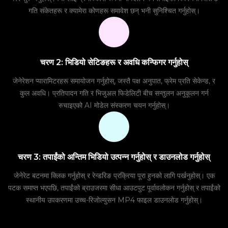
गति संकेतहरू र क्यामेरा कोणहरू समावेश छन् भनी सुनिश्चित गर्नुहोस्।
चरण 2: भिडियो सेटिङहरू र अवधि कन्फिगर गर्नुहोस्
जेनेरेशन प्यारामिटरहरू समायोजन गर्नुहोस्, जस्तै पक्ष अनुपात, फ्रेम प्रति सेकेन्ड, र
कुल अवधि। प्रतिपादन गति र भिजुअल फिडेलिटी बीच सन्तुलन अनुकूलन गर्न
रुचाइएको AI मोडेल संस्करण चयन गर्नुहोस्।
चरण 3: तपाईंको अन्तिम भिडियो उत्पन्न गर्नुहोस् र डाउनलोड गर्नुहोस्
जेनेरेट बटनमा क्लिक गर्नुहोस् र रेन्डरिङ प्रक्रिया पूरा हुनको लागि पर्खनुहोस्। एक
पटक समाप्त भएपछि, तपाईंको ब्राउजरमा सीधा आउटपुट पूर्वावलोकन गर्नुहोस् र तपाईंको
स्थानीय उपकरणमा उच्च-रिजोल्युसन MP4 फाइल डाउनलोड गर्नुहोस्।