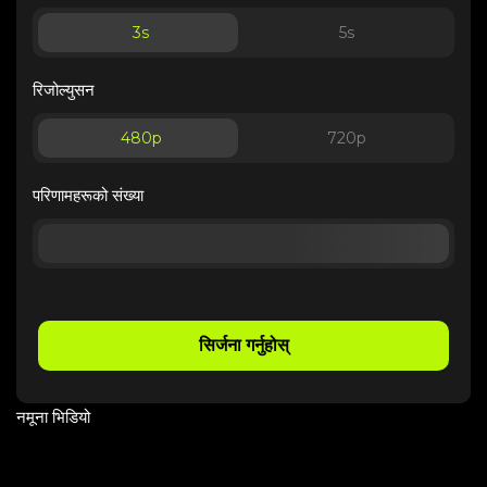
3
s
5
s
रिजोल्युसन
480p
720p
परिणामहरूको संख्या
सिर्जना गर्नुहोस्
नमूना भिडियो