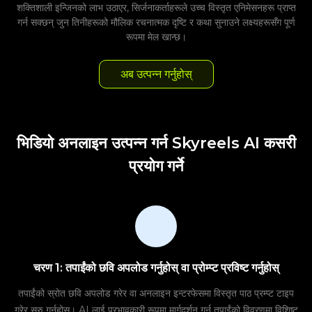
शक्तिशाली इन्जिनको लाभ उठाएर, सिर्जनाकर्ताहरूले उच्च विस्तृत एनिमेसनहरू प्राप्त
गर्न सक्छन् जुन तिनीहरूको मौलिक रचनात्मक दृष्टि र कथा सुनाउने लक्ष्यहरूसँग पूर्ण
रूपमा मेल खान्छ।
अब उत्पन्न गर्नुहोस्
भिडियो अनलाइन उत्पन्न गर्न Skyreels AI कसरी
प्रयोग गर्ने
चरण 1: तपाईंको छवि अपलोड गर्नुहोस् वा प्रोम्प्ट प्रविष्ट गर्नुहोस्
तपाईंको स्रोत छवि अपलोड गरेर वा अनलाइन इन्टरफेसमा विस्तृत पाठ प्रम्प्ट टाइप
गरेर सुरु गर्नुहोस्। AI लाई प्रभावकारी रूपमा मार्गदर्शन गर्न तपाईंको विवरणमा विशिष्ट