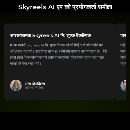
Skyreels AI एप को प्रयोगकर्ता समीक्षा
आश्चर्यजनक Skyreels AI नि: शुल्क वैकल्पिक
पारदर
म एक भरपर्दो Skyreels AI नि: शुल्क विकल्प खोज्दै थिएँ, र यो प्लेटफर्मले मेरो
यहाँ S
अपेक्षाहरू पार गर्यो। इन्टरफेस सहज छ, र भिडियो गुणस्तर आश्चर्यजनक छ। मेरो
पारदर्शी
इन्डी छोटो फिल्म परियोजनाको लागि व्यावसायिक परिणामहरू प्रदान गर्दा यसले
प्रिमिय
मलाई धेरै पैसा बचत गर्यो।
ग्राहक
सारा जेनकिन्स
सामग्री निर्माता