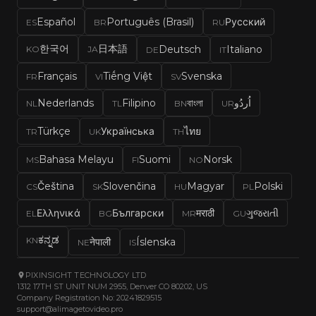
Español
Português (Brasil)
Русский
ES
BR
RU
한국어
日本語
Deutsch
Italiano
KO
JA
DE
IT
Français
Tiếng Việt
Svenska
FR
VI
SV
Nederlands
Filipino
বাংলা
اُردُو
NL
TL
BN
UR
Türkçe
Українська
ไทย
TR
UK
TH
Bahasa Melayu
Suomi
Norsk
MS
FI
NO
Čeština
Slovenčina
Magyar
Polski
CS
SK
HU
PL
Ελληνικά
Български
मराठी
ગુજરાતી
EL
BG
MR
GU
ಕನ್ನಡ
KN
नेपाली
Íslenska
NE
IS
PIXINSIGHT TECHNOLOGY LTD
1312 17TH ST UNIT NUM 2955, Denver CO 80202, US
Company Registration No: 20241829515
support@alimagetovideo.pro