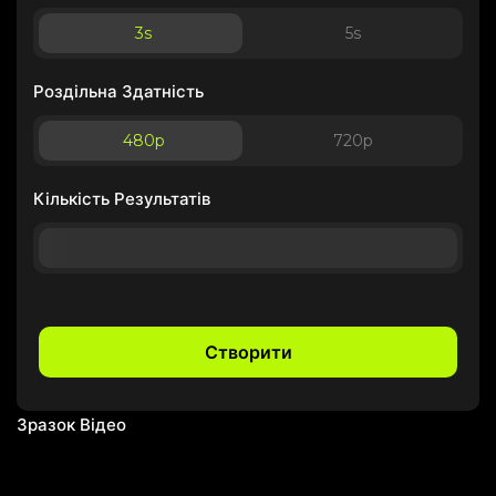
3
s
5
s
Роздільна Здатність
480p
720p
Кількість Результатів
Створити
Зразок Відео