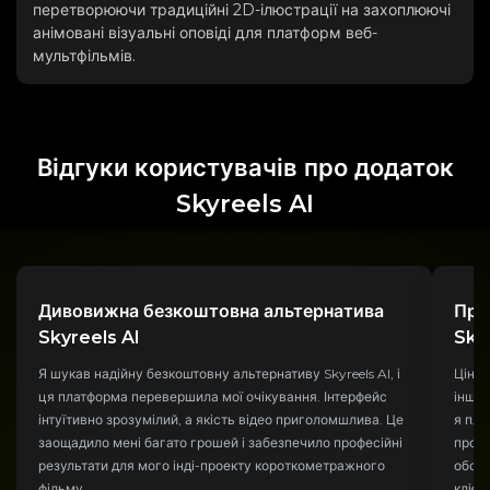
перетворюючи традиційні 2D-ілюстрації на захоплюючі
анімовані візуальні оповіді для платформ веб-
мультфільмів.
Відгуки користувачів про додаток
Skyreels AI
Дивовижна безкоштовна альтернатива
Про
Skyreels AI
Sky
Я шукав надійну безкоштовну альтернативу Skyreels AI, і
Ціни 
ця платформа перевершила мої очікування. Інтерфейс
іншим
інтуїтивно зрозумілий, а якість відео приголомшлива. Це
я пла
заощадило мені багато грошей і забезпечило професійні
пропо
результати для мого інді-проекту короткометражного
обсяг
фільму.
клієн