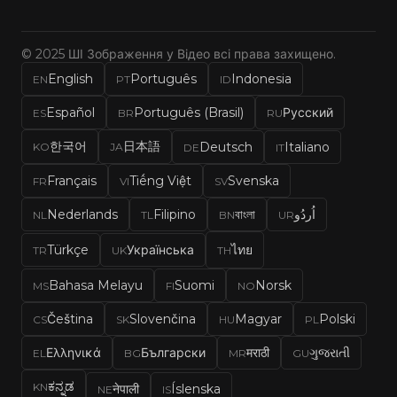
© 2025 ШІ Зображення у Відео всі права захищено.
English
Português
Indonesia
EN
PT
ID
Español
Português (Brasil)
Русский
ES
BR
RU
한국어
日本語
Deutsch
Italiano
KO
JA
DE
IT
Français
Tiếng Việt
Svenska
FR
VI
SV
Nederlands
Filipino
বাংলা
اُردُو
NL
TL
BN
UR
Türkçe
Українська
ไทย
TR
UK
TH
Bahasa Melayu
Suomi
Norsk
MS
FI
NO
Čeština
Slovenčina
Magyar
Polski
CS
SK
HU
PL
Ελληνικά
Български
मराठी
ગુજરાતી
EL
BG
MR
GU
ಕನ್ನಡ
KN
नेपाली
Íslenska
NE
IS