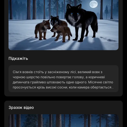
Підкажіть
Сім’я вовків стоїть у засніженому лісі, великий вовк з
чорною шерстю повільно повертає голову, а коричневі
дитинчата грайливо штовхають одне одного. Місячне світло
просочується крізь високі сосни, коли камера обертається
навколо групи, фіксуючи їхні сяючі блакитні очі та ніжне
падіння сніжинок у безтурботній атмосфері.
Зразок відео