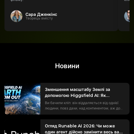
Сара Дженкінс
Творець вмісту
Новини
Зменшення масштабу Землі за
допомогою Higgsfield AI: Як
створити вірусний ефект
Ви бачили кліп: він віддаляється від однієї
людини, повз дахи, над континентом, аж до
Землі, що висить у космосі. Тренд
#EarthZoomOut набрав понад мільярд
переглядів, і більшість із них створені за
Огляд Runable AI 2026: Чи може
допомогою штучного інтелекту Хіггсфілда.
один агент дійсно замінити весь ваш