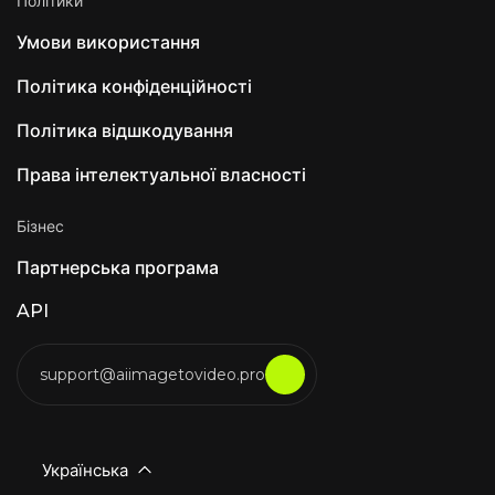
Політики
закладів, що відповідають вимогам HIPAA.
Luna AI Voice (Rasen AI) — експресивна
Умови використання
голосова модель. Голосова модель Frontier
поєднує мовлення, звук та музику. Доступ до
API на rasen.ai. Luna AI — настільний додаток
Політика конфіденційності
з відкритим кодом від Claude
Політика відшкодування
Права інтелектуальної власності
Бізнес
Партнерська програма
API
support@aiimagetovideo.pro
Українська