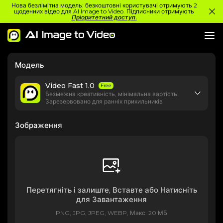
Нова безлімітна модель: безкоштовні користувачі отримують 2
щоденних відео для AI Image to Video. Підписники отримують
Пріоритетний доступ.
Модель
Video Fast 1.0
Free
Безмежна креативність, мінімальна вартість.
Зарезервовано для ранніх прихильників
Зображення
Перетягніть і залиште, Вставте або Натисніть
для Завантаження
PNG, JPG, JPEG, WEBP, Макс. 20 МБ