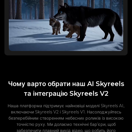
Чому варто обрати наш AI Skyreels
та інтеграцію Skyreels V2
Наша платформа підтримує найновіші моделі Skyreels AI,
включаючи Skyreels V2 і Skyreels V1. Насолоджуйтесь
безперебійним створенням небесних роликів із високою
точністю руху. Ми долаємо технічні бар’єри, щоб
забезпечити плавний вихід відео, що робить його