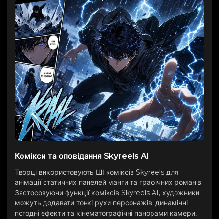
Комікси та оповідання Skyreels AI
Творці використовують ШІ коміксів Skyreels для
анімації статичних панелей манги та графічних романів.
Застосовуючи функції коміксів Skyreels AI, художники
можуть додавати тонкі рухи персонажів, динамічні
погодні ефекти та кінематографічні панорами камери,