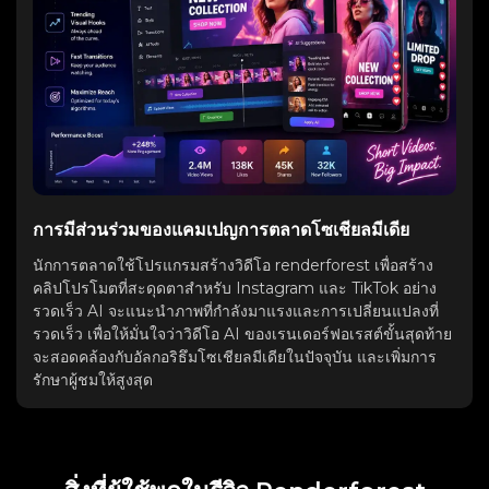
การมีส่วนร่วมของแคมเปญการตลาดโซเชียลมีเดีย
นักการตลาดใช้โปรแกรมสร้างวิดีโอ renderforest เพื่อสร้าง
คลิปโปรโมตที่สะดุดตาสำหรับ Instagram และ TikTok อย่าง
รวดเร็ว AI จะแนะนำภาพที่กำลังมาแรงและการเปลี่ยนแปลงที่
รวดเร็ว เพื่อให้มั่นใจว่าวิดีโอ AI ของเรนเดอร์ฟอเรสต์ขั้นสุดท้าย
จะสอดคล้องกับอัลกอริธึมโซเชียลมีเดียในปัจจุบัน และเพิ่มการ
รักษาผู้ชมให้สูงสุด