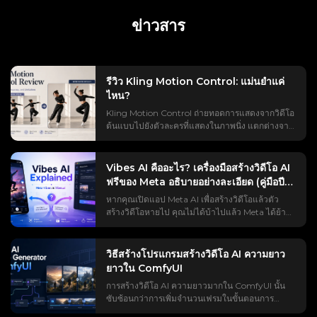
ข่าวสาร
รีวิว Kling Motion Control: แม่นยำแค่
ไหน?
Kling Motion Control ถ่ายทอดการแสดงจากวิดีโอ
ต้นแบบไปยังตัวละครที่แสดงในภาพนิ่ง แตกต่างจาก
การสร้างวิดีโอจากภาพนิ่งแบบทั่วไป ระบบนี้ไม่ได้
อาศัยเพียงแค่คำสั่งเพื่อเดาว่าตัวแบบควรเคลื่อนไหว
อย่างไร คลิปอ้างอิงจะควบคุมจังหวะ การเปลี่ยน
Vibes AI คืออะไร? เครื่องมือสร้างวิดีโอ AI
ท่าทาง การเคลื่อนไหวของศีรษะ และการแสดงออก
ฟรีของ Meta อธิบายอย่างละเอียด (คู่มือปี
ทางสีหน้าส่วนใหญ่ เดโมอย่างเป็นทางการดูราบรื่นดี
2026)
หากคุณเปิดแอป Meta AI เพื่อสร้างวิดีโอแล้วตัว
แต่ความน่าเชื่อถือในความเป็นจริงยังคงขึ้นอยู่กับ
สร้างวิดีโอหายไป คุณไม่ได้บ้าไปแล้ว Meta ได้ย้าย
ความเร็วในการเคลื่อนไหว การจัดเฟรมตัวละคร มุม
มันไป และ "vibes ai" ก็กลายเป็นหนึ่งในคำค้นหาที่
ใบหน้า และการบดบังแสง โดยรวมแล้ว ระบบ
สร้างความสับสนมากที่สุดในหมวดวิดีโอ AI อย่าง
ควบคุมการเคลื่อนไหวของ Kling ทำงานได้ดีที่สุด
เงียบๆ ปัญหาคือชื่อนี้ชี้ไปในสามทิศทางพร้อมกัน
สำหรับการเคลื่อนไหวของร่างกายที่ชัดเจนและต่อ
วิธีสร้างโปรแกรมสร้างวิดีโอ AI ความยาว
ได้แก่ Meta Vibes (ฟีดข่าว), Vibes.ai (ตัวสร้าง
เนื่อง ในขณะที่มือ อุปกรณ์ประกอบฉาก และการ
ยาวใน ComfyUI
บรรยากาศ) และแอปเลียนแบบ "vibe" อีกมากมายที่
เคลื่อนไหวที่รวดเร็วมากนั้นคาดเดาได้ยากกว่า
การสร้างวิดีโอ AI ความยาวมากใน ComfyUI นั้น
ไม่มีส่วนเกี่ยวข้องกับ Meta เลย ยิ่งไปกว่านั้น ยังไม่มี
Kling Motion Control คืออะไร? Kling Motion
ซับซ้อนกว่าการเพิ่มจำนวนเฟรมในขั้นตอนการ
ใครเห็นพ้องกันว่ามันฟรีจริงหรือไม่ สามารถปิด
Control ใช้ภาพตัวละครและวิดีโออ้างอิงเพื่อ
ทำงานวิดีโอแบบมาตรฐาน วิดีโอที่มีความยาวมาก
ลายน้ำได้หรือไม่ หรือทำไมมันถึงโหลดไม่ได้ในบาง
ถ่ายทอดการเคลื่อนไหวจริง เช่น ท่าทาง จังหวะ การ