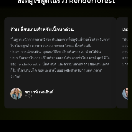
สิ่งที่ผู้ใช้พูดในรีวิว Renderforest
ตัวเปลี่ยนเกมสำหรับเนื้อหาด่วน
เหมา
"ในฐานะนักการตลาดอิสระ ฉันต้องการโซลูชันที่รวดเร็วสำหรับการ
"ฉันใช
โปรโมตลูกค้า การตรวจสอบ renderforest นี้สะท้อนถึง
ออนไล
ประสบการณ์ของฉัน: คุณสมบัติสตอรี่บอร์ดของ AI ช่วยให้ฉัน
อ่านอ
ประหยัดเวลาในการแก้ไขด้วยตนเองได้หลายชั่วโมง เอาต์พุตวิดีโอ
ตรวจสอ
ของ renderforest ai นั้นคมชัด และความหลากหลายของเทมเพลต
มากที่
ก็ไม่มีใครเทียบได้ ขอแนะนำเป็นอย่างยิ่งสำหรับกำหนดเวลาที่
จำกัด!"
ซาราห์ เจนกินส์
หญิง