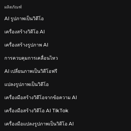
เป็นวิดีโอฟรี 5 ครั้งต่อเดือนผ่าน Veo3 ฟีเจอร์บาง
เรียบง่ายและสะอาดตา วางภาพต้นฉบับไว้ตรงกลาง
ผลิตภัณฑ์
อย่างมีให้บริการเฉพาะในสหรัฐอเมริกาเท่านั้น
HailuoAI — Nano Banana Pro บนแพลตฟอร์มที่
AI รูปภาพเป็นวิดีโอ
เน้นการตัดต่อวิดีโอ ส่งออกวิดีโอ 4K ได้ในเวลา
ประมาณ 8 วินาที พร้อมโหมดศิลปะหลากหลายสไตล์
เหมาะที่สุดสำหรับผู้สร้างสรรค์ที่ต้องการเครื่องมือ
เครื่องสร้างวิดีโอ AI
สร้างภาพและวิดีโอในที่เดียว แบบฟรีกับแบบเสียเงิน:
แบบฟรีดีพอไหม? สิ่งที่คุณสามารถทำได้ฟรี คุณภาพ
เครื่องสร้างรูปภาพ AI
ผลลัพธ์ในระดับฟรีนั้นเหมือนกับระดับเสียเงินทุก
ประการ ความแตกต่างอยู่ที่ปริมาณ ไม่ใช่คุณภาพ
สำหรับการโพสต์บนโซเชียลมีเดียวันละไม่กี่ครั้ง เป็น
การควบคุมการเคลื่อนไหว
เรื่องส่วนตัว
AI เปลี่ยนภาพเป็นวิดีโอฟรี
แปลงรูปภาพเป็นวิดีโอ
เครื่องมือสร้างวิดีโอจากข้อความ AI
เครื่องมือสร้างวิดีโอ AI TikTok
เครื่องมือแปลงรูปภาพเป็นวิดีโอ AI