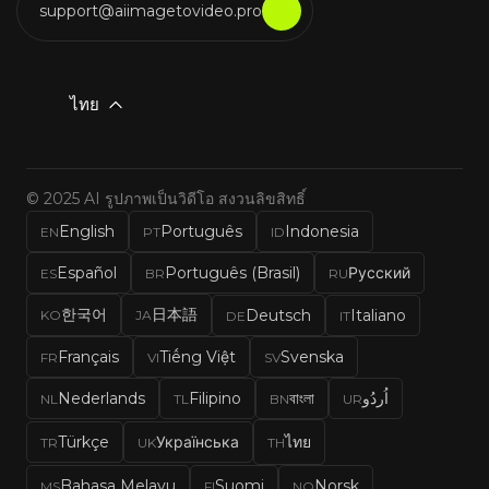
support@aiimagetovideo.pro
ไทย
© 2025 AI รูปภาพเป็นวิดีโอ สงวนลิขสิทธิ์
English
Português
Indonesia
EN
PT
ID
Español
Português (Brasil)
Русский
ES
BR
RU
한국어
日本語
Deutsch
Italiano
KO
JA
DE
IT
Français
Tiếng Việt
Svenska
FR
VI
SV
Nederlands
Filipino
বাংলা
اُردُو
NL
TL
BN
UR
Türkçe
Українська
ไทย
TR
UK
TH
Bahasa Melayu
Suomi
Norsk
MS
FI
NO