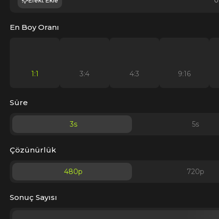
Efekt Ekle
0
En Boy Oranı
1:1
3:4
4:3
9:16
Süre
3
s
5
s
Çözünürlük
480p
720p
Sonuç Sayısı