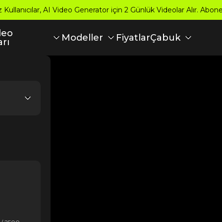
z Kullanıcılar, AI Video Generator için 2 Günlük Videolar Alır. Abon
deo
Fiyatlar
Modeller
Çabuk
arı