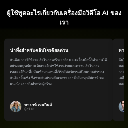
ผู้ใช้พูดอะไรเกี่ยวกับเครื่องมือวิดีโอ AI ของ
เรา
น่าทึ่งสำหรับคลิปโซเชียลด่วน
ทางเ
ฉันต้องการวิธีที่รวดเร็วในการสร้างวงล้อ และเครื่องมือนี้ก็ทำงานได้
ฉันได
อย่างสมบูรณ์แบบ อินเทอร์เฟซใช้งานง่ายและความเร็วในการ
ของโปร
เรนเดอร์ก็น่าทึ่ง มันเข้ามาแทนที่เวิร์กโฟลว์การแก้ไขแบบเก่าของ
การแป
ฉันโดยสิ้นเชิง ซึ่งช่วยฉันประหยัดเวลาหลายชั่วโมงทุกสัปดาห์ ขอ
เคลื่อ
แนะนำอย่างยิ่งสำหรับผู้สร้าง!
ของฉั
ซาราห์ เจนกินส์
ผู้สร้าง