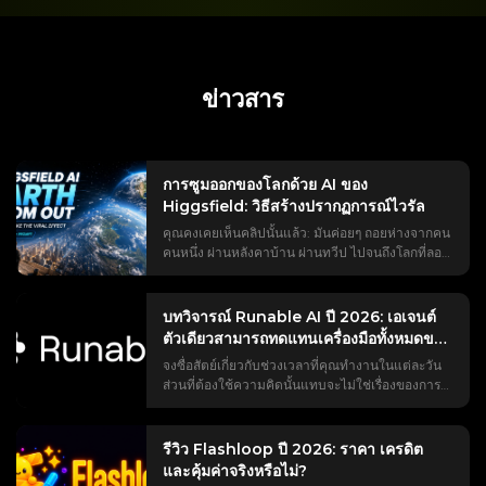
ข่าวสาร
การซูมออกของโลกด้วย AI ของ
Higgsfield: วิธีสร้างปรากฏการณ์ไวรัล
คุณคงเคยเห็นคลิปนั้นแล้ว: มันค่อยๆ ถอยห่างจากคน
คนหนึ่ง ผ่านหลังคาบ้าน ผ่านทวีป ไปจนถึงโลกที่ลอย
อยู่ในอวกาศ เทรนด์ #EarthZoomOut มียอดวิว
มากกว่าพันล้านครั้ง และส่วนใหญ่สร้างขึ้นด้วย AI
ของ Higgsfield แต่ถ้าคุณเคยลองใช้จริง ๆ คุณคงเจอ
บทวิจารณ์ Runable AI ปี 2026: เอเจนต์
ปัญหาที่บทแนะนำทุกอันข้ามไป เช่น กำแพงการจ่าย
ตัวเดียวสามารถทดแทนเครื่องมือทั้งหมดของ
เงินที่ปรากฏขึ้นระหว่างการตัดต่อ ข้อความแจ้งเตือน
คุณได้จริงหรือไม่?
จงซื่อสัตย์เกี่ยวกับช่วงเวลาที่คุณทำงานในแต่ละวัน
ที่ทำให้เกิดการเปลี่ยนภาพแบบแปลก ๆ แทนที่จะ
ส่วนที่ต้องใช้ความคิดนั้นแทบจะไม่ใช่เรื่องของการ
เป็นการซูมจริง ๆ ไม่มีวิธีเล็งไปยังตำแหน่งที่ต้องการ
คิดวิเคราะห์เลย มันคือการสลับไปมาระหว่าง
และไม่รู้ว่าเสียง "หวือ" มาจากไหน หน้าเดียวนี้จะพา
ChatGPT, Canva, Webflow และกล่องจดหมาย
คุณตั้งแต่คำถาม “นี่คืออะไร?” ไปจนถึงคลิปวิดีโอที่
ของคุณ โดยการคัดลอกผลลัพธ์จากเครื่องมือหนึ่งไป
เสร็จสมบูรณ์และสมบูรณ์แบบ: คำตอบที่ตรงไปตรง
รีวิว Flashloop ปี 2026: ราคา เครดิต
ยังอีกเครื่องมือหนึ่ง Runable AI กล่าวว่าสามารถย่อ
มาเกี่ยวกับเวอร์ชันฟรีและเวอร์ชันเสียเงิน คำแนะนำ
และคุ้มค่าจริงหรือไม่?
การแข่งขันวิ่งผลัดทั้งหมดให้เหลือเพียงการแชทเดียว