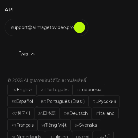
API
support@aiimagetovideo.pro
ไทย
© 2025 AI รูปภาพเป็นวิดีโอ สงวนลิขสิทธิ์
English
Português
Indonesia
EN
PT
ID
Español
Português (Brasil)
Русский
ES
BR
RU
한국어
日本語
Deutsch
Italiano
KO
JA
DE
IT
Français
Tiếng Việt
Svenska
FR
VI
SV
Nederlands
Filipino
বাংলা
اُردُو
NL
TL
BN
UR