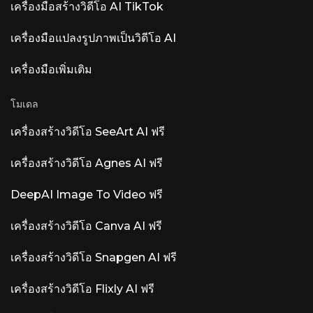
เครื่องมือสร้างวิดีโอ AI TikTok
ดูแลสุขภาพ ที่ช่วยทำให้คำถามที่พบบ่อยของผู้ป่วย
การนัดหมาย และการบูรณาการกับระบบบันทึกข้อมูล
สุขภาพอิเล็กทรอนิกส์ (EHR) เป็นไปโดยอัตโนมัติ
เครื่องมือแปลงรูปภาพเป็นวิดีโอ AI
สำหรับสถานพยาบาลที่สอดคล้องกับ HIPAA Luna
AI Voice (Rasen AI) — โมเดลเสียงแสดงอารมณ์
เครื่องมือเพิ่มเติม
โมเดลเสียงล้ำสมัยที่ผสมผสานเสียงพูด เสียงต่างๆ
และดนตรีเข้าด้วยกัน สามารถเข้าถึง API ได้ที่
rasen.ai Luna AI — แอปพลิเคชันเดสก์ท็อปโอเพน
โมเดล
ซอร์ส Claude โอเพนซอร์ส
เครื่องสร้างวิดีโอ SeeArt AI ฟรี
เครื่องสร้างวิดีโอ Agnes AI ฟรี
DeepAI Image To Video ฟรี
เครื่องสร้างวิดีโอ Canva AI ฟรี
เครื่องสร้างวิดีโอ Snapgen AI ฟรี
เครื่องสร้างวิดีโอ Flixly AI ฟรี