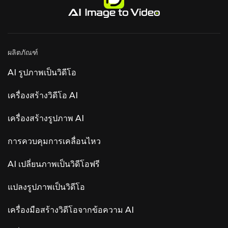
LimX Dynamics: สูง 160 ซม. เคลื่อนไหวได้ 27
สร้างโมเดลก่อนใคร และปลดล็อกการเข้าถึงโมเดล
ทิศทาง ตัวถังทำจากผ้า ใช้เครื่องยนต์ Cerebellar
เพิ่มเติม สำหรับผู้ใช้งานที่สมัครใช้บริการ Veo 3 และ
Engine ที่เป็นกรรมสิทธิ์ของบริษัท แสดงความ
Midjourney อยู่แล้ว
สามารถด้านกายกรรมและการโต้ตอบแบบหลายรูป
แบบผ่านการจัดการงานแบบไม่ต้องเขียนโค้ด ราคา:
~$41,000. วิดีโอเปิดตัวมียอดวิวบน YouTube ทะลุ
ผลิตภัณฑ์
4 ล้านวิวแล้ว Universal Audio LUNA — โปรแกรม
DAW ฟรีพร้อมฟีเจอร์ AI สำหรับโปรดิวเซอร์เพลง
AI รูปภาพเป็นวิดีโอ
LUNA คือโปรแกรมสร้างเพลงดิจิทัล (DAW) ฟรีจาก
Universal Audio ที่มาพร้อมเครื่องมือ AI ที่เพิ่มเข้า
เครื่องสร้างวิดีโอ AI
มาใหม่ล่าสุด คุณสมบัติ AI ใน LUNA เวอร์ชัน 1.9
ประกอบด้วยสามเสาหลัก ได้แก่ การควบคุมด้วยเสียง
(“Hey LUNA” บน Mac ที่ใช้ชิป Apple Silicon), การ
เครื่องสร้างรูปภาพ AI
ตรวจจับเครื่องดนตรีอัตโนมัติที่ตั้งชื่อและกำหนดรหัส
สีให้กับแทร็ก และ Smart Tempo การประมวลผล
การควบคุมการเคลื่อนไหว
ทั้งหมดดำเนินการในเครื่องคอมพิวเตอร์ภายใน
องค์กร — ไม่มีระบบคลาวด์ ไม่มีการเก็บรวบรวม
ข้อมูล การตอบรับจากชุมชน — คุณสมบัติเด่นเทียบ
AI เปลี่ยนภาพเป็นวิดีโอฟรี
กับ... ผลตอบรับจาก Fundamentals ค่อนข้างหลาก
หลาย ความคิดเห็นส่วนใหญ่คือ “เพิ่ม ARA และ
แปลงรูปภาพเป็นวิดีโอ
Atmos ก่อนที่จะเพิ่ม AI” ผู้ใช้ให้ความสำคัญกับการ
รองรับ ARA2, การแก้ไข MIDI และ Dolby Atmos
มากกว่าการเพิ่ม AI เข้ามา ผลิตภัณฑ์ AI ที่โดดเด่
เครื่องมือสร้างวิดีโอจากข้อความ AI
นอื่นๆ ที่มีชื่อว่า Luna ได้แก่ Luna AI Voice (Steer
Health) — AI ด้านการสื่อสารด้วยเสียงสำหรับการ