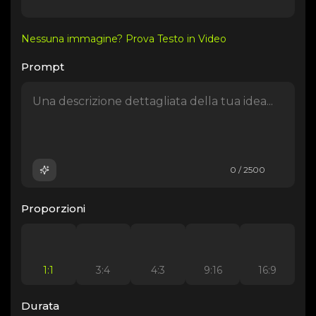
Nessuna immagine? Prova Testo in Video
Prompt
0 / 2500
Proporzioni
1:1
3:4
4:3
9:16
16:9
Durata