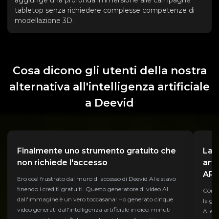
aggiunge una profonda immersione alle campagne
tabletop senza richiedere complesse competenze di
modellazione 3D.
Cosa dicono gli utenti della nostra
alternativa all'intelligenza artificiale
a Deevid
Finalmente uno strumento gratuito che
La m
non richiede l'accesso
arti
API
Ero così frustrato dal muro di accesso di Deevid AI e stavo
finendo i crediti gratuiti. Questo generatore di video AI
Come 
dall'immagine è un vero toccasana! Ho generato cinque
la ge
video generati dall'intelligenza artificiale in dieci minuti
AI er