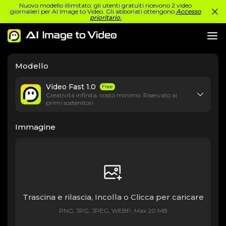
Nuovo modello illimitato: gli utenti gratuiti ricevono 2 video
giornalieri per AI Image to Video. Gli abbonati ottengono
Accesso
prioritario.
Modello
Video Fast 1.0
Free
Creatività infinita, costo minimo. Riservato ai
primi sostenitori
Immagine
Trascina e rilascia, Incolla o Clicca per caricare
PNG, JPG, JPEG, WEBP, Max 20 MB