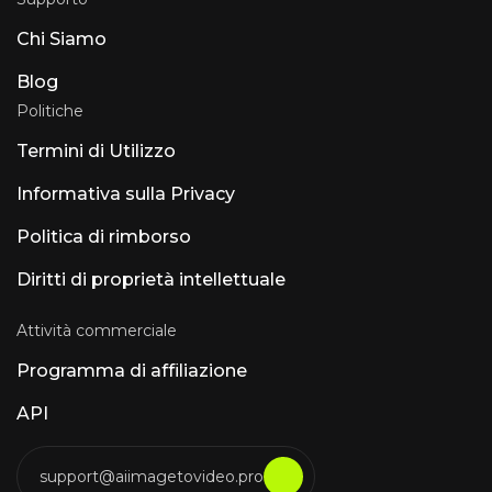
fonde parlato, suoni e musica. Accesso API su
Chi Siamo
rasen.ai. Luna AI — Applicazione desktop
open-source Claude open-source
Blog
Politiche
Termini di Utilizzo
Informativa sulla Privacy
Politica di rimborso
Diritti di proprietà intellettuale
Attività commerciale
Programma di affiliazione
API
support@aiimagetovideo.pro