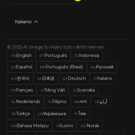
Italiano
© 2025 AI Image to Video tutti i diritti riservati.
English
Português
Indonesia
EN
PT
ID
Español
Português (Brasil)
Русский
ES
BR
RU
한국어
日本語
Deutsch
Italiano
KO
JA
DE
IT
Français
Tiếng Việt
Svenska
FR
VI
SV
Nederlands
Filipino
বাংলা
اُردُو
NL
TL
BN
UR
Türkçe
Українська
ไทย
TR
UK
TH
Bahasa Melayu
Suomi
Norsk
MS
FI
NO