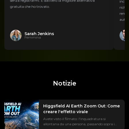
senza registrarmi. È davvero la migliore alternativa
incre
gratuita che ho trovato.
richie
renden
autom
Sarah Jenkins
Femmina
Notizie
Higgsfield AI Earth Zoom Out: Come
creare l'effetto virale
Avete visto il filmato: l'inquadratura si
allontana da una persona, passando sopra i