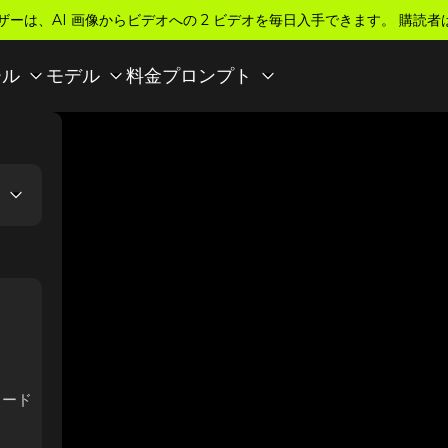
ザーは、AI 画像からビデオへの 2 ビデオを毎日入手できます。 購読者
料金
ール
モデル
プロンプト
ロード