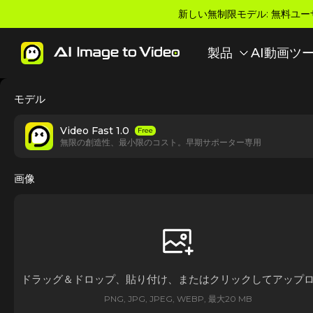
新しい無制限モデル: 無料ユー
製品
AI動画ツ
モデル
Video Fast 1.0
Free
無限の創造性、最小限のコスト。早期サポーター専用
画像
ドラッグ＆ドロップ、貼り付け、またはクリックしてアップ
PNG, JPG, JPEG, WEBP, 最大20 MB