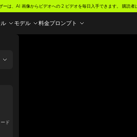
ザーは、AI 画像からビデオへの 2 ビデオを毎日入手できます。 購読者
料金
ール
モデル
プロンプト
ロード