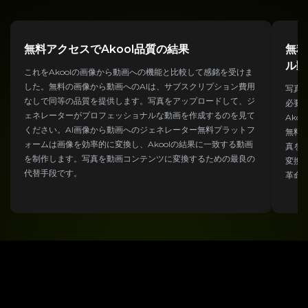
無料アクセスでAkool品質の結果
無料
ル動
これをAkoolの画像から動画への機能と比較して感銘を受けま
した。無料の画像から動画へのAIは、サブスクリプション費用
写真
なしで同等の品質を提供します。写真をアップロードして、ジ
必要
ェネレーターがプロフェッショナルな動画を作成するのを見て
Ak
ください。AI画像から動画へのジェネレーター無料プラットフ
無料
ォームは画像を効率的に変換し、Akoolの結果に一致する動画
真を
を制作します。写真を動画コンテンツに変換するための最良の
変換
代替手段です。
革命