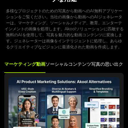
多様なプロジェクトのための写真から動画へのAI無料アプリケー
ションをご覧ください。当社の画像から動画へのAIジェネレータ
ーは、マーケティング、ソーシャルメディア、教育、エンターテ
インメントの画像を処理します。Akoolソリューションに匹敵する
無料のAIを使用して、写真を魅力的な動画コンテンツに変換しま
す。ジェネレーターは画像をインテリジェントに処理し、あらゆ
るクリエイティブなビジョンに最適化された動画を作成します。
マーケティング動画
ソーシャルコンテンツ
写真の思い出
クリ