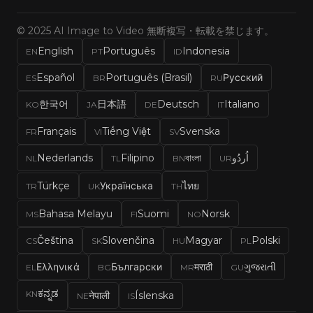
© 2025 AI Image to Video 無断複写・転載を禁じます。
English
Português
Indonesia
EN
PT
ID
Español
Português (Brasil)
Русский
ES
BR
RU
한국어
日本語
Deutsch
Italiano
KO
JA
DE
IT
Français
Tiếng Việt
Svenska
FR
VI
SV
Nederlands
Filipino
বাংলা
اُردُو
NL
TL
BN
UR
Türkçe
Українська
ไทย
TR
UK
TH
Bahasa Melayu
Suomi
Norsk
MS
FI
NO
Čeština
Slovenčina
Magyar
Polski
CS
SK
HU
PL
Ελληνικά
Български
मराठी
ગુજરાતી
EL
BG
MR
GU
ಕನ್ನಡ
KN
नेपाली
Íslenska
NE
IS