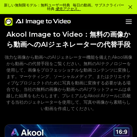
新しい無制限モデル：無料ユーザー特典 毎日の動画。サブスクライバー
特典
優先アクセス。
Akool Image to Video：無料の画像か
ら動画へのAIジェネレーターの代替手段
強力な画像から動画へのAIジェネレーター機能を備えたAkool画像
から動画への代替手段をご覧ください。無料のAIテクノロジーを
使用して、画像をプロフェッショナルな動画コンテンツに変換し
ます。マーケティング、ソーシャルメディア、またはクリエイテ
ィブなプロジェクトのために写真を動画に変換する必要がある場
合でも、当社の無料の画像から動画へのAIプラットフォームは卓
越した結果をもたらします。プレミアムなAkool AIツールに匹敵
する当社のジェネレーターを使用して、写真や画像から素晴らし
い動画を作成してください。