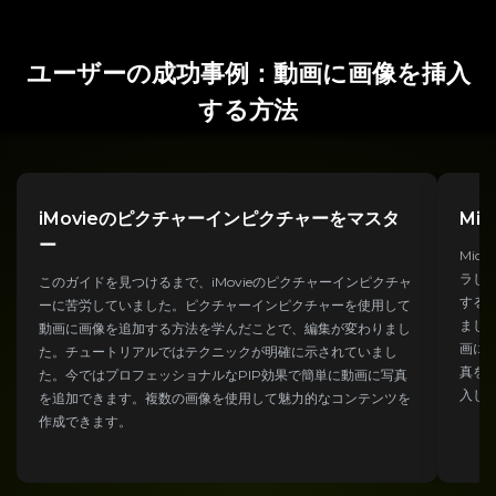
ユーザーの成功事例：動画に画像を挿入
する方法
iMovieのピクチャーインピクチャーをマスタ
Mi
ー
Mic
ラし
このガイドを見つけるまで、iMovieのピクチャーインピクチャ
する
ーに苦労していました。ピクチャーインピクチャーを使用して
ました
動画に画像を追加する方法を学んだことで、編集が変わりまし
画に
た。チュートリアルではテクニックが明確に示されていまし
真を
た。今ではプロフェッショナルなPIP効果で簡単に動画に写真
入し
を追加できます。複数の画像を使用して魅力的なコンテンツを
作成できます。