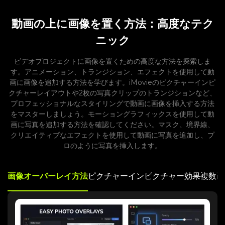
動画の上に画像を置く方法：高度なテク
ニック
ビデオプロジェクトに画像を置くための高度な方法を探索しま
す。アニメーション、トランジション、エフェクトを使用して動
画に画像を追加する方法を学びます。iMovieのピクチャーインピ
クチャーレイアウトや2枚の写真クリップのトランジションなど、
プロフェッショナルなスタイリングで動画に画像を挿入する方法
をマスターしましょう。モーショングラフィックスを使用して動
画に写真を追加する方法を確認してください。マスク、境界線、
クリエイティブなエフェクトを使用して動画に写真を追加し、プ
ロのように写真を挿入します。
画像オーバーレイ方法
ピクチャーインピクチャー効果
複数画