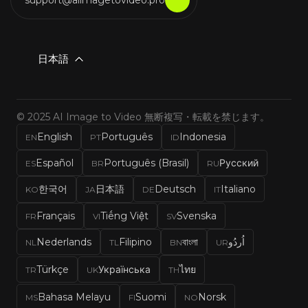
日本語
© 2025 AI Image to Video 無断複写・転載を禁じます。
English
Português
Indonesia
EN
PT
ID
Español
Português (Brasil)
Русский
ES
BR
RU
한국어
日本語
Deutsch
Italiano
KO
JA
DE
IT
Français
Tiếng Việt
Svenska
FR
VI
SV
Nederlands
Filipino
বাংলা
اُردُو
NL
TL
BN
UR
Türkçe
Українська
ไทย
TR
UK
TH
Bahasa Melayu
Suomi
Norsk
MS
FI
NO