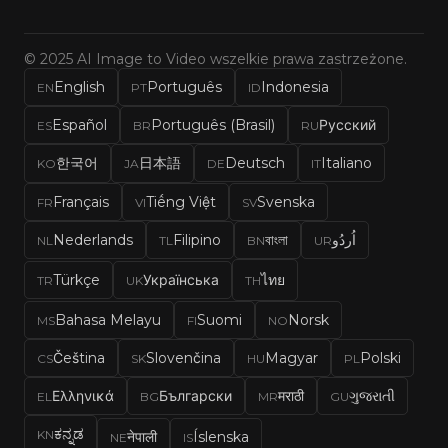
© 2025 AI Image to Video wszelkie prawa zastrzeżone.
English
Português
Indonesia
EN
PT
ID
Español
Português (Brasil)
Русский
ES
BR
RU
한국어
日本語
Deutsch
Italiano
KO
JA
DE
IT
Français
Tiếng Việt
Svenska
FR
VI
SV
Nederlands
Filipino
বাংলা
اُردُو
NL
TL
BN
UR
Türkçe
Українська
ไทย
TR
UK
TH
Bahasa Melayu
Suomi
Norsk
MS
FI
NO
Čeština
Slovenčina
Magyar
Polski
CS
SK
HU
PL
Ελληνικά
Български
मराठी
ગુજરાતી
EL
BG
MR
GU
ಕನ್ನಡ
KN
नेपाली
Íslenska
NE
IS