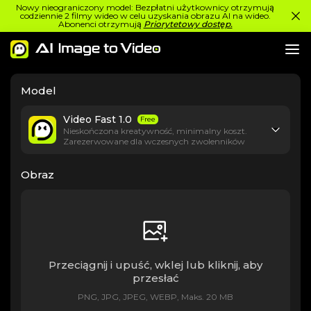
Nowy nieograniczony model: Bezpłatni użytkownicy otrzymują
codziennie 2 filmy wideo w celu uzyskania obrazu AI na wideo.
Abonenci otrzymują
Priorytetowy dostęp.
Model
Video Fast 1.0
Free
Nieskończona kreatywność, minimalny koszt.
Zarezerwowane dla wczesnych zwolenników
Obraz
Przeciągnij i upuść, wklej lub kliknij, aby
przesłać
PNG, JPG, JPEG, WEBP, Maks. 20 MB