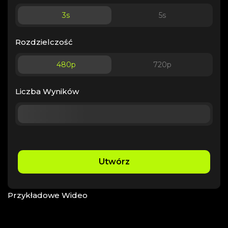
3
s
5
s
Rozdzielczość
480p
720p
Liczba Wyników
Utwórz
Przykładowe Wideo