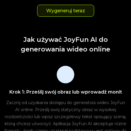
Wygeneruj teraz
Jak używać JoyFun AI do
generowania wideo online
Krok 1: Prześlij swój obraz lub wprowadź monit
Zacznij od uzyskania dostępu do generatora wideo JoyFun
AI online. Prześlij swój statyczny obraz w wysokiej
rozdzielczości lub wpisz szczegółowy tekst opisujący scenę,
którą chcesz utworzyć. Aplikacja JoyFun AI akceptuje różne
formaty, dzięki czemu materiał podstawowy jest gotowy do