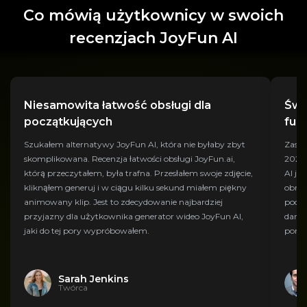
Co mówią użytkownicy w swoich
recenzjach JoyFun AI
Niesamowita łatwość obsługi dla
Świ
początkujących
fun
Szukałem alternatywy JoyFun AI, która nie byłaby zbyt
Zasta
skomplikowana. Recenzja łatwości obsługi JoyFun.ai,
2026 
którą przeczytałem, była trafna. Przesłałem swoje zdjęcie,
AI je
kliknąłem generuj i w ciągu kilku sekund miałem piękny
obraz
animowany klip. Jest to zdecydowanie najbardziej
podej
przyjazny dla użytkownika generator wideo JoyFun AI,
darmo
jaki do tej pory wypróbowałem.
porów
Sarah Jenkins
Twórca