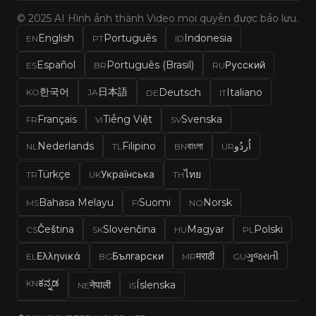
© 2025 AI Hình ảnh thành Video mọi quyền được bảo lưu.
English
Português
Indonesia
EN
PT
ID
Español
Português (Brasil)
Русский
ES
BR
RU
한국어
日本語
Deutsch
Italiano
KO
JA
DE
IT
Français
Tiếng Việt
Svenska
FR
VI
SV
Nederlands
Filipino
বাংলা
اُردُو
NL
TL
BN
UR
Türkçe
Українська
ไทย
TR
UK
TH
Bahasa Melayu
Suomi
Norsk
MS
FI
NO
Čeština
Slovenčina
Magyar
Polski
CS
SK
HU
PL
Ελληνικά
Български
मराठी
ગુજરાતી
EL
BG
MR
GU
ಕನ್ನಡ
KN
नेपाली
Íslenska
NE
IS