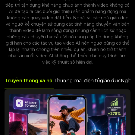
tiếp thị tận dụng khả năng chụp ảnh thành video không có
AI để tạo ra các buổi giới thiệu sản phẩm năng động mà
không cần quay video đắt tiền. Ngoài ra, các nhà giáo dục
và người kể chuyện sử dụng các tính năng chuyển văn bản
thành video để làm sống động những cảnh lịch sử hoặc
những câu chuyện hư cấu. Vì nó cung cấp tín dụng không
giới hạn cho các tác vụ tạo video AI nên người dùng có thể
lặp lại nhanh chóng trên nhiều dự án, khiến nó trở thành
nhà sản xuất video AI không thể thiếu cho quy trình làm
việc kỹ thuật số hiện đại.
giáo dục
Truyền thông xã hội
Thương mại điện tử
Nghệ 