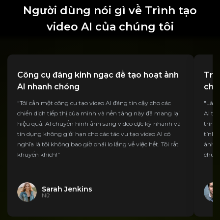
Người dùng nói gì về Trình tạo
video AI của chúng tôi
Công cụ đáng kinh ngạc để tạo hoạt ảnh
Trải
AI nhanh chóng
cho
"Tôi cần một công cụ tạo video AI đáng tin cậy cho các
"Là m
chiến dịch tiếp thị của mình và nền tảng này đã mang lại
AI th
hiệu quả. AI chuyển hình ảnh sang video cực kỳ nhanh và
trình
tín dụng không giới hạn cho các tác vụ tạo video AI có
tính 
nghĩa là tôi không bao giờ phải lo lắng về việc hết. Tôi rất
ảnh R
khuyến khích!"
chuyê
Sarah Jenkins
Nữ