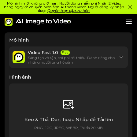
Mô hình mới không giới hạn: Người dùng miễn phí Nhận 2 Video
hàng ngày để chuyển hình ảnh AI thành video. Người đăng ký nhận
được
Quyền truy cập ưu tiên.
Mô hình
Video Fast 1.0
Free
Sáng tạo vô tận, chi phí tối thiểu. Dành riêng cho
những người ủng hộ sớm
Hình ảnh
Kéo & Thả, Dán, hoặc Nhấp để Tải lên
PNG, JPG, JPEG, WEBP, Tối đa 20 MB