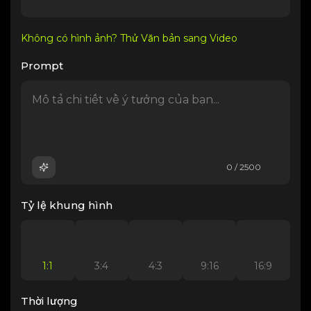
Không có hình ảnh? Thử Văn bản sang Video
Prompt
0 / 2500
Tỷ lệ khung hình
1:1
3:4
4:3
9:16
16:9
Thời lượng