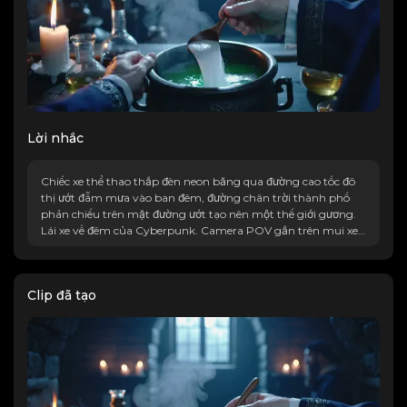
Lời nhắc
Chiếc xe thể thao thắp đèn neon băng qua đường cao tốc đô
thị ướt đẫm mưa vào ban đêm, đường chân trời thành phố
phản chiếu trên mặt đường ướt tạo nên một thế giới gương.
Lái xe về đêm của Cyberpunk. Camera POV gắn trên mui xe
ghi lại nhịp điệu của cần gạt nước và ánh sáng trên bảng điều
khiển, đèn đường chiếu vào các vệt sáng trên đầu. Những giọt
mưa trên ống kính khúc xạ các biển hiệu đèn neon thành
Clip đã tạo
hiệu ứng tỏa sáng dạng sao, đèn giao thông chuyển từ màu
đỏ sang màu xanh lá cây. Lối vào đường hầm phía trước rực
lên màu cam mời gọi chuyển tiếp. Góc rộng 24mm với sự
biến dạng ống kính có chủ ý, sự phân tách màu lục lam mát
mẻ và màu hổ phách ấm áp, Thúc đẩy bầu không khí neon-
noir của phim.