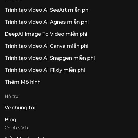
Luna: Luna AI Voice (Steer Health) — AI giọng
Trình tạo video AI SeeArt miễn phí
nói giao tiếp trong chăm sóc sức khỏe tự động
hóa các câu hỏi thường gặp của bệnh nhân,
lên lịch hẹn và tích hợp EHR cho các cơ sở
Trình tạo video AI Agnes miễn phí
chăm sóc sức khỏe tuân thủ HIPAA. Luna AI
Voice (Rasen AI) — Mô hình giọng nói biểu
DeepAI Image To Video miễn phí
cảm, tiên tiến, kết hợp giữa lời nói, âm thanh
và âm nhạc. Truy cập API tại rasen.ai. Luna AI
Trình tạo video AI Canva miễn phí
— Ứng dụng máy tính để bàn mã nguồn mở
Claude
Trình tạo video AI Snapgen miễn phí
Trình tạo video AI Flixly miễn phí
Thêm Mô hình
Hỗ trợ
Về chúng tôi
Blog
Chính sách