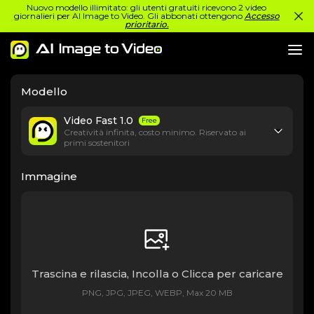
Nuovo modello illimitato: gli utenti gratuiti ricevono 2 video
giornalieri per AI Image to Video. Gli abbonati ottengono
Accesso
prioritario.
Modello
Video Fast 1.0
Free
Creatività infinita, costo minimo. Riservato ai
primi sostenitori
Immagine
Trascina e rilascia, Incolla o Clicca per caricare
PNG, JPG, JPEG, WEBP, Max 20 MB