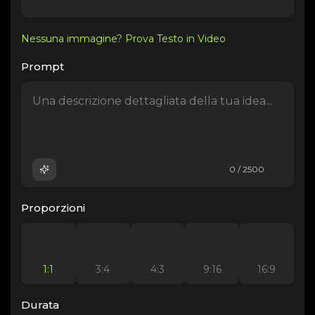
Nessuna immagine? Prova Testo in Video
Prompt
0 / 2500
Proporzioni
1:1
3:4
4:3
9:16
16:9
Durata