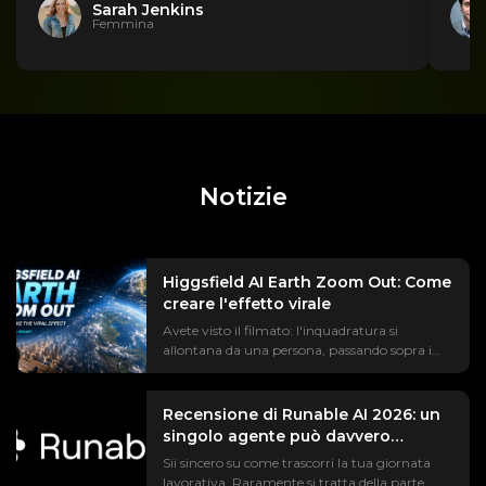
Sarah Jenkins
Femmina
Notizie
Higgsfield AI Earth Zoom Out: Come
creare l'effetto virale
Avete visto il filmato: l'inquadratura si
allontana da una persona, passando sopra i
tetti, sul continente, fino ad arrivare alla Terra
sospesa nello spazio. Il trend #EarthZoomOut
ha totalizzato oltre un miliardo di
Recensione di Runable AI 2026: un
visualizzazioni, la maggior parte delle quali
singolo agente può davvero
realizzate con l'intelligenza artificiale di
sostituire l'intera suite di strumenti
Sii sincero su come trascorri la tua giornata
Higgsfield. Ma se ci avete provato davvero,
a vostra disposizione?
lavorativa. Raramente si tratta della parte