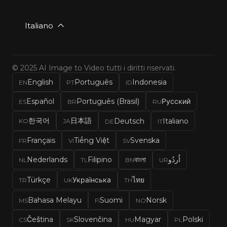
Italiano
© 2025 AI Image to Video tutti i diritti riservati.
English
Português
Indonesia
EN
PT
ID
Español
Português (Brasil)
Русский
ES
BR
RU
한국어
日本語
Deutsch
Italiano
KO
JA
DE
IT
Français
Tiếng Việt
Svenska
FR
VI
SV
Nederlands
Filipino
বাংলা
اُردُو
NL
TL
BN
UR
Türkçe
Українська
ไทย
TR
UK
TH
Bahasa Melayu
Suomi
Norsk
MS
FI
NO
Čeština
Slovenčina
Magyar
Polski
CS
SK
HU
PL