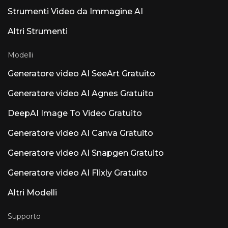
l'elaborazione avviene localmente, senza cloud
Strumenti Video da Immagine AI
né raccolta dati. Ricevimento comunitario —
Caratteristiche vs. Le reazioni relative ai
Altri Strumenti
principi fondamentali sono contrastanti. Il
parere prevalente è: "Aggiungete ARA e
Atmos prima di ulteriore intelligenza
Modelli
artificiale". Gli utenti danno priorità al
supporto ARA2, alla modifica MIDI e al Dolby
Generatore video AI SeeArt Gratuito
Atmos rispetto all'aggiunta di intelligenza
artificiale. Altri prodotti di intelligenza
Generatore video AI Agnes Gratuito
artificiale degni di nota denominati Luna Luna
AI Voice (Steer Health) — Intelligenza artificiale
DeepAI Image To Video Gratuito
per la comunicazione vocale in ambito
sanitario che automatizza le FAQ dei pazienti,
Generatore video AI Canva Gratuito
la pianificazione degli appuntamenti e
l'integrazione con la cartella clinica elettronica
Generatore video AI Snapgen Gratuito
per le strutture sanitarie conformi alla
normativa HIPAA. Luna AI Voice (Rasen AI) —
Generatore video AI Flixly Gratuito
Modello vocale espressivo all'avanguardia che
fonde parlato, suoni e musica. Accesso API su
rasen.ai. Luna AI — Applicazione desktop
Altri Modelli
open-source Claude open-source
Supporto