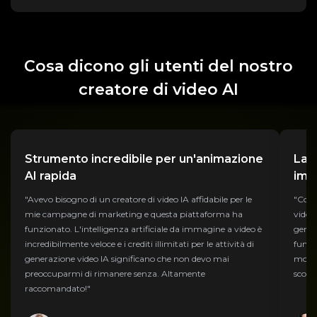
Cosa dicono gli utenti del nostro
creatore di video AI
Strumento incredibile per un'animazione
La m
AI rapida
imm
"Avevo bisogno di un creatore di video IA affidabile per le
"Come
mie campagne di marketing e questa piattaforma ha
video
funzionato. L'intelligenza artificiale da immagine a video è
gener
incredibilmente veloce e i crediti illimitati per le attività di
funzi
generazione video IA significano che non devo mai
movim
preoccuparmi di rimanere senza. Altamente
scolas
raccomandato!"