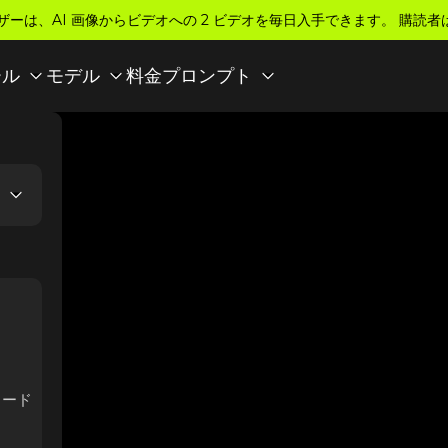
ザーは、AI 画像からビデオへの 2 ビデオを毎日入手できます。 購読者
料金
ール
モデル
プロンプト
ロード