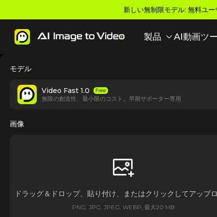
新しい無制限モデル: 無料ユー
製品
AI動画ツ
モデル
Video Fast 1.0
Free
無限の創造性、最小限のコスト。早期サポーター専用
画像
ドラッグ＆ドロップ、貼り付け、またはクリックしてアップ
PNG, JPG, JPEG, WEBP, 最大20 MB