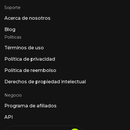
frecuentes de los pacientes, la programación
de citas y la integración con los registros
Soporte
médicos electrónicos para entornos sanitarios
que cumplen con la normativa HIPAA. Luna
Acerca de nosotros
AI Voice (Rasen AI): modelo de voz expresivo.
Modelo de voz de vanguardia que combina
Blog
habla, sonido y música. Acceso a la API en
Políticas
rasen.ai. Luna AI — Aplicación de escritorio de
código abierto Código abierto Claude
Términos de uso
Política de privacidad
Política de reembolso
Derechos de propiedad intelectual
Negocio
Programa de afiliados
API