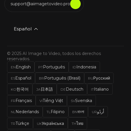
support@aiimagetovideo.pro
Español
© 2025 AI Image to Video, todos los derechos
reservados.
English
Português
Indonesia
EN
PT
ID
Español
Português (Brasil)
Русский
ES
BR
RU
한국어
日本語
Deutsch
Italiano
KO
JA
DE
IT
Français
Tiếng Việt
Svenska
FR
VI
SV
Nederlands
Filipino
বাংলা
اُردُو
NL
TL
BN
UR
Türkçe
Українська
ไทย
TR
UK
TH