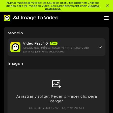
Nuevo modelo ilimitado: los usuarios gratuitos obtienen 2 videos
diarios para AI Image to Video. Los suscriptores obtienen
Acceso
prioritario.
Modelo
Video Fast 1.0
Free
Creatividad infinita, costo mínimo. Reservado
para los primeros seguidores
Imagen
Arrastrar y soltar, Pegar o Hacer clic para
cargar
PNG, JPG, JPEG, WEBP, Máx. 20 MB