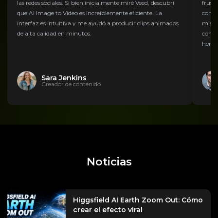
las redes sociales. Si bien inicialmente miré Veed, descubrí
frust
que AI Image to Video es increíblemente eficiente. La
compl
interfaz es intuitiva y me ayudó a producir clips animados
mis g
de alta calidad en minutos.
convi
herra
Sara Jenkins
Creador de contenido
Noticias
Higgsfield AI Earth Zoom Out: Cómo
crear el efecto viral