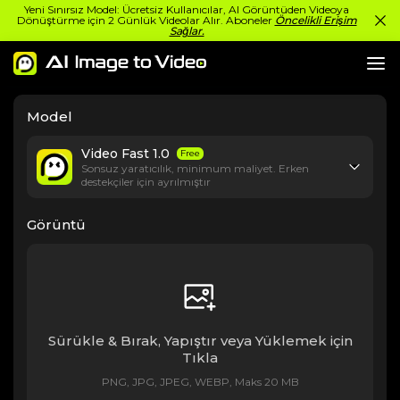
Yeni Sınırsız Model: Ücretsiz Kullanıcılar, AI Görüntüden Videoya
Dönüştürme için 2 Günlük Videolar Alır. Aboneler
Öncelikli Erişim
Sağlar.
Model
Video Fast 1.0
Free
Sonsuz yaratıcılık, minimum maliyet. Erken
destekçiler için ayrılmıştır
Görüntü
Sürükle & Bırak, Yapıştır veya Yüklemek için
Tıkla
PNG, JPG, JPEG, WEBP, Maks 20 MB