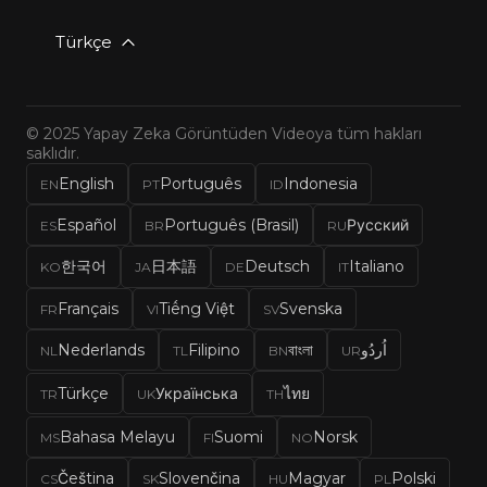
Türkçe
© 2025 Yapay Zeka Görüntüden Videoya tüm hakları
saklıdır.
English
Português
Indonesia
EN
PT
ID
Español
Português (Brasil)
Русский
ES
BR
RU
한국어
日本語
Deutsch
Italiano
KO
JA
DE
IT
Français
Tiếng Việt
Svenska
FR
VI
SV
Nederlands
Filipino
বাংলা
اُردُو
NL
TL
BN
UR
Türkçe
Українська
ไทย
TR
UK
TH
Bahasa Melayu
Suomi
Norsk
MS
FI
NO
Čeština
Slovenčina
Magyar
Polski
CS
SK
HU
PL