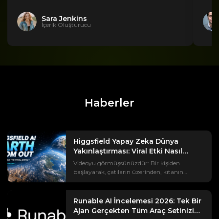
Sara Jenkins
İçerik Oluşturucu
Haberler
Higgsfield Yapay Zeka Dünya
Yakınlaştırması: Viral Etki Nasıl
Oluşturulur?
Videoyu görmüşsünüzdür: Bir kişiden
başlayarak, çatıların üzerinden, kıtanın
üzerinden, uzayda asılı duran Dünya'ya kadar
uzanan bir görüntü. #EarthZoomOut trendi
bir milyardan fazla görüntülenme sayısına
Runable AI İncelemesi 2026: Tek Bir
ulaştı ve bunların çoğu Higgsfield yapay
Ajan Gerçekten Tüm Araç Setinizin
zekasıyla oluşturuldu. Ama eğer gerçekten