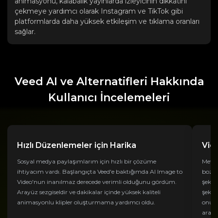
animasyonu, kalabalık yayınlarda izleyicinin dikkatini
çekmeye yardımcı olarak Instagram ve TikTok gibi
platformlarda daha yüksek etkileşim ve tıklama oranları
sağlar.
Veed AI ve Alternatifleri Hakkında
Kullanıcı İncelemeleri
Hızlı Düzenlemeler için Harika
Vid
Sosyal medya paylaşımlarım için hızlı bir çözüme
Metin
ihtiyacım vardı. Başlangıçta Veed'e baktığımda AI Image to
bozuc
Video'nun inanılmaz derecede verimli olduğunu gördüm.
şekil
Arayüz sezgiseldir ve dakikalar içinde yüksek kaliteli
şekil
animasyonlu klipler oluşturmama yardımcı oldu.
onu p
araçla