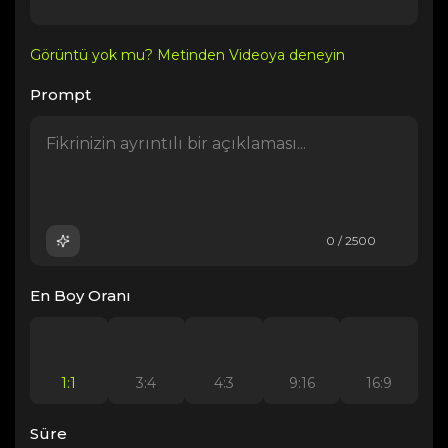
Görüntü yok mu? Metinden Videoya deneyin
Prompt
0 / 2500
En Boy Oranı
1:1
3:4
4:3
9:16
16:9
Süre