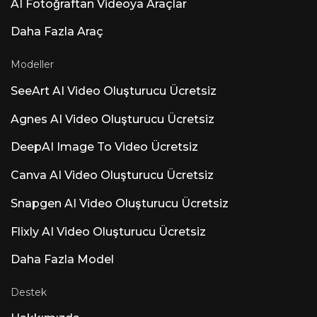
AI Fotoğraftan Videoya Araçlar
ilişkin tepkiler karışık. Hakim görüş şu: "Daha
fazla yapay zeka özelliği eklemeden önce ARA
Daha Fazla Araç
ve Atmos'u ekleyin." Kullanıcılar, yapay zeka
eklentilerinden ziyade ARA2 desteğini, MIDI
düzenlemeyi ve Dolby Atmos'u
Modeller
önceliklendiriyor. Luna adını taşıyan diğer
önemli yapay zeka ürünleri: Luna AI Voice
SeeArt AI Video Oluşturucu Ücretsiz
(Steer Health) — HIPAA uyumlu sağlık
kuruluşları için hasta SSS'lerini, randevu
Agnes AI Video Oluşturucu Ücretsiz
planlamasını ve EHR entegrasyonunu
otomatikleştiren sağlık iletişimi sesli yapay
DeepAI Image To Video Ücretsiz
zekası. Luna AI Voice (Rasen AI) — Etkileyici
Ses Modeli Konuşma, ses ve müziği
harmanlayan öncü ses modeli. API'ye rasen.ai
Canva AI Video Oluşturucu Ücretsiz
adresinden erişebilirsiniz. Luna AI — Açık
Kaynaklı Masaüstü Uygulaması Açık kaynak
Snapgen AI Video Oluşturucu Ücretsiz
Claude
Flixly AI Video Oluşturucu Ücretsiz
Daha Fazla Model
Destek