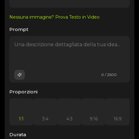
Nessuna immagine? Prova Testo in Video
Prompt
0 / 2500
Proporzioni
1:1
3:4
4:3
9:16
16:9
Durata