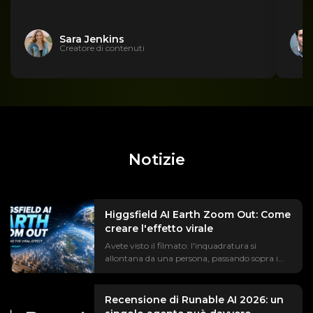
Sara Jenkins
Creatore di contenuti
Notizie
Higgsfield AI Earth Zoom Out: Come
creare l'effetto virale
Avete visto il filmato: l'inquadratura si
allontana da una persona, passando sopra i
tetti, sul continente, fino ad arrivare alla Terra
sospesa nello spazio. Il trend #EarthZoomOut
ha totalizzato oltre un miliardo di
Recensione di Runable AI 2026: un
visualizzazioni, la maggior parte delle quali