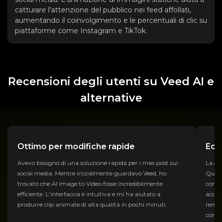
catturare l'attenzione del pubblico nei feed affollati,
aumentando il coinvolgimento e le percentuali di clic su
piattaforme come Instagram e TikTok.
Recensioni degli utenti su Veed AI e
alternative
Ottimo per modifiche rapide
Ecce
Avevo bisogno di una soluzione rapida per i miei post sui
La ge
social media. Mentre inizialmente guardavo Veed, ho
Quest
trovato che AI ​​Image to Video fosse incredibilmente
comple
efficiente. L'interfaccia è intuitiva e mi ha aiutato a
accur
produrre clip animate di alta qualità in pochi minuti.
rende
conve