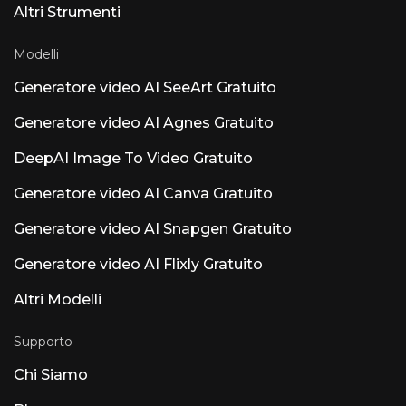
Mac con processore Apple Silicon), rilevamento
Altri Strumenti
automatico degli strumenti che assegna nomi
e colori alle tracce e Smart Tempo. Tutta
Modelli
l'elaborazione avviene localmente, senza cloud
né raccolta dati. Ricevimento comunitario —
Generatore video AI SeeArt Gratuito
Caratteristiche vs. Le reazioni relative ai
principi fondamentali sono contrastanti. Il
Generatore video AI Agnes Gratuito
parere prevalente è: "Aggiungete ARA e
Atmos prima di ulteriore intelligenza
artificiale". Gli utenti danno priorità al
DeepAI Image To Video Gratuito
supporto ARA2, alla modifica MIDI e al Dolby
Atmos rispetto all'aggiunta di intelligenza
Generatore video AI Canva Gratuito
artificiale. Altri prodotti di intelligenza
artificiale degni di nota denominati Luna Luna
Generatore video AI Snapgen Gratuito
AI Voice (Steer Health) — Intelligenza artificiale
per la comunicazione vocale in ambito
Generatore video AI Flixly Gratuito
sanitario che automatizza le FAQ dei pazienti,
la pianificazione degli appuntamenti e
Altri Modelli
l'integrazione con la cartella clinica elettronica
per le strutture sanitarie conformi alla
normativa HIPAA. Luna AI Voice (Rasen AI) —
Supporto
Modello vocale espressivo all'avanguardia che
fonde parlato, suoni e musica. Accesso API su
Chi Siamo
rasen.ai. Luna AI — Applicazione desktop
open-source Claude open-source