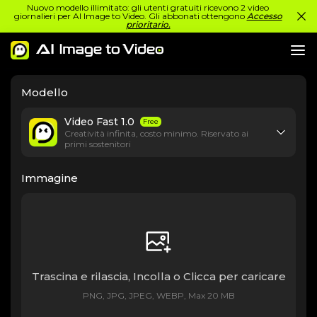
Nuovo modello illimitato: gli utenti gratuiti ricevono 2 video
giornalieri per AI Image to Video. Gli abbonati ottengono
Accesso
prioritario.
Modello
Video Fast 1.0
Free
Creatività infinita, costo minimo. Riservato ai
primi sostenitori
Immagine
Trascina e rilascia, Incolla o Clicca per caricare
PNG, JPG, JPEG, WEBP, Max 20 MB