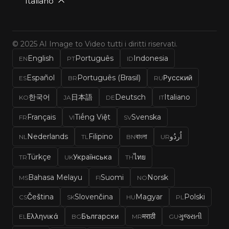
Italiano
© 2025 AI Image to Video tutti i diritti riservati.
English
Português
Indonesia
EN
PT
ID
Español
Português (Brasil)
Русский
ES
BR
RU
한국어
日本語
Deutsch
Italiano
KO
JA
DE
IT
Français
Tiếng Việt
Svenska
FR
VI
SV
Nederlands
Filipino
বাংলা
اُردُو
NL
TL
BN
UR
Türkçe
Українська
ไทย
TR
UK
TH
Bahasa Melayu
Suomi
Norsk
MS
FI
NO
Čeština
Slovenčina
Magyar
Polski
CS
SK
HU
PL
Ελληνικά
Български
मराठी
ગુજરાતી
EL
BG
MR
GU